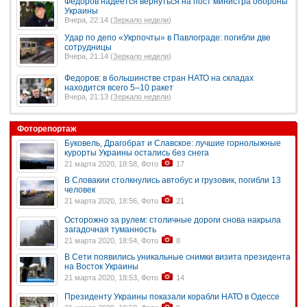
Федоров надеется вернуться на пост министра обороны
Украины
Вчера, 22:14 (
Зеркало недели
)
Удар по депо «Укрпочты» в Павлограде: погибли две
сотрудницы
Вчера, 21:14 (
Зеркало недели
)
Федоров: в большинстве стран НАТО на складах
находится всего 5–10 ракет
Вчера, 21:13 (
Зеркало недели
)
Фоторепортаж
Буковель, Драгобрат и Славское: лучшие горнолыжные
курорты Украины остались без снега
21 марта 2020, 18:58, Фото
17
В Словакии столкнулись автобус и грузовик, погибли 13
человек
21 марта 2020, 18:56, Фото
21
Осторожно за рулем: столичные дороги снова накрыла
загадочная туманность
21 марта 2020, 18:54, Фото
8
В Сети появились уникальные снимки визита президента
на Восток Украины
21 марта 2020, 18:53, Фото
14
Президенту Украины показали корабли НАТО в Одессе