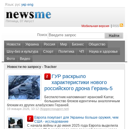
Язык:
рус
укр
eng
Пятница, 07 Август
|
Мобильная версия
RSS
Поиск
Новости
Украина
Россия
Мир
Бизнес
Общество
Шоу-биз и культура
Спорт
Политика
ЧП
Наука и здоровье
Фото
Видео
Новости по запросу - Tracker
ГУР раскрыло
2
характеристики нового
российского дрона Герань-5
Беспилотник напоминает иранский Karrar,
большинство блоков идентичны аналогичным
блокам из других алабузских Гераней.
19 января 2026, 10:12 (
Корреспондент.net
)
Европа покупает для Украины больше оружия, чем
2
США - исследование
С начала войны и до июня 2025 года Европа выделила