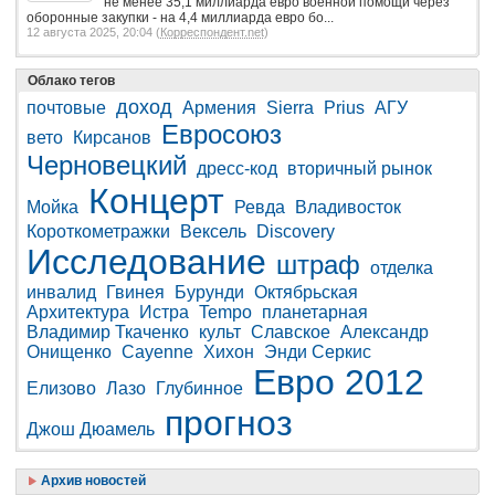
не менее 35,1 миллиарда евро военной помощи через
оборонные закупки - на 4,4 миллиарда евро бо...
12 августа 2025, 20:04 (
Корреспондент.net
)
Облако тегов
доход
почтовые
Армения
Sierra
Prius
АГУ
Евросоюз
вето
Кирсанов
Черновецкий
дресс-код
вторичный рынок
Концерт
Мойка
Ревда
Владивосток
Короткометражки
Вексель
Discovery
Исследование
штраф
отделка
инвалид
Гвинея
Бурунди
Октябрьская
Архитектура
Истра
Tempo
планетарная
Владимир Ткаченко
культ
Славское
Александр
Онищенко
Cayenne
Хихон
Энди Серкис
Евро 2012
Елизово
Лазо
Глубинное
прогноз
Джош Дюамель
Архив новостей