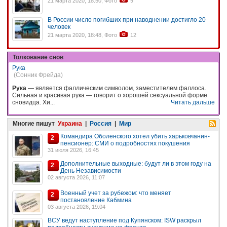
21 марта 2020, 18:50, Фото
9
В России число погибших при наводнении достигло 20
человек
21 марта 2020, 18:48, Фото
12
Толкование снов
Рука
(Сонник Фрейда)
Рука
— является фаллическим символом, заместителем фаллоса.
Сильная и красивая рука — говорит о хорошей сексуальной форме
сновидца. Хи...
Читать дальше
Многие пишут
Украина
|
Россия
|
Мир
Командира Оболенского хотел убить харьковчанин-
2
пенсионер: СМИ о подробностях покушения
31 июля 2026, 16:45
Дополнительные выходные: будут ли в этом году на
2
День Независимости
02 августа 2026, 11:07
Военный учет за рубежом: что меняет
2
постановление Кабмина
03 августа 2026, 19:04
ВСУ ведут наступление под Купянском: ISW раскрыл