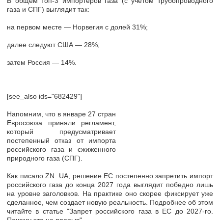
В общем топ-3 импортеров газа (с учетом трубопроводного
газа и СПГ) выглядит так:
на первом месте — Норвегия с долей 31%;
далее следуют США — 28%;
затем Россия — 14%.
[see_also ids="682429"]
Напомним, что в январе 27 стран
Евросоюза приняли регламент,
который предусматривает
постепенный отказ от импорта
российского газа и сжиженного
природного газа (СПГ).
Как писало ZN. UA, решение ЕС постепенно запретить импорт
российского газа до конца 2027 года выглядит победно лишь
на уровне заголовков. На практике оно скорее фиксирует уже
сделанное, чем создает новую реальность. Подробнее об этом
читайте в статье "Запрет российского газа в ЕС до 2027-го.
Почему это не прорыв".