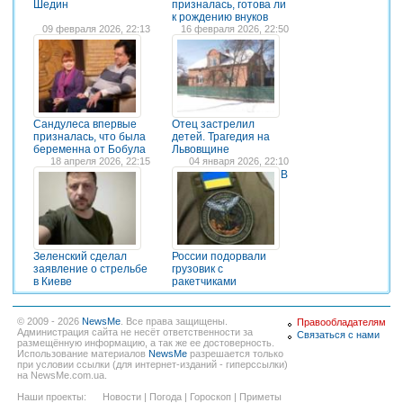
Шедин
призналась, готова ли
к рождению внуков
09 февраля 2026, 22:13
16 февраля 2026, 22:50
Сандулеса впервые
Отец застрелил
призналась, что была
детей. Трагедия на
беременна от Бобула
Львовщине
18 апреля 2026, 22:15
04 января 2026, 22:10
В
Зеленский сделал
России подорвали
заявление о стрельбе
грузовик с
в Киеве
ракетчиками
© 2009 - 2026
NewsMe
. Все права защищены.
Правообладателям
Администрация сайта не несёт ответственности за
Связаться с нами
размещённую информацию, а так же ее достоверность.
Использование материалов
NewsMe
разрешается только
при условии ссылки (для интернет-изданий - гиперссылки)
на NewsMe.com.ua.
Наши проекты:
Новости
|
Погода
|
Гороскоп
|
Приметы