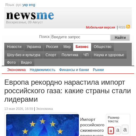
Язык:
рус
укр
eng
Воскресенье, 09 Август
|
Мобильная версия
RSS
Поиск
Новости
Украина
Россия
Мир
Бизнес
Общество
Шоу-биз и культура
Спорт
Политика
ЧП
Наука и здоровье
Фото
Видео
Экономика
Недвижимость
Финансы и банки
Рынки
Европа рекордно нарастила импорт
российского газа: какие страны стали
лидерами
|
13 мая 2026, 16:59
Экономика
Размер
Импорт
текста:
российского
сжиженного
природного