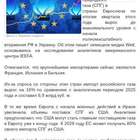
газа (СПГ) в
страны Евросоюза по
итогам квартала этого
года вырос до
максимального уровня с
начала
фото с Зеркало недели
полномасштабного
вторжения РФ в Украину. Об этом пишет немецкое медиа Welt,
основываясь на исследовании аналитиков американского
центра IEEFA.
Отмечается, что крупнейшими импортерами сейчас являются
Франция, Испания и Бельгия.
Из-за спроса со стороны этих стран импорт российского газа
вырос на 16% по сравнению с аналогичным периодом 2025
года и составил 6,9 млрд куб. м.
В то же время Европа с начала военных действий в Иране
увеличила объемы поставок СПГ из США. Аналитики
предполагают, что США могут стать главным поставщиком газа
в Европу уже к концу года. К 2028 году ЕС может получать 80%
своего импорта СПГ из США.