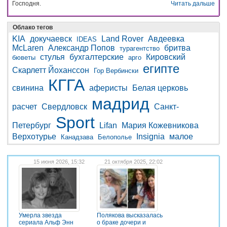
Господня.
Читать дальше
Облако тегов
KIA
докучаевск
Land Rover
Авдеевка
IDEAS
McLaren
Александр Попов
бритва
турагентство
стулья
бухгалтерские
Кировский
бюветы
арго
египте
Скарлетт Йоханссон
Гор Вербински
КГГА
свинина
аферисты
Белая церковь
мадрид
расчет
Свердловск
Санкт-
Sport
Петербург
Lifan
Мария Кожевникова
Верхотурье
Insignia
малое
Канадзава
Белополье
15 июня 2026, 15:32
21 октября 2025, 22:02
Умерла звезда
Полякова высказалась
сериала Альф Энн
о браке дочери и