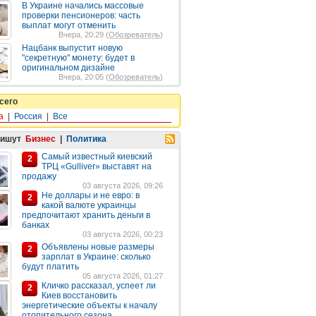
В Украине начались массовые
проверки пенсионеров: часть
выплат могут отменить
Вчера, 20:29 (
Обозреватель
)
Нацбанк выпустит новую
"секретную" монету: будет в
оригинальном дизайне
Вчера, 20:05 (
Обозреватель
)
сего
а
|
Россия
|
Все
пишут
Бизнес
|
Политика
Самый известный киевский
2
ТРЦ «Gulliver» выставят на
продажу
03 августа 2026, 09:26
Не доллары и не евро: в
2
какой валюте украинцы
предпочитают хранить деньги в
банках
03 августа 2026, 00:23
Объявлены новые размеры
2
зарплат в Украине: сколько
будут платить
05 августа 2026, 01:27
Кличко рассказал, успеет ли
2
Киев восстановить
энергетические объекты к началу
отопительного сезона