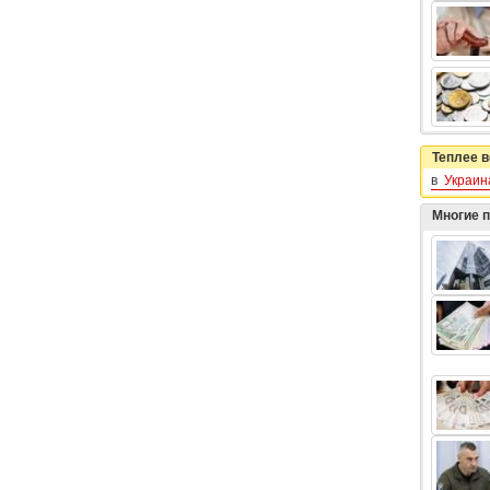
Теплее в
в
Украин
Многие 