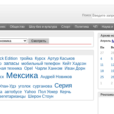
Поиск
знес
Общество
Шоу-биз и культура
Спорт
Политика
ЧП
Наука и
Архив н
Апрель
М
Пн
Вт
27
2
ck Edition
тройка
Курск
Артур Каськов
4
5
запасы
о
мобильный телефон
Кейт Хадсон
11
1
ная техника
Opel
Чарли Ханнэм
Иван Дорн
18
1
Мексика
ск
Андрей Новиков
25
2
1
2
Серия
Улан-Удэ
уголок
сурганова
sa
автобусе
Yahoo
Пол Уокер
Керчь
Реклама
вегетарианцы
Шерон Стоун