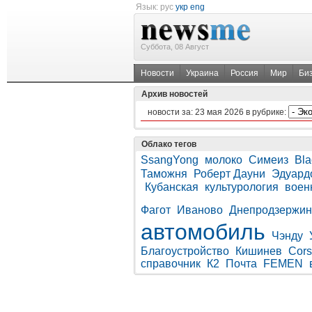
Язык:
рус
укр
eng
Суббота, 08 Август
Новости
Украина
Россия
Мир
Би
Архив новостей
новости за:
23 мая 2026
в рубрике:
Облако тегов
SsangYong
молоко
Симеиз
Bla
Таможня
Роберт Дауни
Эдуард
Кубанская
культурология
воен
Фагот
Иваново
Днепродзержин
автомобиль
Чэнду
Благоустройство
Кишинев
Cor
справочник
К2
Почта
FEMEN