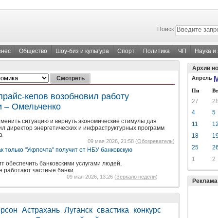
Поиск
знес
Общество
Шоу-биз и культура
Спорт
Политика
ЧП
Наука и
Архив н
Апрель
М
Пн
Вт
прайс-кепов возобновил работу
27
2
и – Омельченко
4
5
зменить ситуацию и вернуть экономические стимулы для
11
1
ил директор энергетических и инфраструктурных программ
а
18
1
09 мая 2026, 21:58 (
Обозреватель
)
25
2
как только "Укрпочта" получит от НБУ банковскую
1
2
ит обеспечить банковскими услугами людей,
е работают частные банки.
09 мая 2026, 13:26 (
Зеркало недели
)
Реклама
рсон
Астрахань
Луганск
свастика
конкурс