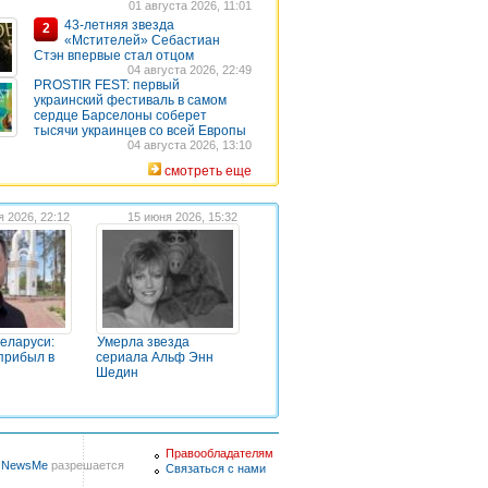
01 августа 2026, 11:01
43-летняя звезда
2
«Мстителей» Себастиан
Стэн впервые стал отцом
04 августа 2026, 22:49
PROSTIR FEST: первый
украинский фестиваль в самом
сердце Барселоны соберет
тысячи украинцев со всей Европы
04 августа 2026, 13:10
смотреть еще
я 2026, 22:12
15 июня 2026, 15:32
Беларуси:
Умерла звезда
прибыл в
сериала Альф Энн
Шедин
Правообладателям
в
NewsMe
разрешается
Связаться с нами