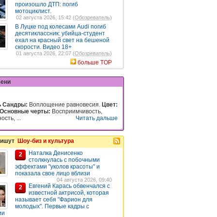
произошло ДТП: погиб
мотоциклист.
02 августа 2026, 15:42 (
Обозреватель
)
В Луцке под колесами Audi погиб
десятиклассник: убийца-студент
ехал на красный свет на бешеной
скорости. Видео 18+
01 августа 2026, 22:07 (
Обозреватель
)
больше TOP
мени
ь Сандры:
Воплощение равновесия.
Цвет:
Основные черты:
Восприимчивость,
сть, ...
Читать дальше
пишут
Шоу-биз и культура
Наталка Денисенко
2
столкнулась с побочными
эффектами "уколов красоты" и
показала свое лицо вблизи
04 августа 2026, 09:40
Евгений Карась обвенчался с
2
известной актрисой, которая
называет себя "Фарион для
молодых". Первые кадры с
ии