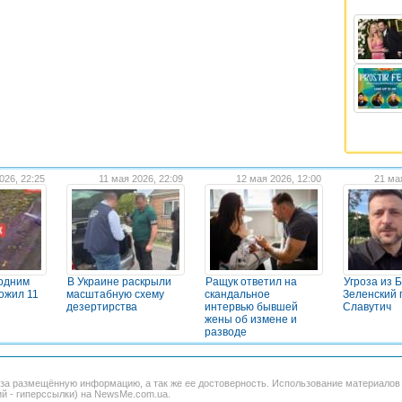
026, 22:25
11 мая 2026, 22:09
12 мая 2026, 12:00
21 ма
 одним
В Украине раскрыли
Ращук ответил на
Угроза из 
ожил 11
масштабную схему
скандальное
Зеленский 
дезертирства
интервью бывшей
Славутич
жены об измене и
разводе
 за размещённую информацию, а так же ее достоверность. Использование материало
ий - гиперссылки) на NewsMe.com.ua.