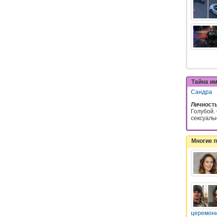
Тайна и
Сандра
Личност
Голубой.
сексуально
Многие 
церемон