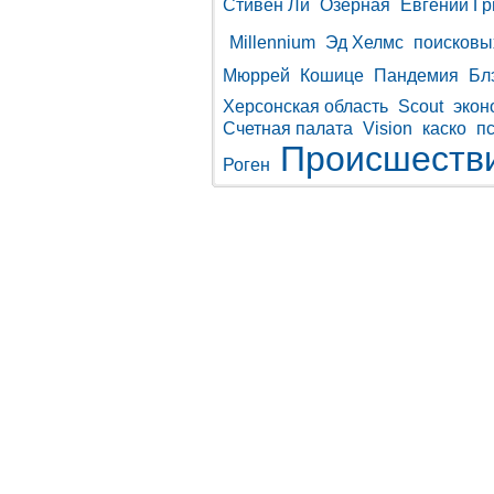
Стивен Ли
Озерная
Евгений Г
Millennium
Эд Хелмс
поисковы
Мюррей
Кошице
Пандемия
Бл
Херсонская область
Scout
экон
Счетная палата
Vision
каско
п
Происшеств
Роген