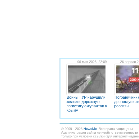
06 мая 2026, 22:09
26 апреля 2
Воины ГУР нарушили
Пограничник
железнодорожную
дроном уничт
логистику оккупантов в
россиян
Крыму
© 2009 - 2026
NewsMe
. Все права защищены.
Администрация сайта не несёт ответственности
только при условии ссылки (для интернет-издан