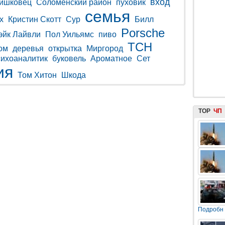
вход
ришковец
Соломенский район
пуховик
семья
х
Кристин Скотт
Сур
Билл
Porsche
эйк Лайвли
Пол Уильямс
пиво
ТСН
ом
деревья
открытка
Миргород
сихоаналитик
буковель
Ароматное
Сет
ия
Том Хитон
Шкода
TOP
ЧП
Подробн