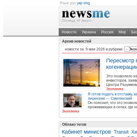
Язык:
рус
укр
eng
Пятница, 07 Август
Новости
Украина
Россия
Мир
Би
Архив новостей
новости за:
9 мая 2026
в рубрике:
Пересмотр 
когенераци
Это позволило и
инвесторов, заяв
Центра Разумков
Экономика
Я готов подать в отставку, 
лицензию — Смилянский
Он пояснил, что это позвол
проживающих в селах, где н
Экономика
Облако тегов
Кабинет министров
Transit
Хе