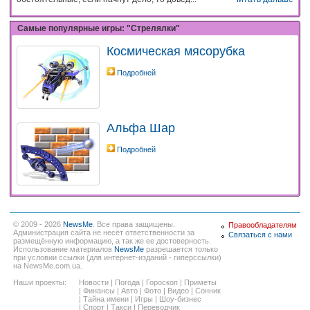
Самые популярные игры: "Стрелялки"
Космическая мясорубка
Подробней
Альфа Шар
Подробней
© 2009 - 2026
NewsMe
. Все права защищены.
Правообладателям
Администрация сайта не несёт ответственности за
Связаться с нами
размещённую информацию, а так же ее достоверность.
Использование материалов
NewsMe
разрешается только
при условии ссылки (для интернет-изданий - гиперссылки)
на NewsMe.com.ua.
Наши проекты:
Новости
|
Погода
|
Гороскоп
|
Приметы
|
Финансы
|
Авто
|
Фото
|
Видео
|
Сонник
|
Тайна имени
|
Игры
|
Шоу-бизнес
|
Спорт
|
Такси
|
Переводчик