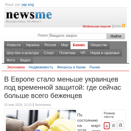
Язык:
рус
укр
eng
Воскресенье, 09 Август
|
Мобильная версия
RSS
Поиск
Новости
Украина
Россия
Мир
Бизнес
Общество
Шоу-биз и культура
Спорт
Политика
ЧП
Наука и здоровье
Фото
Видео
Экономика
Недвижимость
Финансы и банки
Рынки
В Европе стало меньше украинцев
под временной защитой: где сейчас
больше всего беженцев
|
10 мая 2026, 12:01
Экономика
Размер
По
текста:
состоянию
на март
2026 года