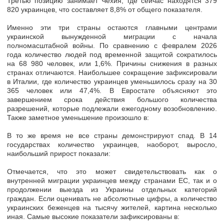
Третью позицию занимает
Чехия
, где сейчас находятся
379
820 украинцев
, что составляет
8,8%
от общего показателя.
Именно эти три страны остаются главными центрами
украинской вынужденной миграции с начала
полномасштабной войны. По сравнению с февралем 2026
года количество людей под временной защитой сократилось
на
68 980 человек
, или
1,6%.
Причины снижения в разных
странах отличаются. Наибольшее сокращение зафиксировали
в
Италии
, где количество украинцев уменьшилось сразу на
30
365 человек
или
47,4%
. В Евростате объясняют это
завершением срока действия большого количества
разрешений, которые подлежали ежегодному возобновлению.
Также заметное уменьшение произошло в:
В то же время не все страны демонстрируют спад. В 14
государствах количество украинцев, наоборот, выросло,
наибольший прирост показали:
Отмечается, что это может свидетельствовать как о
внутренней миграции украинцев между странами ЕС, так и о
продолжении выезда из Украины отдельных категорий
граждан. Если оценивать не абсолютные цифры, а
количество
украинских беженцев на тысячу жителей,
картина несколько
иная. Самые высокие показатели зафиксированы в: