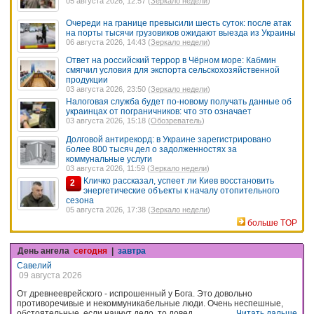
05 августа 2026, 12:57 (
Зеркало недели
)
Очереди на границе превысили шесть суток: после атак
на порты тысячи грузовиков ожидают выезда из Украины
06 августа 2026, 14:43 (
Зеркало недели
)
Ответ на российский террор в Чёрном море: Кабмин
смягчил условия для экспорта сельскохозяйственной
продукции
03 августа 2026, 23:50 (
Зеркало недели
)
Налоговая служба будет по-новому получать данные об
украинцах от пограничников: что это означает
03 августа 2026, 15:18 (
Обозреватель
)
Долговой антирекорд: в Украине зарегистрировано
более 800 тысяч дел о задолженностях за
коммунальные услуги
03 августа 2026, 11:59 (
Зеркало недели
)
Кличко рассказал, успеет ли Киев восстановить
2
энергетические объекты к началу отопительного
сезона
05 августа 2026, 17:38 (
Зеркало недели
)
больше TOP
День ангела
сегодня
|
завтра
Савелий
09 августа 2026
От древнееврейского - испрошенный у Бога. Это довольно
противоречивые и некоммуникабельные люди. Очень неспешные,
обстоятельные, если начнут дело, то довед...
Читать дальше