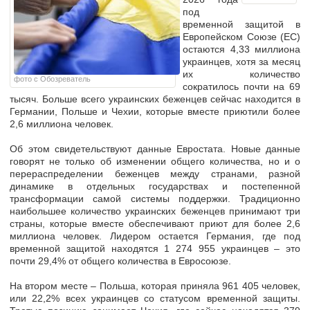
под
временной защитой в
Европейском Союзе (ЕС)
остаются 4,33 миллиона
украинцев
, хотя за месяц
их количество
фото с Обозреватель
сократилось почти на 69
тысяч. Больше всего украинских беженцев сейчас находится в
Германии, Польше и Чехии
, которые вместе приютили более
2,6 миллиона человек.
Об этом свидетельствуют данные Евростата. Новые данные
говорят не только об изменении общего количества, но и о
перераспределении беженцев между странами, разной
динамике в отдельных государствах и постепенной
трансформации самой системы поддержки.
Традиционно
наибольшее количество украинских беженцев принимают три
страны, которые вместе обеспечивают приют для более
2,6
миллиона человек.
Лидером остается
Германия
, где под
временной защитой находятся
1 274 955 украинцев
– это
почти
29,4%
от общего количества в Евросоюзе.
На втором месте –
Польша
, которая приняла
961 405 человек
,
или
22,2%
всех украинцев со статусом временной защиты.