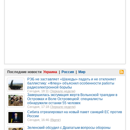
Последние новости
Украина
|
Россия
|
Мир
РЭБ не заставляет «Шахеды» падать и не отклоняет
баллистику: «Флеш» объяснил особенности работы
радиоэлектронной борьбы
Сегодня, 18:11 (
Зеркало недели
)
Завершилась эксгумация жертв Волынской трагедии в
Островках и Воле Островецкой: специалисты
обнаружили останки 55 человек
Сегодня, 17:18 (
Зеркало недели
)
Сибига отреагировал на новый пакет санкций ЕС против
России
Сегодня, 16:46 (
Bigmir
)
Зеленский обсудил с Драпатым вопросы обороны