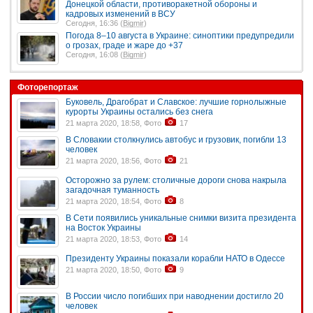
Донецкой области, противоракетной обороны и
кадровых изменений в ВСУ
Сегодня, 16:36 (
Bigmir
)
Погода 8–10 августа в Украине: синоптики предупредили
о грозах, граде и жаре до +37
Сегодня, 16:08 (
Bigmir
)
Фоторепортаж
Буковель, Драгобрат и Славское: лучшие горнолыжные
курорты Украины остались без снега
21 марта 2020, 18:58, Фото
17
В Словакии столкнулись автобус и грузовик, погибли 13
человек
21 марта 2020, 18:56, Фото
21
Осторожно за рулем: столичные дороги снова накрыла
загадочная туманность
21 марта 2020, 18:54, Фото
8
В Сети появились уникальные снимки визита президента
на Восток Украины
21 марта 2020, 18:53, Фото
14
Президенту Украины показали корабли НАТО в Одессе
21 марта 2020, 18:50, Фото
9
В России число погибших при наводнении достигло 20
человек