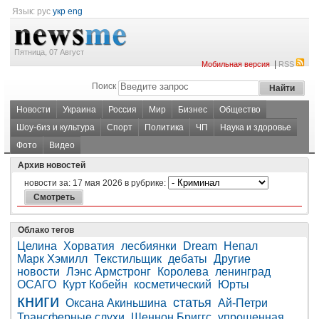
Язык:
рус
укр
eng
Пятница, 07 Август
|
Мобильная версия
RSS
Поиск
Новости
Украина
Россия
Мир
Бизнес
Общество
Шоу-биз и культура
Спорт
Политика
ЧП
Наука и здоровье
Фото
Видео
Архив новостей
новости за:
17 мая 2026
в рубрике:
Облако тегов
Целина
Хорватия
лесбиянки
Dream
Непал
Марк Хэмилл
Текстильщик
дебаты
Другие
новости
Лэнс Армстронг
Королева
ленинград
ОСАГО
Курт Кобейн
косметический
Юрты
книги
статья
Оксана Акиньшина
Ай-Петри
Трансферные слухи
Шеннон Бриггс
упрощенная