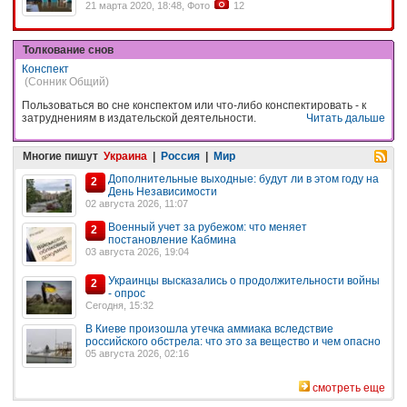
21 марта 2020, 18:48, Фото
12
Толкование снов
Конспект
(Сонник Общий)
Пользоваться во сне конспектом или что-либо конспектировать - к
затруднениям в издательской деятельности.
Читать дальше
Многие пишут
Украина
|
Россия
|
Мир
Дополнительные выходные: будут ли в этом году на
2
День Независимости
02 августа 2026, 11:07
Военный учет за рубежом: что меняет
2
постановление Кабмина
03 августа 2026, 19:04
Украинцы высказались о продолжительности войны
2
- опрос
Сегодня, 15:32
В Киеве произошла утечка аммиака вследствие
российского обстрела: что это за вещество и чем опасно
05 августа 2026, 02:16
смотреть еще