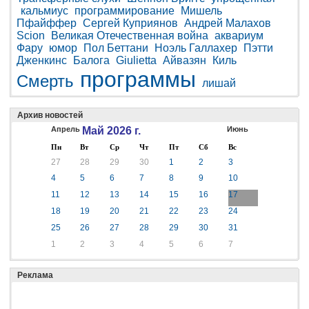
кальмиус
программирование
Мишель
Пфайффер
Сергей Куприянов
Андрей Малахов
Scion
Великая Отечественная война
аквариум
Фару
юмор
Пол Беттани
Ноэль Галлахер
Пэтти
Дженкинс
Балога
Giulietta
Айвазян
Киль
программы
Смерть
лишай
Архив новостей
Апрель
Май 2026 г.
Июнь
Пн
Вт
Ср
Чт
Пт
Сб
Вс
27
28
29
30
1
2
3
4
5
6
7
8
9
10
11
12
13
14
15
16
17
18
19
20
21
22
23
24
25
26
27
28
29
30
31
1
2
3
4
5
6
7
Реклама