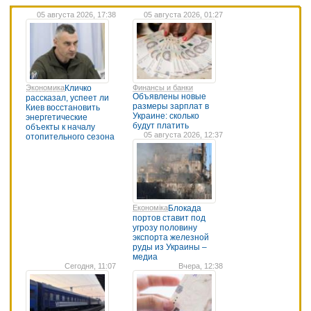
05 августа 2026, 17:38
05 августа 2026, 01:27
Экономика
Кличко
Финансы и банки
Объявлены новые
рассказал, успеет ли
размеры зарплат в
Киев восстановить
Украине: сколько
энергетические
будут платить
объекты к началу
05 августа 2026, 12:37
отопительного сезона
Економіка
Блокада
портов ставит под
угрозу половину
экспорта железной
руды из Украины –
медиа
Сегодня, 11:07
Вчера, 12:38