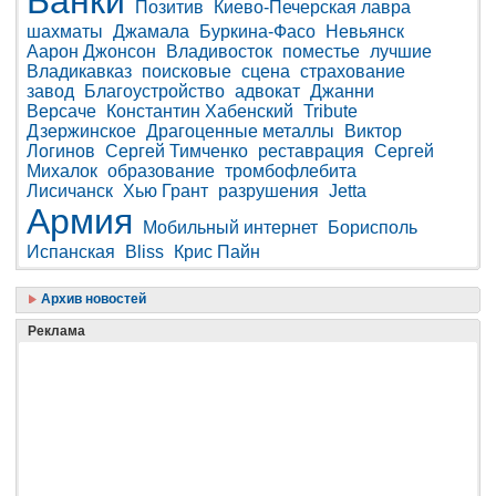
Банки
Позитив
Киево-Печерская лавра
шахматы
Джамала
Буркина-Фасо
Невьянск
Аарон Джонсон
Владивосток
поместье
лучшие
Владикавказ
поисковые
сцена
страхование
завод
Благоустройство
адвокат
Джанни
Версаче
Константин Хабенский
Tribute
Дзержинское
Драгоценные металлы
Виктор
Логинов
Сергей Тимченко
реставрация
Сергей
Михалок
образование
тромбофлебита
Лисичанск
Хью Грант
разрушения
Jetta
Армия
Мобильный интернет
Борисполь
Испанская
Bliss
Крис Пайн
Архив новостей
Реклама