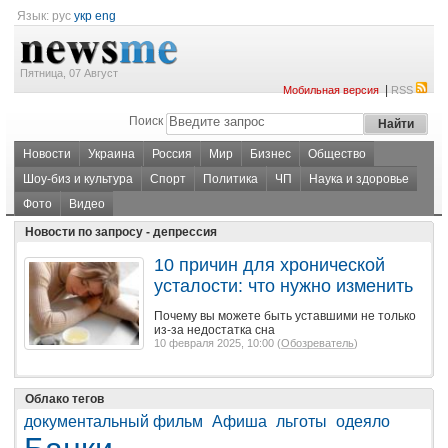
Язык:
рус
укр
eng
Пятница, 07 Август
|
Мобильная версия
RSS
Поиск
Новости
Украина
Россия
Мир
Бизнес
Общество
Шоу-биз и культура
Спорт
Политика
ЧП
Наука и здоровье
Фото
Видео
Новости по запросу - депрессия
10 причин для хронической
усталости: что нужно изменить
Почему вы можете быть уставшими не только
из-за недостатка сна
10 февраля 2025, 10:00 (
Обозреватель
)
Облако тегов
документальный фильм
Афиша
льготы
одеяло