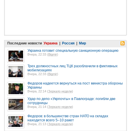
Последние новости
Украина
|
Россия
|
Мир
Украина готовит специальную санкционную операцию
Вчера, 22:33 (
Bigmir
)
Трех должностных лиц ТЦК разоблачили в фиктивных
мобилизациях
Вчера, 22:33 (
Bigmir
)
Федоров надеется вернуться на пост министра обороны
Украины
Вчера, 22:14 (
Зеркало недели
)
Удар по депо «Укрпочты» в Павлограде: погибли две
сотрудницы
Вчера, 21:14 (
Зеркало недели
)
Федоров: в большинстве стран НАТО на складах
находится всего 5–10 ракет
Вчера, 21:13 (
Зеркало недели
)