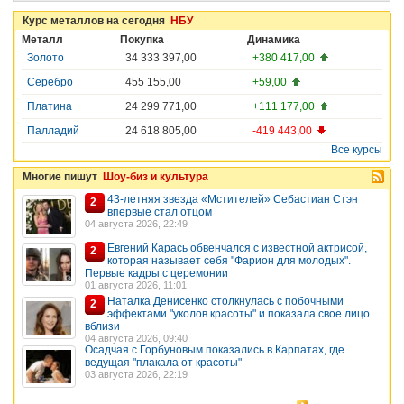
Курс металлов на сегодня
НБУ
Металл
Покупка
Динамика
Золото
34 333 397,00
+380 417,00
Серебро
455 155,00
+59,00
Платина
24 299 771,00
+111 177,00
Палладий
24 618 805,00
-419 443,00
Все курсы
Многие пишут
Шоу-биз и культура
43-летняя звезда «Мстителей» Себастиан Стэн
2
впервые стал отцом
04 августа 2026, 22:49
Евгений Карась обвенчался с известной актрисой,
2
которая называет себя "Фарион для молодых".
Первые кадры с церемонии
01 августа 2026, 11:01
Наталка Денисенко столкнулась с побочными
2
эффектами "уколов красоты" и показала свое лицо
вблизи
04 августа 2026, 09:40
Осадчая с Горбуновым показались в Карпатах, где
ведущая "плакала от красоты"
03 августа 2026, 22:19