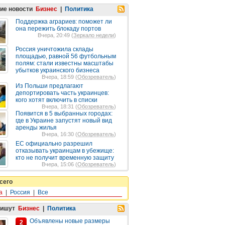
ие новости
Бизнес
|
Политика
Поддержка аграриев: поможет ли
она пережить блокаду портов
Вчера, 20:49 (
Зеркало недели
)
Россия уничтожила склады
площадью, равной 56 футбольным
полям: стали известны масштабы
убытков украинского бизнеса
Вчера, 18:59 (
Обозреватель
)
Из Польши предлагают
депортировать часть украинцев:
кого хотят включить в списки
Вчера, 18:31 (
Обозреватель
)
Появится в 5 выбранных городах:
где в Украине запустят новый вид
аренды жилья
Вчера, 16:30 (
Обозреватель
)
ЕС официально разрешил
отказывать украинцам в убежище:
кто не получит временную защиту
Вчера, 15:06 (
Обозреватель
)
сего
а
|
Россия
|
Все
пишут
Бизнес
|
Политика
Объявлены новые размеры
2