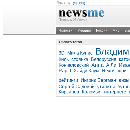
Язык:
рус
укр
eng
Пятница, 07 Август
Новости
Украина
Россия
Мир
Би
Облако тегов
Владим
3D
Мила Кунис
Киль
стоянка
Белоруссия
като
Анна
Кончаловский
А Ли
Иван
Rapid
Хайди Клум
Nexus
юрис
рейтинги
Ингрид Бергман
визы
Сергей Садовой
утилиты
бутов
Кирсанов
Коломыя
интернете