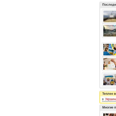
Последн
Теплее в
в
Украин
Многие 