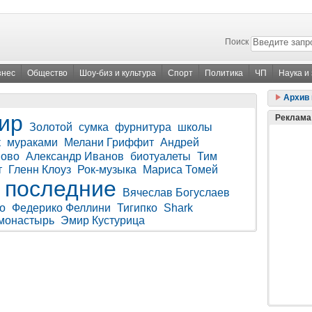
Поиск
знес
Общество
Шоу-биз и культура
Спорт
Политика
ЧП
Наука и
Архив 
ир
Реклама
Золотой
сумка
фурнитура
школы
к
мураками
Мелани Гриффит
Андрей
ово
Александр Иванов
биотуалеты
Тим
т
Гленн Клоуз
Рок-музыка
Мариса Томей
последние
Вячеслав Богуслаев
о
Федерико Феллини
Тигипко
Shark
монастырь
Эмир Кустурица