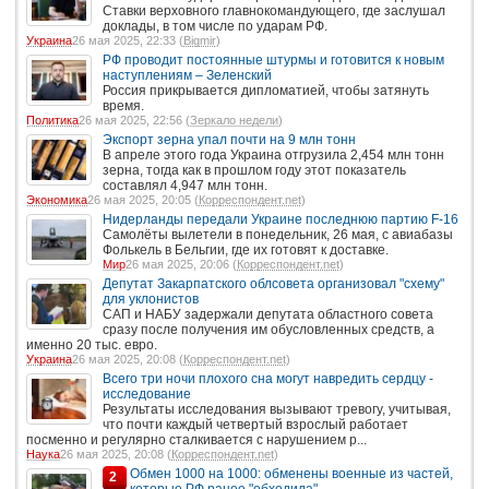
Ставки верховного главнокомандующего, где заслушал
доклады, в том числе по ударам РФ.
Украина
26 мая 2025, 22:33 (
Bigmir
)
РФ проводит постоянные штурмы и готовится к новым
наступлениям – Зеленский
Россия прикрывается дипломатией, чтобы затянуть
время.
Политика
26 мая 2025, 22:56 (
Зеркало недели
)
Экспорт зерна упал почти на 9 млн тонн
В апреле этого года Украина отгрузила 2,454 млн тонн
зерна, тогда как в прошлом году этот показатель
составлял 4,947 млн тонн.
Экономика
26 мая 2025, 20:05 (
Корреспондент.net
)
Нидерланды передали Украине последнюю партию F-16
Самолёты вылетели в понедельник, 26 мая, с авиабазы
Фолькель в Бельгии, где их готовят к доставке.
Мир
26 мая 2025, 20:06 (
Корреспондент.net
)
Депутат Закарпатского облсовета организовал "схему"
для уклонистов
САП и НАБУ задержали депутата областного совета
сразу после получения им обусловленных средств, а
именно 20 тыс. евро.
Украина
26 мая 2025, 20:08 (
Корреспондент.net
)
Всего три ночи плохого сна могут навредить сердцу -
исследование
Результаты исследования вызывают тревогу, учитывая,
что почти каждый четвертый взрослый работает
посменно и регулярно сталкивается с нарушением р...
Наука
26 мая 2025, 20:08 (
Корреспондент.net
)
Обмен 1000 на 1000: обменены военные из частей,
2
которые РФ ранее "обходила"