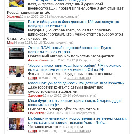
Каждый третий освобожденный украинский
военнослужащий провел в плену более 3 лет, отмечает
Координационный штаб.
Украина
26 мая 2025, 20:09 (
Корреспондент.net
)
В сети обнаружена база данных с 184 млн аккаунтов
популярных сервисов
Информацию, скорее всего, собрали с помощью
шпионских программ. Кто именно стоит за сбором этой
базы, пока неизвестно.
Мир
26 мая 2025, 20:10 (
Корреспондент.net
)
Это не RAV4: новый недорогой кроссовер Toyota
показали со всех сторон
Практичный автомобиль полностью рассекретили
Автомобили
26 мая 2025, 20:12 (
Обозреватель
)
"Уровень ниже плинтуса. Порнография": ЧМ по хоккею
вызвал приступ желчи у чемпиона ОИ из РФ
Фетисов отметился абсурдными высказываниями
Спорт
26 мая 2025, 20:13 (
Обозреватель
)
Маленькие учителя доброты: как дети меняют взрослых
Даже короткий контакт с детьми делает нас
сочувствующими и щедрыми
Здоровье
26 мая 2025, 20:14 (
Обозреватель
)
Мясо будет очень сочным: оригинальный маринад для
шашлыка из кофе
Обязательно попробуйте так приготовить
Общество
26 мая 2025, 20:15 (
Обозреватель
)
Ва-банк и кульминация: искусственный интеллект сказал,
как по раундам пройдет реванш Усик – Дюбуа
Украинец считается фаворитом
Спорт
26 мая 2025, 20:16 (
Обозреватель
)