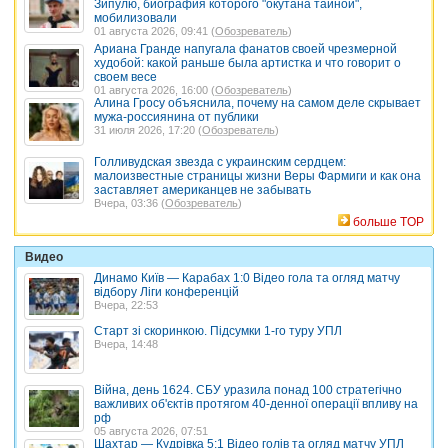
Зипулю, биография которого "окутана тайной",
мобилизовали
01 августа 2026, 09:41 (
Обозреватель
)
Ариана Гранде напугала фанатов своей чрезмерной
худобой: какой раньше была артистка и что говорит о
своем весе
01 августа 2026, 16:00 (
Обозреватель
)
Алина Гросу объяснила, почему на самом деле скрывает
мужа-россиянина от публики
31 июля 2026, 17:20 (
Обозреватель
)
Голливудская звезда с украинским сердцем:
малоизвестные страницы жизни Веры Фармиги и как она
заставляет американцев не забывать
Вчера, 03:36 (
Обозреватель
)
больше TOP
Видео
Динамо Київ — Карабах 1:0 Відео гола та огляд матчу
відбору Ліги конференцій
Вчера, 22:53
Старт зі скоринкою. Підсумки 1-го туру УПЛ
Вчера, 14:48
Війна, день 1624. СБУ уразила понад 100 стратегічно
важливих об'єктів протягом 40-денної операції впливу на
рф
05 августа 2026, 07:51
Шахтар — Кудрівка 5:1 Відео голів та огляд матчу УПЛ