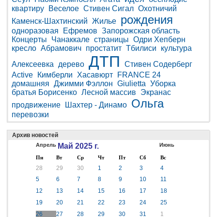
квартиру
Веселое
Стивен Сигал
Охотничий
рождения
Каменск-Шахтинский
Жилье
одноразовая
Ефремов
Запорожская область
Концерты
Чанаккале
страницы
Одри Хепберн
кресло
Абрамович
простатит
Тбилиси
культура
ДТП
Алексеевка
дерево
Стивен Содерберг
Active
Кимберли
Хасавюрт
FRANCE 24
домашняя
Джимми Фэллон
Giulietta
Уборка
братья Борисенко
Лесной массив
Экранас
Ольга
продвижение
Шахтер - Динамо
перевозки
Архив новостей
Апрель
Май 2025 г.
Июнь
Пн
Вт
Ср
Чт
Пт
Сб
Вс
28
29
30
1
2
3
4
5
6
7
8
9
10
11
12
13
14
15
16
17
18
19
20
21
22
23
24
25
26
27
28
29
30
31
1