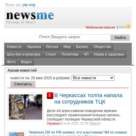
Язык:
рус
укр
eng
Пятница, 07 Август
|
Мобильная версия
RSS
Поиск
Новости
Украина
Россия
Мир
Бизнес
Общество
Шоу-биз и культура
Спорт
Политика
ЧП
Наука и здоровье
Фото
Видео
Архив новостей
новости за:
26 мая 2025
в рубрике:
В Черкассах толпа напала
2
на сотрудников ТЦК
Дело об агрессивном поведении мужчин
расследуют правоохранительные органы,
сообщает полиция Черкасской области.
Украина
26 мая 2025, 23:38 (
Bigmir
)
Чемпион ОИ из РФ заявил, что участникам ЧМ по хоккею