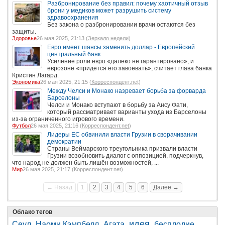
Разбронирование без правил: почему хаотичный отзыв
брони у медиков может разрушить систему
здравоохранения
Без закона о разбронировании врачи остаются без
защиты.
Здоровье
26 мая 2025, 21:13 (
Зеркало недели
)
Евро имеет шансы заменить доллар - Европейский
центральный банк
Усиление роли евро «далеко не гарантировано», и
еврозоне «придется его завоевать», считает глава банка
Кристин Лагард.
Экономика
26 мая 2025, 21:15 (
Корреспондент.net
)
Между Челси и Монако назревает борьба за форварда
Барселоны
Челси и Монако вступают в борьбу за Ансу Фати,
который рассматривает варианты ухода из Барселоны
из-за ограниченного игрового времени.
Футбол
26 мая 2025, 21:16 (
Корреспондент.net
)
Лидеры ЕС обвинили власти Грузии в сворачивании
демократии
Страны Веймарского треугольника призвали власти
Грузии возобновить диалог с оппозицией, подчеркнув,
что народ не должен быть лишён возможностей, ...
Мир
26 мая 2025, 21:17 (
Корреспондент.net
)
← Назад
1
2
3
4
5
6
Далее →
Облако тегов
идея
Сеул
Наоми Кэмпбелл
Агата
бесплодие