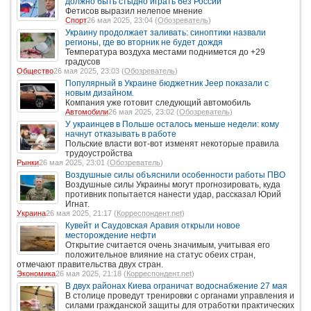
должно быть стыдно играть без России
Фетисов выразил нелепое мнение
Спорт
26 мая 2025, 23:04 (
Обозреватель
)
Украину продолжает заливать: синоптики назвали
регионы, где во вторник не будет дождя
Температура воздуха местами поднимется до +29
градусов
Общество
26 мая 2025, 23:03 (
Обозреватель
)
Популярный в Украине бюджетник Jeep показали с
новым дизайном.
Компания уже готовит следующий автомобиль
Автомобили
26 мая 2025, 23:02 (
Обозреватель
)
У украинцев в Польше осталось меньше недели: кому
начнут отказывать в работе
Польские власти вот-вот изменят некоторые правила
трудоустройства
Рынки
26 мая 2025, 23:01 (
Обозреватель
)
Воздушные силы объяснили особенности работы ПВО
Воздушные силы Украины могут прогнозировать, куда
противник попытается нанести удар, рассказал Юрий
Игнат.
Украина
26 мая 2025, 21:17 (
Корреспондент.net
)
Кувейт и Саудовская Аравия открыли новое
месторождение нефти
Открытие считается очень значимым, учитывая его
положительное влияние на статус обеих стран,
отмечают правительства двух стран.
Экономика
26 мая 2025, 21:18 (
Корреспондент.net
)
В двух районах Киева ограничат водоснабжение 27 мая
В столице проведут тренировки с органами управления и
силами гражданской защиты для отработки практических