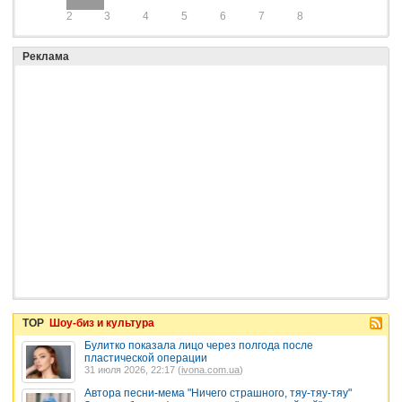
2
3
4
5
6
7
8
Реклама
TOP
Шоу-биз и культура
Булитко показала лицо через полгода после
пластической операции
31 июля 2026, 22:17 (
ivona.com.ua
)
Автора песни-мема "Ничего страшного, тяу-тяу-тяу"