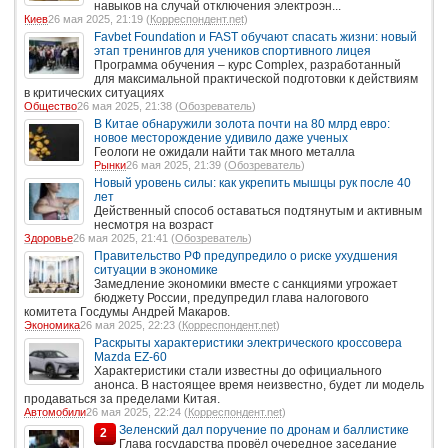
навыков на случай отключения электроэн...
Киев
26 мая 2025, 21:19 (
Корреспондент.net
)
Favbet Foundation и FAST обучают спасать жизни: новый
этап тренингов для учеников спортивного лицея
Программа обучения – курс Complex, разработанный
для максимальной практической подготовки к действиям
в критических ситуациях
Общество
26 мая 2025, 21:38 (
Обозреватель
)
В Китае обнаружили золота почти на 80 млрд евро:
новое месторождение удивило даже ученых
Геологи не ожидали найти так много металла
Рынки
26 мая 2025, 21:39 (
Обозреватель
)
Новый уровень силы: как укрепить мышцы рук после 40
лет
Действенный способ оставаться подтянутым и активным
несмотря на возраст
Здоровье
26 мая 2025, 21:41 (
Обозреватель
)
Правительство РФ предупредило о риске ухудшения
ситуации в экономике
Замедление экономики вместе с санкциями угрожает
бюджету России, предупредил глава налогового
комитета Госдумы Андрей Макаров.
Экономика
26 мая 2025, 22:23 (
Корреспондент.net
)
Раскрыты характеристики электрического кроссовера
Mazda EZ-60
Характеристики стали известны до официального
анонса. В настоящее время неизвестно, будет ли модель
продаваться за пределами Китая.
Автомобили
26 мая 2025, 22:24 (
Корреспондент.net
)
Зеленский дал поручение по дронам и баллистике
2
Глава государства провёл очередное заседание