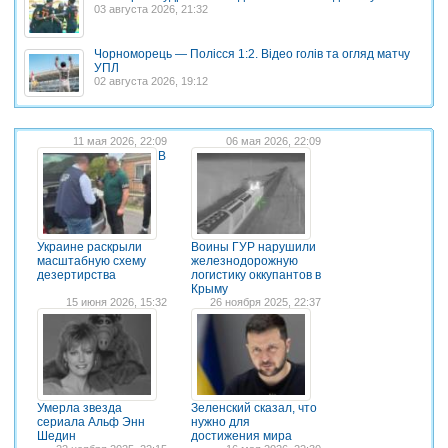
03 августа 2026, 21:32
Чорноморець — Полісся 1:2. Відео голів та огляд матчу
УПЛ
02 августа 2026, 19:12
11 мая 2026, 22:09
06 мая 2026, 22:09
В
Украине раскрыли
Воины ГУР нарушили
масштабную схему
железнодорожную
дезертирства
логистику оккупантов в
Крыму
15 июня 2026, 15:32
26 ноября 2025, 22:37
Умерла звезда
Зеленский сказал, что
сериала Альф Энн
нужно для
Шедин
достижения мира