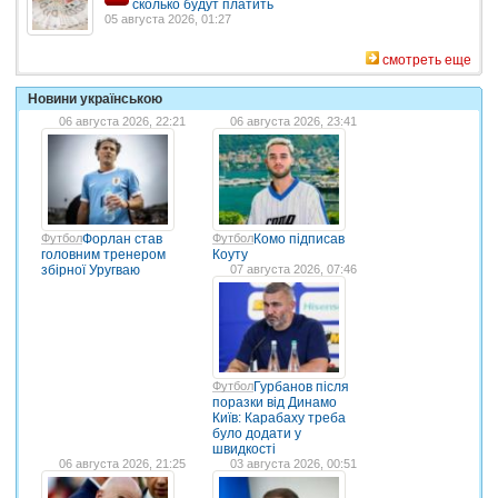
сколько будут платить
05 августа 2026, 01:27
смотреть еще
Новини українською
06 августа 2026, 22:21
06 августа 2026, 23:41
Футбол
Форлан став
Футбол
Комо підписав
головним тренером
Коуту
збірної Уругваю
07 августа 2026, 07:46
Футбол
Гурбанов після
поразки від Динамо
Київ: Карабаху треба
було додати у
швидкості
06 августа 2026, 21:25
03 августа 2026, 00:51