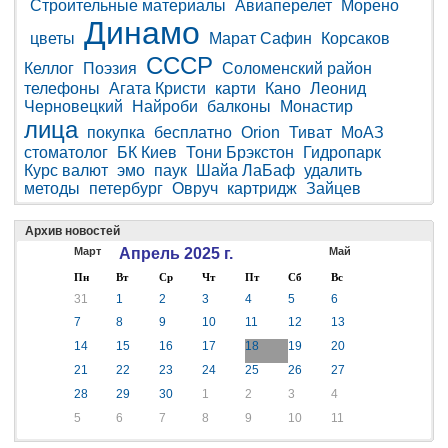
Строительные материалы
Авиаперелет
Морено
Динамо
цветы
Марат Сафин
Корсаков
СССР
Келлог
Поэзия
Соломенский район
телефоны
Агата Кристи
карти
Кано
Леонид
Черновецкий
Найроби
балконы
Монастир
лица
покупка
бесплатно
Orion
Тиват
МоАЗ
стоматолог
БК Киев
Тони Брэкстон
Гидропарк
Курс валют
эмо
паук
Шайа ЛаБаф
удалить
методы
петербург
Овруч
картридж
Зайцев
Архив новостей
Март
Апрель 2025 г.
Май
Пн
Вт
Ср
Чт
Пт
Сб
Вс
31
1
2
3
4
5
6
7
8
9
10
11
12
13
14
15
16
17
18
19
20
21
22
23
24
25
26
27
28
29
30
1
2
3
4
5
6
7
8
9
10
11