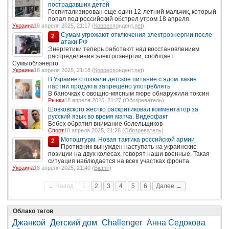
пострадавших детей
Госпитализирован еще один 12-летний мальчик, который
попал под российский обстрел утром 18 апреля.
Украина
18 апреля 2025, 21:17 (
Корреспондент.net
)
Сумам угрожают отключения электроэнергии после
2
атаки РФ
Энергетики теперь работают над восстановлением
распределения электроэнергии, сообщает
Сумыоблэнерго.
Украина
18 апреля 2025, 21:18 (
Корреспондент.net
)
В Украине отозвали детское питание с ядом: какие
партии продукта запрещено употреблять
В баночках с овощно-мясным пюре обнаружили токсин
Рынки
18 апреля 2025, 21:27 (
Обозреватель
)
Шовковского жестко раскритиковал комментатор за
русский язык во время матча. Видеофакт
Бебех обратил внимание болельщиков
Спорт
18 апреля 2025, 21:28 (
Обозреватель
)
Мотоштурм. Новая тактика российской армии
2
Противник вынужден наступать на украинские
позиции на двух колесах, говорят наши военные. Такая
ситуация наблюдается на всех участках фронта.
Украина
18 апреля 2025, 21:40 (
Bigmir
)
← Назад
1
2
3
4
5
6
Далее →
Облако тегов
Джанкой
Детский дом
Challenger
Анна Седокова