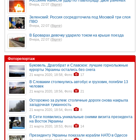
Россияне нанесли удар по Павлограду: двое раненых
Вчера, 22:07 (
Bigmir
)
Зеленский: Россия сосредоточила под Москвой три слоя
ПВО
Вчера, 22:07 (
Bigmir
)
В Броварах девочку ударило током на крыше поезда
Вчера, 22:07 (
Bigmir
)
Фоторепортаж
Буковель, Драгобрат и Славское: лучшие горнолыжные
курорты Украины остались без снега
21 марта 2020, 18:58, Фото
17
В Словакии столкнулись автобус и грузовик, погибли 13
человек
21 марта 2020, 18:56, Фото
21
Осторожно за рулем: столичные дороги снова накрыла
загадочная туманность
21 марта 2020, 18:54, Фото
8
В Сети появились уникальные снимки визита президента
на Восток Украины
21 марта 2020, 18:53, Фото
14
Президенту Украины показали корабли НАТО в Одессе