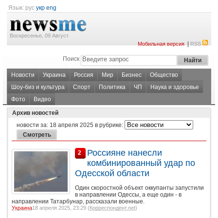
Язык:
рус
укр
eng
Воскресенье, 09 Август
|
Мобильная версия
RSS
Поиск
Новости
Украина
Россия
Мир
Бизнес
Общество
Шоу-биз и культура
Спорт
Политика
ЧП
Наука и здоровье
Фото
Видео
Архив новостей
новости за:
18 апреля 2025
в рубрике:
Россияне нанесли
2
комбинированный удар по
Одесской области
Один скоростной объект оккупанты запустили
в направлении Одессы, а еще один - в
направлении Татарбунар, рассказали военные.
Украина
18 апреля 2025, 23:29 (
Корреспондент.net
)