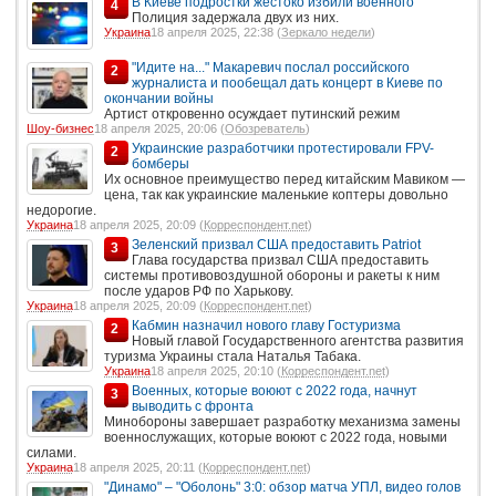
В Киеве подростки жестоко избили военного
4
Полиция задержала двух из них.
Украина
18 апреля 2025, 22:38 (
Зеркало недели
)
"Идите на..." Макаревич послал российского
2
журналиста и пообещал дать концерт в Киеве по
окончании войны
Артист откровенно осуждает путинский режим
Шоу-бизнес
18 апреля 2025, 20:06 (
Обозреватель
)
Украинские разработчики протестировали FPV-
2
бомберы
Их основное преимущество перед китайским Мавиком —
цена, так как украинские маленькие коптеры довольно
недорогие.
Украина
18 апреля 2025, 20:09 (
Корреспондент.net
)
Зеленский призвал США предоставить Patriot
3
Глава государства призвал США предоставить
системы противовоздушной обороны и ракеты к ним
после ударов РФ по Харькову.
Украина
18 апреля 2025, 20:09 (
Корреспондент.net
)
Кабмин назначил нового главу Гостуризма
2
Новый главой Государственного агентства развития
туризма Украины стала Наталья Табака.
Украина
18 апреля 2025, 20:10 (
Корреспондент.net
)
Военных, которые воюют с 2022 года, начнут
3
выводить с фронта
Минобороны завершает разработку механизма замены
военнослужащих, которые воюют с 2022 года, новыми
силами.
Украина
18 апреля 2025, 20:11 (
Корреспондент.net
)
"Динамо" – "Оболонь" 3:0: обзор матча УПЛ, видео голов