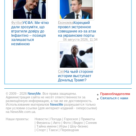
Футбол
УЄФА: Ми чітко
Економіка
Корецкий
дали зрозуміти, що
провел экстренное
втратили довіру до
совещание из-за атак
Інфантіно – позиція
на украинские порты
залишається
06 августа 2026, 11:34
незмінною
Світ
На чьей стороне
истории выступает
Дональд Трамп?
© 2009 - 2026
NewsMe
. Все права защищены.
Правообладателям
Администрация сайта не несёт ответственности за
Связаться с нами
размещённую информацию, а так же ее достоверность.
Использование материалов
NewsMe
разрешается только
при условии ссылки (для интернет-изданий - гиперссылки)
на NewsMe.com.ua.
Наши проекты:
Новости
|
Погода
|
Гороскоп
|
Приметы
|
Финансы
|
Авто
|
Фото
|
Видео
|
Сонник
|
Тайна имени
|
Игры
|
Шоу-бизнес
|
Спорт
|
Такси
|
Переводчик