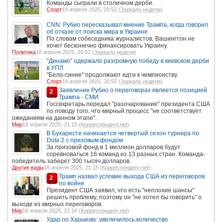
Команды сыграли в столичном дерби.
Спорт
18 апреля 2025, 20:52 (
Зеркало недели
)
CNN: Рубио пересказывал мнение Трампа, когда говорил
об отказе от поиска мира в Украине
По словам собеседника журналистов, Вашингтон не
хочет бесконечно финансировать Украину.
Политика
18 апреля 2025, 20:52 (
Зеркало недели
)
"Динамо" одержало разгромную победу в киевском дерби
в УПЛ
"Бело-синие" продолжают идти к чемпионству.
Спорт
18 апреля 2025, 20:55 (
Зеркало недели
)
Заявление Рубио о переговорах является позицией
2
Трампа - СМИ
Госсекретарь передал "разочарование" президента США
по поводу того, что мирный процесс "не соответствует
ожиданиям на данном этапе".
Мир
18 апреля 2025, 21:15 (
Корреспондент.net
)
В Бухаресте начинается четвертый сезон турнира по
Dota 2 с призовым фондом
За призовой фонд в 1 миллион долларов будут
соревноваться 16 команд из 13 разных стран. Команда-
победитель заберет 300 тысяч долларов.
Другие виды
18 апреля 2025, 21:15 (
Корреспондент.net
)
Трамп назвал условие выхода США из переговоров
2
по войне
Президент США заявил, что есть "неплохие шансы"
решить проблему, поэтому он "не хотел бы говорить" о
выходе из мирных переговоров.
Мир
18 апреля 2025, 21:16 (
Корреспондент.net
)
Удар по Харькову: увеличилось количество