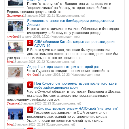
Пекин "отвернулся" от Вашингтона из-за пошлин и
"переключился" на Москву, которая после бойкота
Европы снизила цену на свой газ.
Экономика
18 апреля 2025, 22:21 (
Корреспондент.net
)
Ярмоленко становится бомбардиром-рекордсменом
Динамо
Игрок атаки отличился в матче с Оболонью и благодаря
очередному забитому голу установил рекорд.
Футбол
18 апреля 2025, 22:22 (
Корреспондент.net
)
США обвинили Китай в сокрытии происхождения
2
COVID-19
В Белом доме считают, что если бы существовали
доказательства естественного происхождения, они бы
уже давно появились, но этого не произошло.
Мир
18 апреля 2025, 22:22 (
Корреспондент.net
)
Лидер Шахтера станет отцом во второй раз
Чета Судаковых ожидает пополнение в семействе.
Футбол
18 апреля 2025, 22:23 (
Корреспондент.net
)
Под Конотопом прогремел взрыв после того, как в
2
небе зафиксировали дрон
Часть Сумской области, в частности, Кролевец и Шостка,
осталась без света; энергетики восстанавливают
поврежденную инфраструктуру.
Украина
18 апреля 2025, 22:23 (
Корреспондент.net
)
Рубио подтвердил генсеку НАТО свой "ультиматум"
2
Госсекретарь заявил, что США откажутся от
посреднических усилий по установлению мира в
Украине, если не появится четкий путь к миру.
Мир
18 апреля 2025, 22:24 (
Корреспондент.net
)