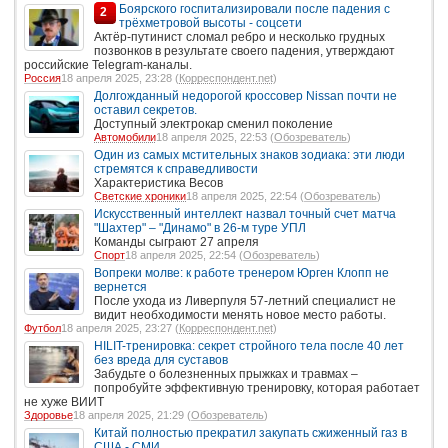
Боярского госпитализировали после падения с
2
трёхметровой высоты - соцсети
Актёр-путинист сломал ребро и несколько грудных
позвонков в результате своего падения, утверждают
российские Telegram-каналы.
Россия
18 апреля 2025, 23:28 (
Корреспондент.net
)
Долгожданный недорогой кроссовер Nissan почти не
оставил секретов.
Доступный электрокар сменил поколение
Автомобили
18 апреля 2025, 22:53 (
Обозреватель
)
Один из самых мстительных знаков зодиака: эти люди
стремятся к справедливости
Характеристика Весов
Светские хроники
18 апреля 2025, 22:54 (
Обозреватель
)
Искусственный интеллект назвал точный счет матча
"Шахтер" – "Динамо" в 26-м туре УПЛ
Команды сыграют 27 апреля
Спорт
18 апреля 2025, 22:54 (
Обозреватель
)
Вопреки молве: к работе тренером Юрген Клопп не
вернется
После ухода из Ливерпуля 57-летний специалист не
видит необходимости менять новое место работы.
Футбол
18 апреля 2025, 23:27 (
Корреспондент.net
)
HILIT-тренировка: секрет стройного тела после 40 лет
без вреда для суставов
Забудьте о болезненных прыжках и травмах –
попробуйте эффективную тренировку, которая работает
не хуже ВИИT
Здоровье
18 апреля 2025, 21:29 (
Обозреватель
)
Китай полностью прекратил закупать сжиженный газ в
США - СМИ