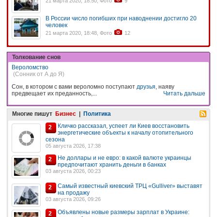
21 марта 2020, 18:50, Фото
9
В России число погибших при наводнении достигло 20
человек
21 марта 2020, 18:48, Фото
12
Толкование снов
Вероломство
(Сонник от А до Я)
Сон, в котором с вами вероломно поступают
друзья
, наяву
предвещает их преданность,...
Читать дальше
Многие пишут
Бизнес
|
Политика
Кличко рассказал, успеет ли Киев восстановить
2
энергетические объекты к началу отопительного
сезона
05 августа 2026, 17:38
Не доллары и не евро: в какой валюте украинцы
2
предпочитают хранить деньги в банках
03 августа 2026, 00:23
Самый известный киевский ТРЦ «Gulliver» выставят
2
на продажу
03 августа 2026, 09:26
Объявлены новые размеры зарплат в Украине:
2