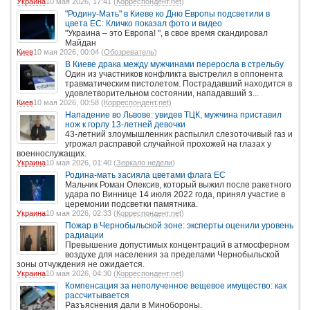
Украина
10 мая 2026, 17:41 (
Корреспондент.net
)
"Родину-Мать" в Киеве ко Дню Европы подсветили в
цвета ЕС: Кличко показал фото и видео
"Украина – это Европа! ", в свое время скандировал
Майдан
Киев
10 мая 2026, 00:04 (
Обозреватель
)
В Киеве драка между мужчинами переросла в стрельбу
Один из участников конфликта выстрелил в оппонента
травматическим пистолетом. Пострадавший находится в
удовлетворительном состоянии, нападавший з...
Киев
10 мая 2026, 00:58 (
Корреспондент.net
)
Нападение во Львове: увидев ТЦК, мужчина приставил
нож к горлу 13-летней девочки
43-летний злоумышленник распылил слезоточивый газ и
угрожал расправой случайной прохожей на глазах у
военнослужащих.
Украина
10 мая 2026, 01:40 (
Зеркало недели
)
Родина-мать засияла цветами флага ЕС
Мальчик Роман Олексив, который выжил после ракетного
удара по Виннице 14 июля 2022 года, принял участие в
церемонии подсветки памятника.
Украина
10 мая 2026, 02:33 (
Корреспондент.net
)
Пожар в Чернобыльской зоне: эксперты оценили уровень
радиации
Превышение допустимых концентраций в атмосферном
воздухе для населения за пределами Чернобыльской
зоны отчуждения не ожидается.
Украина
10 мая 2026, 04:30 (
Корреспондент.net
)
Компенсация за неполученное вещевое имущество: как
рассчитывается
Разъяснения дали в Минобороны.