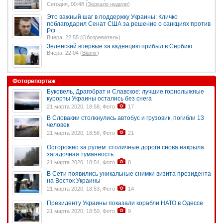
Сегодня, 00:48 (
Зеркало недели
)
Это важный шаг в поддержку Украины: Кличко
поблагодарил Сенат США за решение о санкциях против
РФ
Вчера, 22:55 (
Обозреватель
)
Зеленский впервые за каденцию прибыл в Сербию
Вчера, 22:04 (
Bigmir
)
Фоторепортаж
Буковель, Драгобрат и Славское: лучшие горнолыжные
курорты Украины остались без снега
21 марта 2020, 18:58, Фото
17
В Словакии столкнулись автобус и грузовик, погибли 13
человек
21 марта 2020, 18:56, Фото
21
Осторожно за рулем: столичные дороги снова накрыла
загадочная туманность
21 марта 2020, 18:54, Фото
8
В Сети появились уникальные снимки визита президента
на Восток Украины
21 марта 2020, 18:53, Фото
14
Президенту Украины показали корабли НАТО в Одессе
21 марта 2020, 18:50, Фото
9