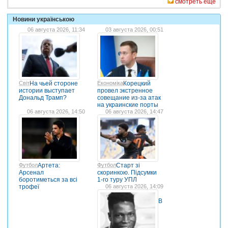
смотреть еще
Новини українською
06 августа 2026, 11:34
03 августа 2026, 00:51
Світ
На чьей стороне
Економіка
Корецкий
истории выступает
провел экстренное
Дональд Трамп?
совещание из-за атак
на украинские порты
06 августа 2026, 14:50
06 августа 2026, 14:47
Футбол
Артета:
Футбол
Старт зі
Арсенал
скоринкою. Підсумки
боротиметься за всі
1-го туру УПЛ
трофеї
06 августа 2026, 14:09
В