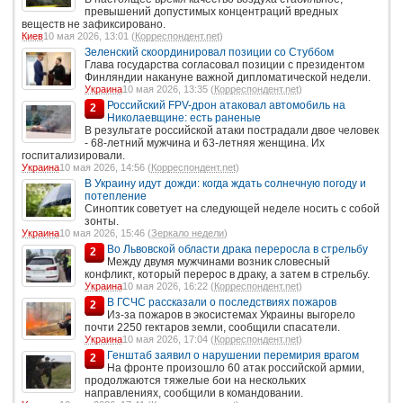
превышений допустимых концентраций вредных
веществ не зафиксировано.
Киев
10 мая 2026, 13:01 (
Корреспондент.net
)
Зеленский скоординировал позиции со Стуббом
Глава государства согласовал позиции с президентом
Финляндии накануне важной дипломатической недели.
Украина
10 мая 2026, 13:35 (
Корреспондент.net
)
Российский FPV-дрон атаковал автомобиль на
2
Николаевщине: есть раненые
В результате российской атаки пострадали двое человек
- 68-летний мужчина и 63-летняя женщина. Их
госпитализировали.
Украина
10 мая 2026, 14:56 (
Корреспондент.net
)
В Украину идут дожди: когда ждать солнечную погоду и
потепление
Синоптик советует на следующей неделе носить с собой
зонты.
Украина
10 мая 2026, 15:46 (
Зеркало недели
)
Во Львовской области драка переросла в стрельбу
2
Между двумя мужчинами возник словесный
конфликт, который перерос в драку, а затем в стрельбу.
Украина
10 мая 2026, 16:22 (
Корреспондент.net
)
В ГСЧС рассказали о последствиях пожаров
2
Из-за пожаров в экосистемах Украины выгорело
почти 2250 гектаров земли, сообщили спасатели.
Украина
10 мая 2026, 17:04 (
Корреспондент.net
)
Генштаб заявил о нарушении перемирия врагом
2
На фронте произошло 60 атак российской армии,
продолжаются тяжелые бои на нескольких
направлениях, сообщили в командовании.