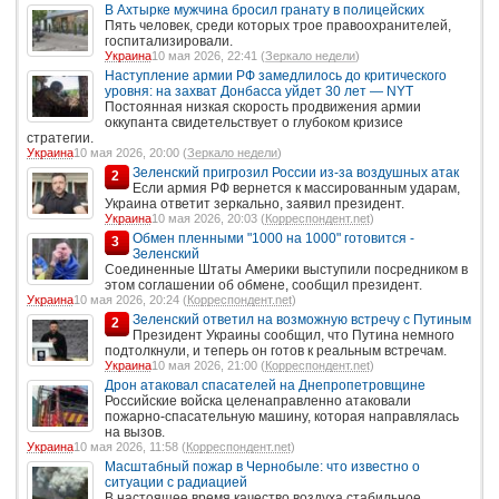
В Ахтырке мужчина бросил гранату в полицейских
Пять человек, среди которых трое правоохранителей,
госпитализировали.
Украина
10 мая 2026, 22:41 (
Зеркало недели
)
Наступление армии РФ замедлилось до критического
уровня: на захват Донбасса уйдет 30 лет — NYT
Постоянная низкая скорость продвижения армии
оккупанта свидетельствует о глубоком кризисе
стратегии.
Украина
10 мая 2026, 20:00 (
Зеркало недели
)
Зеленский пригрозил России из-за воздушных атак
2
Если армия РФ вернется к массированным ударам,
Украина ответит зеркально, заявил президент.
Украина
10 мая 2026, 20:03 (
Корреспондент.net
)
Обмен пленными "1000 на 1000" готовится -
3
Зеленский
Соединенные Штаты Америки выступили посредником в
этом соглашении об обмене, сообщил президент.
Украина
10 мая 2026, 20:24 (
Корреспондент.net
)
Зеленский ответил на возможную встречу с Путиным
2
Президент Украины сообщил, что Путина немного
подтолкнули, и теперь он готов к реальным встречам.
Украина
10 мая 2026, 21:00 (
Корреспондент.net
)
Дрон атаковал спасателей на Днепропетровщине
Российские войска целенаправленно атаковали
пожарно-спасательную машину, которая направлялась
на вызов.
Украина
10 мая 2026, 11:58 (
Корреспондент.net
)
Масштабный пожар в Чернобыле: что известно о
ситуации с радиацией
В настоящее время качество воздуха стабильное,