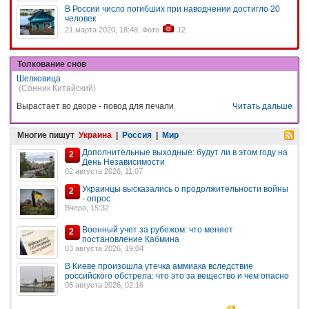
В России число погибших при наводнении достигло 20
человек
21 марта 2020, 18:48, Фото
12
Толкование снов
Шелковица
(Сонник Китайский)
Вырастает во дворе - повод для печали
Читать дальше
Многие пишут
Украина
|
Россия
|
Мир
Дополнительные выходные: будут ли в этом году на
2
День Независимости
02 августа 2026, 11:07
Украинцы высказались о продолжительности войны
2
- опрос
Вчера, 15:32
Военный учет за рубежом: что меняет
2
постановление Кабмина
03 августа 2026, 19:04
В Киеве произошла утечка аммиака вследствие
российского обстрела: что это за вещество и чем опасно
05 августа 2026, 02:16