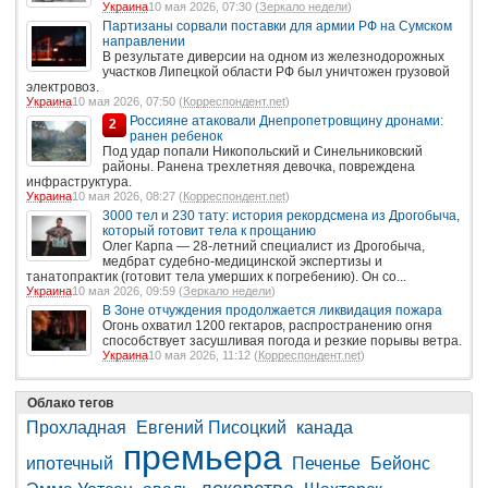
Украина
10 мая 2026, 07:30 (
Зеркало недели
)
Партизаны сорвали поставки для армии РФ на Сумском
направлении
В результате диверсии на одном из железнодорожных
участков Липецкой области РФ был уничтожен грузовой
электровоз.
Украина
10 мая 2026, 07:50 (
Корреспондент.net
)
Россияне атаковали Днепропетровщину дронами:
2
ранен ребенок
Под удар попали Никопольский и Синельниковский
районы. Ранена трехлетняя девочка, повреждена
инфраструктура.
Украина
10 мая 2026, 08:27 (
Корреспондент.net
)
3000 тел и 230 тату: история рекордсмена из Дрогобыча,
который готовит тела к прощанию
Олег Карпа — 28-летний специалист из Дрогобыча,
медбрат судебно-медицинской экспертизы и
танатопрактик (готовит тела умерших к погребению). Он со...
Украина
10 мая 2026, 09:59 (
Зеркало недели
)
В Зоне отчуждения продолжается ликвидация пожара
Огонь охватил 1200 гектаров, распространению огня
способствует засушливая погода и резкие порывы ветра.
Украина
10 мая 2026, 11:12 (
Корреспондент.net
)
Облако тегов
Прохладная
Евгений Писоцкий
канада
премьера
ипотечный
Печенье
Бейонс