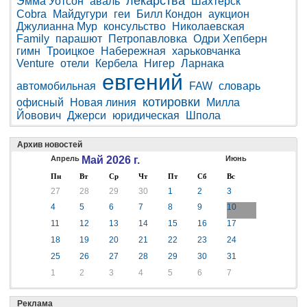
лекарства
Эмма Уотсон
аваль
Шахтерск
Cobra
Майдугури
геи
Билл Кондон
аукцион
Джулианна Мур
консульство
Николаевская
Family
парашют
Петропавловка
Одри Хепберн
гимн
Троицкое
Набережная
харьковчанка
Venture
отели
Кербела
Нигер
Ларнака
евгений
автомобильная
FAW
словарь
котировки
офисный
Новая линия
Милла
Йовович
Джерси
юридическая
Шпола
Архив новостей
Апрель
Май 2026 г.
Июнь
Пн
Вт
Ср
Чт
Пт
Сб
Вс
27
28
29
30
1
2
3
4
5
6
7
8
9
10
11
12
13
14
15
16
17
18
19
20
21
22
23
24
25
26
27
28
29
30
31
1
2
3
4
5
6
7
Реклама