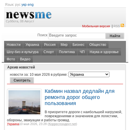
Язык:
рус
укр
eng
Суббота, 08 Август
|
Мобильная версия
RSS
Поиск
Новости
Украина
Россия
Мир
Бизнес
Общество
Шоу-биз и культура
Спорт
Политика
ЧП
Наука и здоровье
Фото
Видео
Архив новостей
новости за:
10 мая 2026
в рубрике:
Кабмин назвал дедлайн для
ремонта дорог общего
пользования
В приоритете дороги с наибольшей нагрузкой,
повреждениями и значением для логистики,
обороны, эвакуации и работы громад.
Украина
10 мая 2026, 23:28 (
Корреспондент.net
)