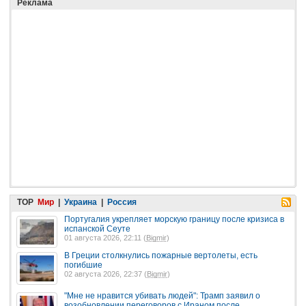
Реклама
TOP
Мир
|
Украина
|
Россия
Португалия укрепляет морскую границу после кризиса в
испанской Сеуте
01 августа 2026, 22:11 (
Bigmir
)
В Греции столкнулись пожарные вертолеты, есть
погибшие
02 августа 2026, 22:37 (
Bigmir
)
"Мне не нравится убивать людей": Трамп заявил о
возобновлении переговоров с Ираном после