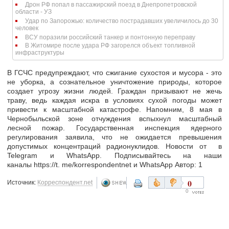
Дрон РФ попал в пассажирский поезд в Днепропетровской
области - УЗ
Удар по Запорожью: количество пострадавших увеличилось до 30
человек
ВСУ поразили российский танкер и понтонную переправу
В Житомире после удара РФ загорелся объект топливной
инфраструктуры
В ГСЧС предупреждают, что сжигание сухостоя и мусора - это
не уборка, а сознательное уничтожение природы, которое
создает угрозу жизни людей. Граждан призывают не жечь
траву, ведь каждая искра в условиях сухой погоды может
привести к масштабной катастрофе. Напомним, 8 мая в
Чернобыльской зоне отчуждения вспыхнул масштабный
лесной пожар. Государственная инспекция ядерного
регулирования заявила, что не ожидается превышения
допустимых концентраций радионуклидов. Новости от в
Telegram и WhatsApp. Подписывайтесь на наши
каналы https://t. me/korrespondentnet и WhatsApp Автор: 1
0
Источник:
Корреспондент.net
0