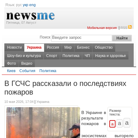
Язык:
рус
укр
eng
Пятница, 07 Август
|
Мобильная версия
RSS
Поиск
Новости
Украина
Россия
Мир
Бизнес
Общество
Шоу-биз и культура
Спорт
Политика
ЧП
Наука и здоровье
Фото
Видео
Киев
События
Политика
В ГСЧС рассказали о последствиях
пожаров
|
10 мая 2026, 17:04
Украина
Размер
В Украине в
текста:
результате
пожаров в
экосистемах выгорело