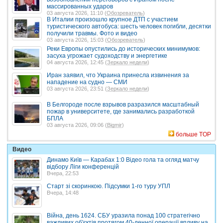
массированных ударов
03 августа 2026, 11:10 (
Обозреватель
)
В Италии произошло крупное ДТП с участием
туристического автобуса: шесть человек погибли, десятки
получили травмы. Фото и видео
03 августа 2026, 15:03 (
Обозреватель
)
Реки Европы опустились до исторических минимумов:
засуха угрожает судоходству и энергетике
04 августа 2026, 12:45 (
Зеркало недели
)
Иран заявил, что Украина принесла извинения за
нападение на судно — СМИ
03 августа 2026, 23:51 (
Зеркало недели
)
В Белгороде после взрывов разразился масштабный
пожар в университете, где занимались разработкой
БПЛА
03 августа 2026, 09:06 (
Bigmir
)
больше TOP
Видео
Динамо Київ — Карабах 1:0 Відео гола та огляд матчу
відбору Ліги конференцій
Вчера, 22:53
Старт зі скоринкою. Підсумки 1-го туру УПЛ
Вчера, 14:48
Війна, день 1624. СБУ уразила понад 100 стратегічно
важливих об'єктів протягом 40-денної операції впливу на