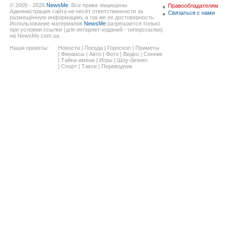
© 2009 - 2026
NewsMe
. Все права защищены.
Правообладателям
Администрация сайта не несёт ответственности за
Связаться с нами
размещённую информацию, а так же ее достоверность.
Использование материалов
NewsMe
разрешается только
при условии ссылки (для интернет-изданий - гиперссылки)
на NewsMe.com.ua.
Наши проекты:
Новости
|
Погода
|
Гороскоп
|
Приметы
|
Финансы
|
Авто
|
Фото
|
Видео
|
Сонник
|
Тайна имени
|
Игры
|
Шоу-бизнес
|
Спорт
|
Такси
|
Переводчик