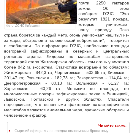
почти 2250 гектаров
земли. Об этом
сообщает ГСЧС. "Это
результат 1821 пожара,
которые уничтожают
Фото: ДСНС Київщини
нашу природу. Пока
страна борется за каждый метр, огонь уничтожает наш тыл из-
за жары, обстрелов и человеческой небрежности", - говорится
в сообщении. По информации ГСЧС, наибольшие площади
возгораний зафиксированы в северных и центральных
регионах страны. Лидером по масштабам выгоревших
территорий стала Житомирская область - там огонь уничтожил
более 842 га экосистем. Статистика возгораний по областям:
Житомирская - 842,3 га; Черниговская - 503,65 га; Киевская -
201,47 га; Ровненская - 182,73 га; Закарпатская - 114,04 га;
Днепропетровская - 80,13 га; Волынская - 61,27 га;
Харьковская - 60,26 га. Меньшие по площади, но
многочисленные пожары зафиксированы также в Винницкой,
Львовской, Полтавской и других областях. Спасатели
подчеркивают, что основными факторами катастрофических
масштабов являются аномальная жара, вражеские обстрелы и
человеческий фактор.
Читайте также:
Сырский официально передал полномочия Драпатому