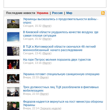
Последние новости
Украина
|
Россия
|
Мир
Украинцы высказались о продолжительности войны -
опрос
Сегодня, 15:32 (
Bigmir
)
В Киевской области ухудшилось качество воздуха: где
самая плохая ситуация
Сегодня, 15:32 (
Bigmir
)
В ТЦК в Житомирской области скончался 46-летний
военнообязанный: начато расследование
Сегодня, 13:41 (
Bigmir
)
На горе Петрос молния поразила двух туристов
Сегодня, 13:16 (
Bigmir
)
Украина готовит специальную санкционную операцию
Вчера, 22:33 (
Bigmir
)
Трех должностных лиц ТЦК разоблачили в фиктивных
мобилизациях
Вчера, 22:33 (
Bigmir
)
Федоров надеется вернуться на пост министра обороны
Украины
Вчера, 22:14 (
Зеркало недели
)