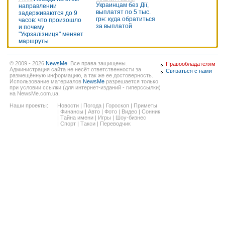
Украинцам без Дії,
направлении
выплатят по 5 тыс.
задерживаются до 9
грн: куда обратиться
часов: что произошло
за выплатой
и почему
"Укрзалізниця" меняет
маршруты
© 2009 - 2026
NewsMe
. Все права защищены.
Правообладателям
Администрация сайта не несёт ответственности за
Связаться с нами
размещённую информацию, а так же ее достоверность.
Использование материалов
NewsMe
разрешается только
при условии ссылки (для интернет-изданий - гиперссылки)
на NewsMe.com.ua.
Наши проекты:
Новости
|
Погода
|
Гороскоп
|
Приметы
|
Финансы
|
Авто
|
Фото
|
Видео
|
Сонник
|
Тайна имени
|
Игры
|
Шоу-бизнес
|
Спорт
|
Такси
|
Переводчик