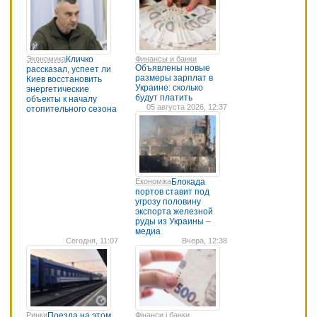
Экономика
Кличко
Финансы и банки
Объявлены новые
рассказал, успеет ли
размеры зарплат в
Киев восстановить
Украине: сколько
энергетические
будут платить
объекты к началу
05 августа 2026, 12:37
отопительного сезона
Економіка
Блокада
портов ставит под
угрозу половину
экспорта железной
руды из Украины –
медиа
Сегодня, 11:07
Вчера, 12:38
Ринки
Поезда на этом
Фінанси і банки