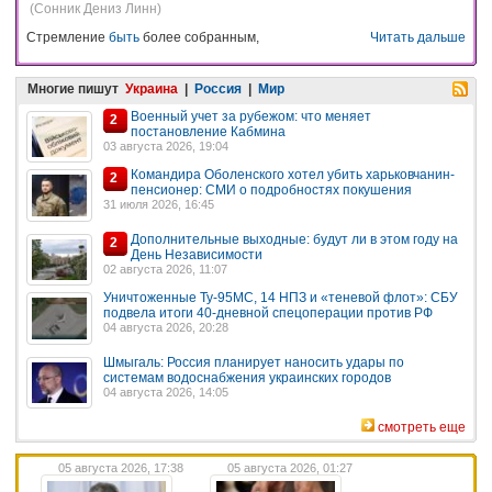
(Сонник Дениз Линн)
Стремление
быть
более собранным,
Читать дальше
Многие пишут
Украина
|
Россия
|
Мир
Военный учет за рубежом: что меняет
2
постановление Кабмина
03 августа 2026, 19:04
Командира Оболенского хотел убить харьковчанин-
2
пенсионер: СМИ о подробностях покушения
31 июля 2026, 16:45
Дополнительные выходные: будут ли в этом году на
2
День Независимости
02 августа 2026, 11:07
Уничтоженные Ту-95МС, 14 НПЗ и «теневой флот»: СБУ
подвела итоги 40-дневной спецоперации против РФ
04 августа 2026, 20:28
Шмыгаль: Россия планирует наносить удары по
системам водоснабжения украинских городов
04 августа 2026, 14:05
смотреть еще
05 августа 2026, 17:38
05 августа 2026, 01:27