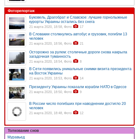
Фоторепортаж
Буковель, Драгобрат и Славское: лучшие горнолыжные
курорты Украины остались без снега
21 марта 2020, 18:58, Фото
17
В Словакии столкнулись автобус и грузовик, погибли 13
человек
21 марта 2020, 18:56, Фото
21
Осторожно за рулем: столичные дороги снова накрыла
загадочная туманность
21 марта 2020, 18:54, Фото
8
В Сети появились уникальные снимки визита президента
на Восток Украины
21 марта 2020, 18:53, Фото
14
Президенту Украины показали корабли НАТО в Одессе
21 марта 2020, 18:50, Фото
9
В России число погибших при наводнении достигло 20
человек
21 марта 2020, 18:48, Фото
12
Толкование снов
Муравьед