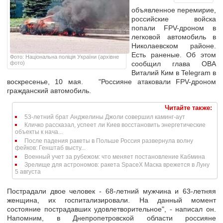
объявленное перемирие,
российские войска
попали FPV-дроном в
легковой автомобиль в
Николаевском районе.
Есть раненые. Об этом
Фото: Національна поліція України (архівне
фото)
сообщил глава ОВА
Виталий Ким в Telegram в
воскресенье, 10 мая. "Россияне атаковали FPV-дроном
гражданский автомобиль.
Читайте также:
53-летний брат Анджелины Джоли совершил каминг-аут
Кличко рассказал, успеет ли Киев восстановить энергетические
объекты к нача...
После падения ракеты в Польше Россия развернула волну
фейков: Генштаб высту...
Военный учет за рубежом: что меняет постановление Кабмина
Зрелище для астрономов: ракета SpaceX Маска врежется в Луну
5 августа
Пострадали двое человек - 68-летний мужчина и 63-летняя
женщина, их госпитализировали. На данный момент
состояние пострадавших удовлетворительное", - написал он.
Напомним, в Днепропетровской области россияне