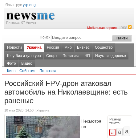
Язык:
рус
укр
eng
Пятница, 07 Август
|
Мобильная версия
RSS
Поиск
Новости
Украина
Россия
Мир
Бизнес
Общество
Шоу-биз и культура
Спорт
Политика
ЧП
Наука и здоровье
Фото
Видео
Киев
События
Политика
Российский FPV-дрон атаковал
автомобиль на Николаевщине: есть
раненые
|
10 мая 2026, 14:56
Украина
Размер
Несмотря
текста:
на