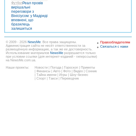
Футбол
Реал провів
вирішальні
переговори з
Вінісіусом: у Мадриді
впевнені, що
бразилець
залишиться
© 2009 - 2026
NewsMe
. Все права защищены.
Правообладателям
Администрация сайта не несёт ответственности за
Связаться с нами
размещённую информацию, а так же ее достоверность.
Использование материалов
NewsMe
разрешается только
при условии ссылки (для интернет-изданий - гиперссылки)
на NewsMe.com.ua.
Наши проекты:
Новости
|
Погода
|
Гороскоп
|
Приметы
|
Финансы
|
Авто
|
Фото
|
Видео
|
Сонник
|
Тайна имени
|
Игры
|
Шоу-бизнес
|
Спорт
|
Такси
|
Переводчик