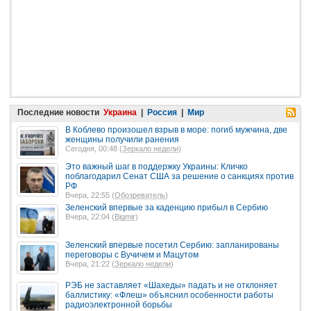
Последние новости
Украина
|
Россия
|
Мир
В Коблево произошел взрыв в море: погиб мужчина, две
женщины получили ранения
Сегодня, 00:48 (
Зеркало недели
)
Это важный шаг в поддержку Украины: Кличко
поблагодарил Сенат США за решение о санкциях против
РФ
Вчера, 22:55 (
Обозреватель
)
Зеленский впервые за каденцию прибыл в Сербию
Вчера, 22:04 (
Bigmir
)
Зеленский впервые посетил Сербию: запланированы
переговоры с Вучичем и Мацутом
Вчера, 21:22 (
Зеркало недели
)
РЭБ не заставляет «Шахеды» падать и не отклоняет
баллистику: «Флеш» объяснил особенности работы
радиоэлектронной борьбы