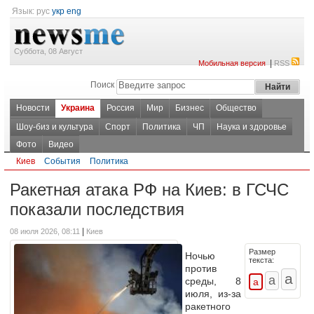
Язык:
рус
укр
eng
Суббота, 08 Август
|
Мобильная версия
RSS
Поиск
Новости
Украина
Россия
Мир
Бизнес
Общество
Шоу-биз и культура
Спорт
Политика
ЧП
Наука и здоровье
Фото
Видео
Киев
События
Политика
Ракетная атака РФ на Киев: в ГСЧС
показали последствия
|
08 июля 2026, 08:11
Киев
Размер
Ночью
текста:
против
среды, 8
июля, из-за
ракетного