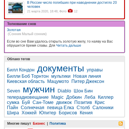
В России число погибших при наводнении достигло 20
человек
21 марта 2020, 18:48, Фото
12
Толкование снов
Золотая
(Сонник Малый сонник)
Если во сне Вам удалось открыть золотую жилу, то наяву на Вас
обрушится бремя славы. Для
Читать дальше
Облако тегов
документы
Билл Кондон
управы
Билли Боб Торнтон
мультики
Новая линия
Киевская область
Мацумото
Питер Джексон
мужчин
Seven
Diablo
Шон Бин
телерадиовещание
Magic
Добкин
Леба
Киллер
сумка
Буй
Сан-Томе
движок
Позитив
Крис
Пайн
Солнечная
певица Елка
Столб
Салоники
Шира
Хоккей
Юпитер
Борисов
Кения
Многие пишут
Бизнес
|
Политика