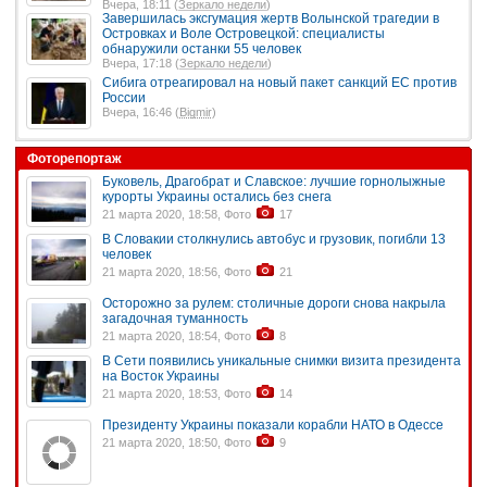
Вчера, 18:11 (
Зеркало недели
)
Завершилась эксгумация жертв Волынской трагедии в
Островках и Воле Островецкой: специалисты
обнаружили останки 55 человек
Вчера, 17:18 (
Зеркало недели
)
Сибига отреагировал на новый пакет санкций ЕС против
России
Вчера, 16:46 (
Bigmir
)
Фоторепортаж
Буковель, Драгобрат и Славское: лучшие горнолыжные
курорты Украины остались без снега
21 марта 2020, 18:58, Фото
17
В Словакии столкнулись автобус и грузовик, погибли 13
человек
21 марта 2020, 18:56, Фото
21
Осторожно за рулем: столичные дороги снова накрыла
загадочная туманность
21 марта 2020, 18:54, Фото
8
В Сети появились уникальные снимки визита президента
на Восток Украины
21 марта 2020, 18:53, Фото
14
Президенту Украины показали корабли НАТО в Одессе
21 марта 2020, 18:50, Фото
9