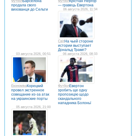
Футбол
Барселона
Футбол
Крістіан Нергор
продала свого
— гравець Евертона
вихованця до Сельти
06 августа 2026, 11:34
Світ
На чьей стороне
истории выступает
Дональд Трамп?
03 августа 2026, 00:51
06 августа 2026, 08:33
Економіка
Корецкий
Футбол
Евертон
провел экстренное
зробить ще одну
совещание из-за атак
пропозицію щодо
на украинские порты
скандального
нападника Болоньї
05 августа 2026, 21:00