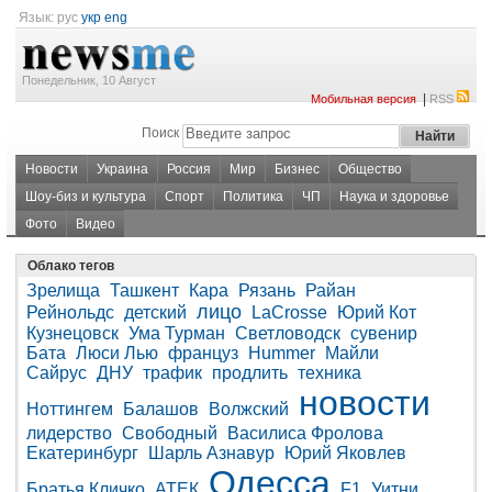
Язык:
рус
укр
eng
Понедельник, 10 Август
|
Мобильная версия
RSS
Поиск
Новости
Украина
Россия
Мир
Бизнес
Общество
Шоу-биз и культура
Спорт
Политика
ЧП
Наука и здоровье
Фото
Видео
Облако тегов
Зрелища
Ташкент
Кара
Рязань
Райан
лицо
Рейнольдс
детский
LaCrosse
Юрий Кот
Кузнецовск
Ума Турман
Светловодск
сувенир
Бата
Люси Лью
француз
Hummer
Майли
Сайрус
ДНУ
трафик
продлить
техника
новости
Ноттингем
Балашов
Волжский
лидерство
Свободный
Василиса Фролова
Екатеринбург
Шарль Азнавур
Юрий Яковлев
Одесса
Братья Кличко
АТЕК
F1
Уитни