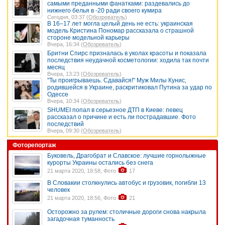
самыми преданными фанатками: раздевались до
нижнего белья в -20 ради своего кумира
Сегодня, 03:37 (
Обозреватель
)
В 16–17 лет могла целый день не есть: украинская
модель Кристина Пономар рассказала о страшной
стороне модельной карьеры
Вчера, 16:34 (
Обозреватель
)
Бритни Спирс призналась в уколах красоты и показала
последствия неудачной косметологии: ходила так почти
месяц
Вчера, 13:23 (
Обозреватель
)
"Ты проигрываешь. Сдавайся!" Муж Милы Кунис,
родившейся в Украине, раскритиковал Путина за удар по
Одессе
Вчера, 10:34 (
Обозреватель
)
SHUMEI попал в серьезное ДТП в Киеве: певец
рассказал о причине и есть ли пострадавшие. Фото
последствий
Вчера, 09:30 (
Обозреватель
)
Фоторепортаж
Буковель, Драгобрат и Славское: лучшие горнолыжные
курорты Украины остались без снега
21 марта 2020, 18:58, Фото
17
В Словакии столкнулись автобус и грузовик, погибли 13
человек
21 марта 2020, 18:56, Фото
21
Осторожно за рулем: столичные дороги снова накрыла
загадочная туманность