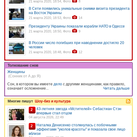
21 марта 2020, 18:54, Фото
8
В Сети появились уникальные снимки визита президента
на Восток Украины
21 марта 2020, 18:53, Фото
14
Президенту Украины показали корабли НАТО в Одессе
21 марта 2020, 18:50, Фото
9
В России число погибших при наводнении достигло 20
человек
21 марта 2020, 18:48, Фото
12
Толкование снов
Женщины
(Сонник от А до Я)
Сон, в котором вы имеете
дело
с другими женщинами, как правило,
означает осложнение...
Читать дальше
Многие пишут
Шоу-биз и культура
43-летняя звезда «Мстителей» Себастиан Стэн
2
впервые стал отцом
04 августа 2026, 22:49
Наталка Денисенко столкнулась с побочными
2
эффектами "уколов красоты" и показала свое лицо
вблизи