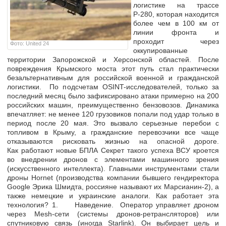
логистике на трассе
Р-280, которая находится
более чем в 100 км от
линии фронта и
проходит через
Фото: United 24
оккупированные
территории Запорожской и Херсонской областей. После
повреждения Крымского моста этот путь стал практически
безальтернативным для российской военной и гражданской
логистики. По подсчетам OSINT-исследователей, только за
последний месяц было зафиксировано атаки примерно на 200
российских машин, преимущественно бензовозов. Динамика
впечатляет: не менее 120 грузовиков попали под удар только в
период после 20 мая. Это вызвало серьезные перебои с
топливом в Крыму, а гражданские перевозчики все чаще
отказываются рисковать жизнью на опасной дороге.
Как работают новые БПЛА Секрет такого успеха ВСУ кроется
во внедрении дронов с элементами машинного зрения
(искусственного интеллекта). Главными инструментами стали
дроны Hornet (производства компании бывшего гендиректора
Google Эрика Шмидта, россияне называют их Марсианин-2), а
также немецкие и украинские аналоги. Как работает эта
технология? 1. Наведение. Оператор управляет дроном
через Mesh-сети (системы дронов-ретрансляторов) или
спутниковую связь (иногда Starlink). Он выбирает цель и