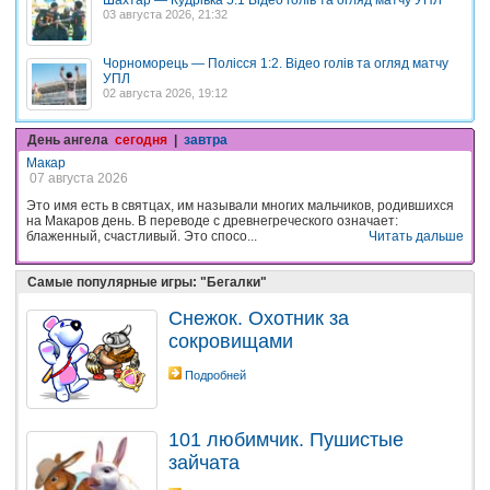
03 августа 2026, 21:32
Чорноморець — Полісся 1:2. Відео голів та огляд матчу
УПЛ
02 августа 2026, 19:12
День ангела
сегодня
|
завтра
Макар
07 августа 2026
Это имя есть в святцах, им называли многих мальчиков, родившихся
на Макаров день. В переводе с древнегреческого означает:
блаженный, счастливый. Это спосо...
Читать дальше
Самые популярные игры: "Бегалки"
Снежок. Охотник за
сокровищами
Подробней
101 любимчик. Пушистые
зайчата