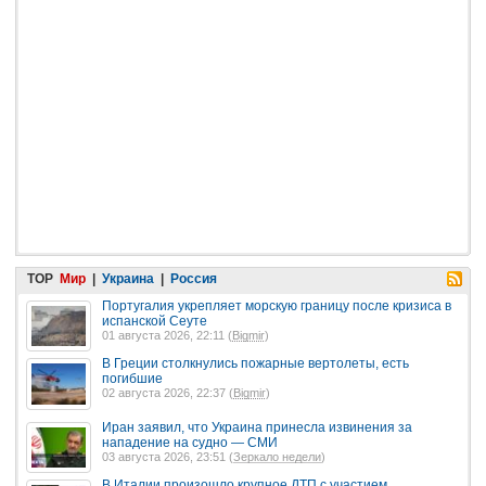
TOP
Мир
|
Украина
|
Россия
Португалия укрепляет морскую границу после кризиса в
испанской Сеуте
01 августа 2026, 22:11 (
Bigmir
)
В Греции столкнулись пожарные вертолеты, есть
погибшие
02 августа 2026, 22:37 (
Bigmir
)
Иран заявил, что Украина принесла извинения за
нападение на судно — СМИ
03 августа 2026, 23:51 (
Зеркало недели
)
В Италии произошло крупное ДТП с участием