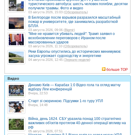
туристического автобуса: шесть человек погибли, десятки
получили травмы. Фото и видео
03 августа 2026, 15:03 (
Обозреватель
)
В Белгороде после взрывов разразился масштабный
пожар в университете, где занимались разработкой
БПЛА
03 августа 2026, 09:06 (
Bigmir
)
"Мне не нравится убивать людей": Трамп заявил о
возобновлении переговоров с Ираном после
массированных ударов
03 августа 2026, 11:10 (
Обозреватель
)
Реки Европы опустились до исторических минимумов:
засуха угрожает судоходству и энергетике
04 августа 2026, 12:45 (
Зеркало недели
)
больше TOP
Видео
Динамо Київ — Карабах 1:0 Відео гола та огляд матчу
відбору Ліги конференцій
Вчера, 22:53
Старт зі скоринкою. Підсумки 1-го туру УПЛ
Вчера, 14:48
Війна, день 1624. СБУ уразила понад 100 стратегічно
важливих об'єктів протягом 40-денної операції впливу на
рф
05 августа 2026, 07:51
Шахтар — Кудрівка 5:1 Відео голів та огляд матчу УПЛ