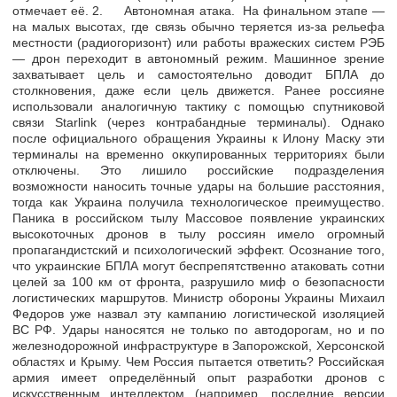
отмечает её. 2. Автономная атака. На финальном этапе —
на малых высотах, где связь обычно теряется из-за рельефа
местности (радиогоризонт) или работы вражеских систем РЭБ
— дрон переходит в автономный режим. Машинное зрение
захватывает цель и самостоятельно доводит БПЛА до
столкновения, даже если цель движется. Ранее россияне
использовали аналогичную тактику с помощью спутниковой
связи Starlink (через контрабандные терминалы). Однако
после официального обращения Украины к Илону Маску эти
терминалы на временно оккупированных территориях были
отключены. Это лишило российские подразделения
возможности наносить точные удары на большие расстояния,
тогда как Украина получила технологическое преимущество.
Паника в российском тылу Массовое появление украинских
высокоточных дронов в тылу россиян имело огромный
пропагандистский и психологический эффект. Осознание того,
что украинские БПЛА могут беспрепятственно атаковать сотни
целей за 100 км от фронта, разрушило миф о безопасности
логистических маршрутов. Министр обороны Украины Михаил
Федоров уже назвал эту кампанию логистической изоляцией
ВС РФ. Удары наносятся не только по автодорогам, но и по
железнодорожной инфраструктуре в Запорожской, Херсонской
областях и Крыму. Чем Россия пытается ответить? Российская
армия имеет определённый опыт разработки дронов с
искусственным интеллектом (например, последние версии