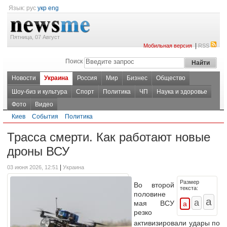
Язык:
рус
укр
eng
Пятница, 07 Август
|
Мобильная версия
RSS
Поиск
Новости
Украина
Россия
Мир
Бизнес
Общество
Шоу-биз и культура
Спорт
Политика
ЧП
Наука и здоровье
Фото
Видео
Киев
События
Политика
Трасса смерти. Как работают новые
дроны ВСУ
|
03 июня 2026, 12:51
Украина
Размер
Во второй
текста:
половине
мая ВСУ
резко
активизировали удары по