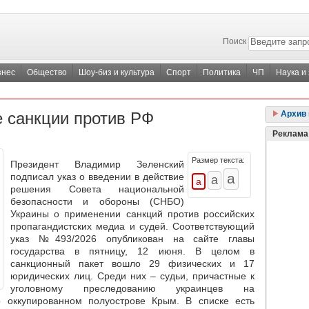
Поиск
знес
Общество
Шоу-биз и культура
Спорт
Политика
ЧП
Наука и
е санкции против РФ
Архив 
Реклама
Размер текста:
Президент Владимир Зеленский
подписал указ о введении в действие
решения Совета национальной
безопасности и обороны (СНБО)
Украины о применении санкций против российских
пропагандистских медиа и судей. Соответствующий
указ №493/2026 опубликован на сайте главы
государства в пятницу, 12 июня. В целом в
санкционный пакет вошло 29 физических и 17
юридических лиц. Среди них – судьи, причастные к
уголовному преследованию украинцев на
 оккупированном полуострове Крым. В списке есть