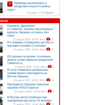
Украинцы высказались о
2
продолжительности войны -
опрос
Сегодня, 15:32 (
Bigmir
)
ортаж
Буковель, Драгобрат
и Славское: лучшие горнолыжные
курорты Украины остались без
снега
21 марта 2020, 18:58, Фото
17
В Словакии столкнулись автобус и
грузовик, погибли 13 человек
21 марта 2020, 18:56, Фото
21
Осторожно за рулем: столичные
дороги снова накрыла загадочная
туманность
21 марта 2020, 18:54, Фото
8
В Сети появились уникальные
снимки визита президента на
Восток Украины
21 марта 2020, 18:53, Фото
14
Президенту Украины показали
корабли НАТО в Одессе
21 марта 2020, 18:50, Фото
9
В России число погибших при
наводнении достигло 20 человек
21 марта 2020, 18:48, Фото
12