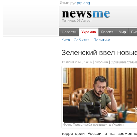
Язык:
рус
укр
eng
Пятница, 07 Август
Новости
Украина
Россия
Мир
Би
Киев
События
Политика
Зеленский ввел новы
|
|
12 июня 2026, 14:07
Украина
Оригинал статьи
Фото: Пресслужба президента України
территории России и на временно