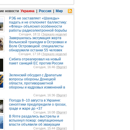
ие новости
Украина
|
Россия
|
Мир
РЭБ не заставляет «Шахеды»
падать и не отклоняет баллистику:
«Флеш» объяснил особенности
работы радиоэлектронной борьбы
Сегодня, 18:11 (
Зеркало недели
)
Завершилась эксгумация жертв
Волынской трагедии в Островках и
Воле Островецкой: специалисты
обнаружили останки 55 человек
Сегодня, 17:18 (
Зеркало недели
)
Сибига отреагировал на новый
пакет санкций ЕС против России
Сегодня, 16:46 (
Bigmir
)
Зеленский обсудил с Драпатым
вопросы обороны Донецкой
области, противоракетной
обороны и кадровых изменений в
Сегодня, 16:36 (
Bigmir
)
Погода 8–10 августа в Украине:
синоптики предупредили о грозах,
граде и жаре до +37
Сегодня, 16:08 (
Bigmir
)
В Ялте раздались выстрелы и
вспыхнул пожар: оккупационные
власти объявили об эвакуации
Сегодня, 15:44 (
Bigmir
)