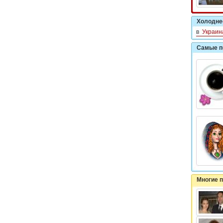
Холодне
в
Украин
Самые п
Многие 