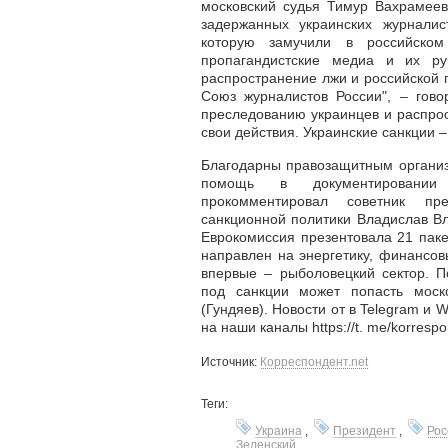
московский судья Тимур Вахрамеев
задержанных украинских журнали
которую замучили в российском
пропагандистские медиа и их ру
распространение лжи и российской пр
Союз журналистов России", – гово
преследованию украинцев и распро
свои действия. Украинские санкции 
Благодарны правозащитным органи
помощь в документировании
прокомментировал советник пр
санкционной политики Владислав В
Еврокомиссия презентовала 21 паке
направлен на энергетику, финансов
впервые – рыболовецкий сектор. По
под санкции может попасть моск
(Гундяев). Новости от в Telegram и
на наши каналы https://t. me/korresp
Источник:
Корреспондент.net
Теги:
Украина
,
Президент
,
Рос
Зеленский