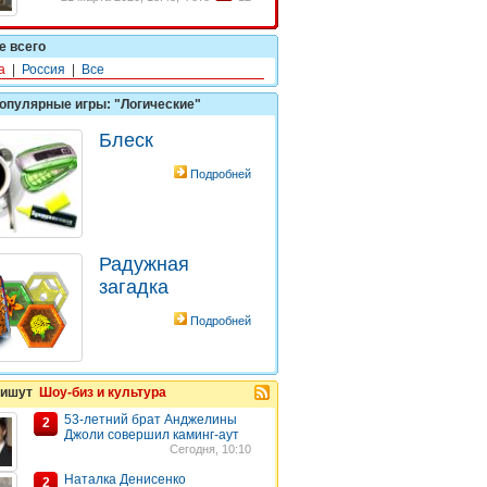
е всего
а
|
Россия
|
Все
опулярные игры: "Логические"
Блеск
Подробней
Радужная
загадка
Подробней
пишут
Шоу-биз и культура
53-летний брат Анджелины
2
Джоли совершил каминг-аут
Сегодня, 10:10
Наталка Денисенко
2