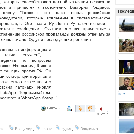
, который способствовал полной изоляции незаконно
стов и причастен к заключению Виктории Рощиной,
Последн
 плену. "Также в этот пакет вошли российские
ководители, которые вовлечены в систематическое
опаганды. Это Газета. Ру, Лента. Ру, также в списке –
рится в сообщении. "Считаем, что все причастные к
странению российской пропаганды должны отвечать за
– лишь начало, будут и последующие решения.
зациям за информацию и
 таких случаев", –
езидента по вопросам
ласюк. Напомним, 9 июня
т санкций против РФ. Он
ый сектор, крипторынок и
зже стало известно, что
овский патриарх Кирилл
 WhatsApp. Подписывайтесь
ВСУ
ondentnet и WhatsApp Автор: 1
0
0
сия
,
Владимир
,
новые
,
судья
,
Владимир