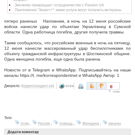
— Баффет
Зинченко прекращает сотрудничество с Passion UA
Приложение "Захист+": какие услуги могут получить ветераны
пятеро раненых Напомним, в ночь на 12 июня российские
войска нанесли удар по объектам Укрзалізниці в Сумской
области. Одна работница погибла, другая получила травмы.
Также сообщалось, что российские военные в ночь на пятницу,
12 июня нанесли массированный удар беспилотниками по
объекту гражданской инфраструктуры в Шосткинской общине.
Одна женщина погибла, еще одна была ранена.
Новости от в Telegram и WhatsApp. Подписывайтесь на наши
каналы https://t. me/korrespondentnet и WhatsApp Автор: 1
0
Джерело:
Корреспондент.net
0
Теги:
этом
,
Россия
,
помощь
,
Женщина
,
каналы
Додати коментар