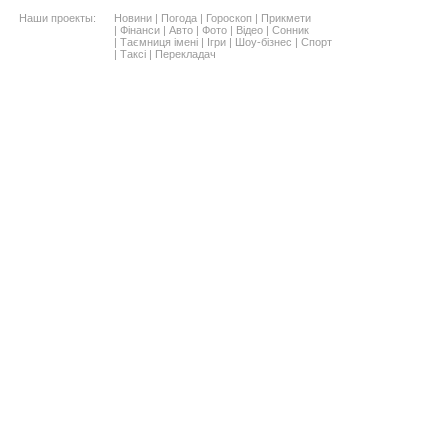
Наши проекты:
Новини
|
Погода
|
Гороскоп
|
Прикмети
|
Фінанси
|
Авто
|
Фото
|
Відео
|
Сонник
|
Таємниця імені
|
Ігри
|
Шоу-бізнес
|
Спорт
|
Таксі
|
Перекладач