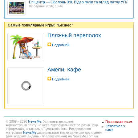
Епіцентр — Оболонь 3:0. Відео голів та огляд матчу УПЛ
02 серпня 2026, 18:46
Самые популярные игры: "Бизнес"
Пляжный переполох
Подробней
Амели. Кафе
Подробней
© 2009 - 2026
NewsMe
. Усі права захищені.
Правовласникам
Адміністрація сайту не несе відповідальності за розміщену
Зв'язатися з
інформацію, а так само її достовірність. Використання
нами
матеріалів
NewsMe
дозволяється тільки за умови посилання
(для інтернет-видань - гіперпосилання) на NewsMe.com.ua.