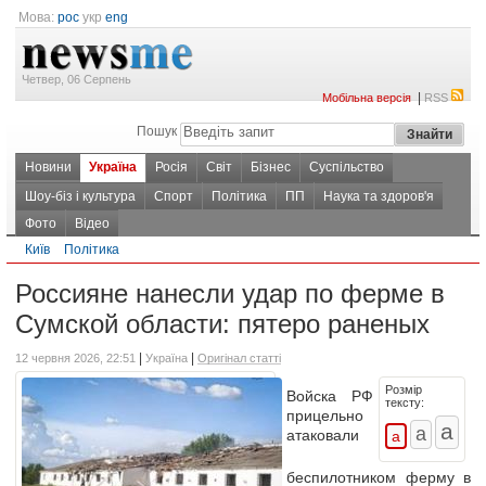
Мова:
рос
укр
eng
Четвер, 06 Серпень
|
Мобільна версія
RSS
Пошук
Новини
Україна
Росія
Світ
Бізнес
Суспільство
Шоу-біз і культура
Спорт
Політика
ПП
Наука та здоров'я
Фото
Відео
Київ
Політика
Россияне нанесли удар по ферме в
Сумской области: пятеро раненых
|
|
12 червня 2026, 22:51
Україна
Оригінал статті
Розмір
Войска РФ
тексту:
прицельно
атаковали
беспилотником ферму в