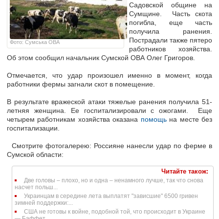
Садовской общине на
Сумщине. Часть скота
погибла, еще часть
получила ранения.
Пострадали также пятеро
Фото: Сумська ОВА
работников хозяйства.
Об этом сообщил начальник Сумской ОВА Олег Григоров.
Отмечается, что удар произошел именно в момент, когда
работники фермы загнали скот в помещение.
В результате вражеской атаки тяжелые ранения получила 51-
летняя женщина. Ее госпитализировали с ожогами. Еще
четырем работникам хозяйства оказана
помощь
на месте без
госпитализации.
Cмотрите фотогалерею: Россияне нанесли удар по ферме в
Сумской области:
Читайте також:
Две головы – плохо, но и одна – ненамного лучше, так что снова
насчет польш...
Украинцам в середине лета выплатят "зависшие" 6500 гривен
зимней поддержки:...
США не готовы к войне, подобной той, что происходит в Украине