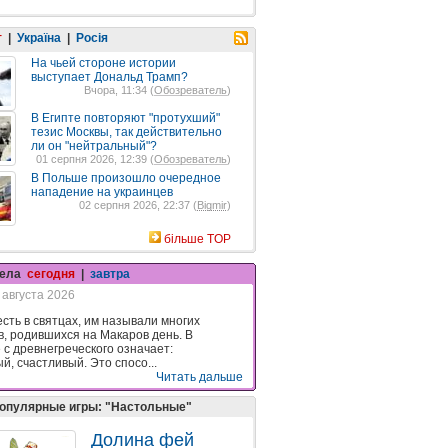
т
|
Україна
|
Росія
На чьей стороне истории
выступает Дональд Трамп?
Вчора, 11:34 (
Обозреватель
)
В Египте повторяют "протухший"
тезис Москвы, так действительно
ли он "нейтральный"?
01 серпня 2026, 12:39 (
Обозреватель
)
В Польше произошло очередное
нападение на украинцев
02 серпня 2026, 22:37 (
Bigmir
)
більше TOP
гела
сегодня
|
завтра
 августа 2026
есть в святцах, им называли многих
в, родившихся на Макаров день. В
 с древнегреческого означает:
й, счастливый. Это спосо...
Читать дальше
опулярные игры: "Настольные"
Долина фей