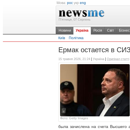
Мова:
рос
укр
eng
П'ятниця, 07 Серпень
Новини
Україна
Росія
Світ
Бізнес
Київ
Політика
Ермак остается в СИЗ
|
|
15 травня 2026, 21:24
Україна
Оригінал статті
Фото: Getty Images
была зачислена на счета Высшего 