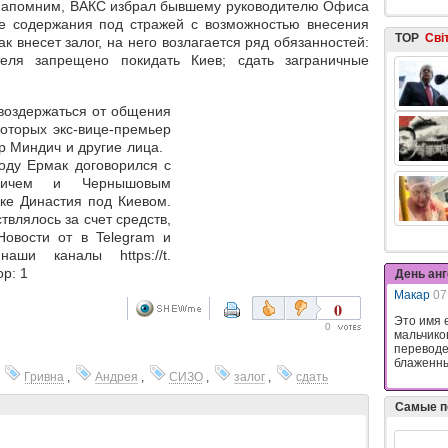
Напомним, ВАКС избрал бывшему руководителю Офиса
е содержания под стражей с возможностью внесения
TOP
Сві
к внесет залог, на него возлагается ряд обязанностей:
еля запрещено покидать Киев; сдать заграничные
воздержаться от общения
оторых экс-вице-премьер
р Миндич и другие лица.
оду Ермак договорился с
дичем и Чернышовым
ке Династия под Киевом.
влялось за счет средств,
овости от в Telegram и
аши каналы https://t.
р: 1
День ан
Макар
07
0
Это имя 
0
мальчико
переводе
блаженны
,
Гривна
,
Андрея
,
СИЗО
,
залог
,
сдать
Самые п