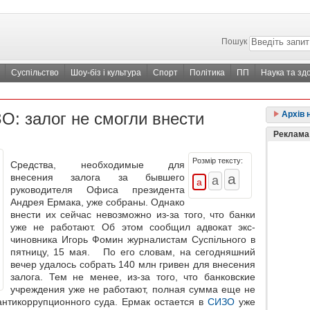
Пошук
Суспільство
Шоу-біз і культура
Спорт
Політика
ПП
Наука та зд
О: залог не смогли внести
Архів 
Реклама
Розмір тексту:
Средства, необходимые для
внесения залога за бывшего
руководителя Офиса президента
Андрея Ермака, уже собраны. Однако
внести их сейчас невозможно из-за того, что банки
уже не работают. Об этом сообщил адвокат экс-
чиновника Игорь Фомин журналистам Суспільного в
пятницу, 15 мая. По его словам, на сегодняшний
вечер удалось собрать 140 млн гривен для внесения
залога. Тем не менее, из-за того, что банковские
учреждения уже не работают, полная сумма еще не
антикоррупционного суда. Ермак остается в
СИЗО
уже