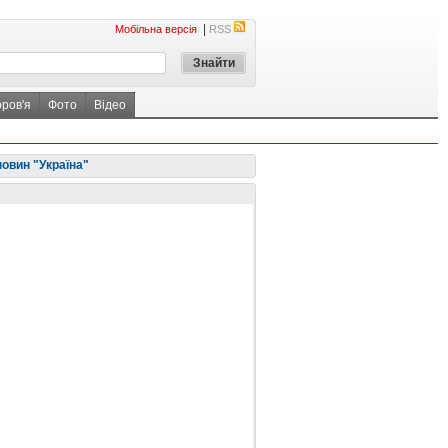
|
Мобільна версія
RSS
оров'я
Фото
Відео
новин "Україна"