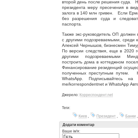
второй день после решения суда. 
президента меру пресечения в вид
залога в 140 млн гривен. Если Ерма
без разрешения суда и следоват
паспорта.
Также экс-руководитель ОП должен 
с другими подозреваемыми, среди к
Алексей Чернышов, бизнесмен Тиму
По версии следствия, еще в 2020 г
другими подозреваемыми Мин
построить дома в коттеджном посел
Финансирование резиденций осущест
полученных преступным путем. Н
WhatsApp. Подписывайтесь на н
me/korrespondentnet и WhatsApp Авто
Джерело:
Корреспондент.net
Теги:
Киев
,
Президент
,
Банки
Додати коментар
Ваше ім'я: