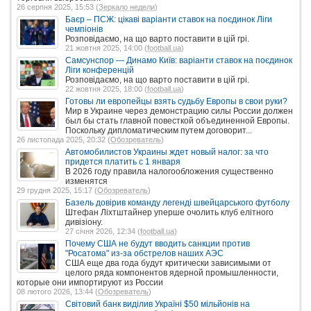
26 серпня 2025, 15:53 (
Зеркало недели
)
Баєр – ПСЖ: цікаві варіанти ставок на поєдинок Ліги
чемпіонів
Розповідаємо, на що варто поставити в цій грі.
21 жовтня 2025, 14:00 (
football.ua
)
Самсунспор — Динамо Київ: варіанти ставок на поєдинок
Ліги конференцій
Розповідаємо, на що варто поставити в цій грі.
22 жовтня 2025, 18:00 (
football.ua
)
Готовы ли европейцы взять судьбу Европы в свои руки?
Мир в Украине через демонстрацию силы России должен
был бы стать главной повесткой объединенной Европы.
Поскольку дипломатическим путем договорит...
26 листопада 2025, 20:32 (
Обозреватель
)
Автомобилистов Украины ждет новый налог: за что
придется платить с 1 января
В 2026 году правила налогообложения существенно
изменятся
29 грудня 2025, 15:17 (
Обозреватель
)
Базель довірив команду легенді швейцарського футболу
Штефан Ліхтштайнер уперше очолить клуб елітного
дивізіону.
27 січня 2026, 12:34 (
football.ua
)
Почему США не будут вводить санкции против
"Росатома" из-за обстрелов наших АЭС
США еще два года будут критически зависимыми от
целого ряда компонентов ядерной промышленности,
которые они импортируют из России
08 лютого 2026, 13:44 (
Обозреватель
)
Світовий банк виділив Україні $50 мільйонів на