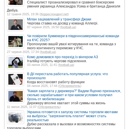
Специалист проанализировал и сравнил боксерские
умения украинца Александра Усика и британца Даниэля
Дюбуа.
12 травня 2025, 19:36 (
Корреспондент.net
)
Мілан зацікавлений у трансфері Джаки
Чергова ставка на досвід у команді Аллегрі.
07 червня 2025, 16:50 (
football.ua
)
Чи повірили букмекери в південноамериканські команди
на КЧС 2025?
Пропонуємо вашій увазі котирування на те, команда з
якого континенту переможе у КЧС.
27 червня 2025, 17:34 (
football.ua
)
Комо домовився про перехід із вінгером АЗ
Італійці готують чергове підсилення.
03 липня 2025, 11:41 (
football.ua
)
В Дії перестала работать популярная услуга: что
произошло
Когда восстановят работу функции
04 липня 2025, 17:44 (
Обозреватель
)
"Какая зарплата у дирижера?" Вадим Яценко признался,
сколько зарабатывает и при каком условии получил
бронь от мобилизации
Дирижеру вполне хватает этой суммы на жизнь
11 липня 2025, 11:07 (
Обозреватель
)
Украина готовится к запуску системы торговли квотами
на выбросы: "загрязнитель платит" может стать
реальностью
Дубко рассказала о вызовах и возможностях системы
торговли выбросами.