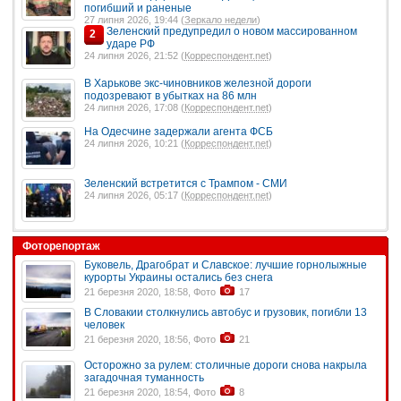
погибший и раненые
27 липня 2026, 19:44 (
Зеркало недели
)
Зеленский предупредил о новом массированном
2
ударе РФ
24 липня 2026, 21:52 (
Корреспондент.net
)
В Харькове экс-чиновников железной дороги
подозревают в убытках на 86 млн
24 липня 2026, 17:08 (
Корреспондент.net
)
На Одесчине задержали агента ФСБ
24 липня 2026, 10:21 (
Корреспондент.net
)
Зеленский встретится с Трампом - СМИ
24 липня 2026, 05:17 (
Корреспондент.net
)
Фоторепортаж
Буковель, Драгобрат и Славское: лучшие горнолыжные
курорты Украины остались без снега
21 березня 2020, 18:58, Фото
17
В Словакии столкнулись автобус и грузовик, погибли 13
человек
21 березня 2020, 18:56, Фото
21
Осторожно за рулем: столичные дороги снова накрыла
загадочная туманность
21 березня 2020, 18:54, Фото
8