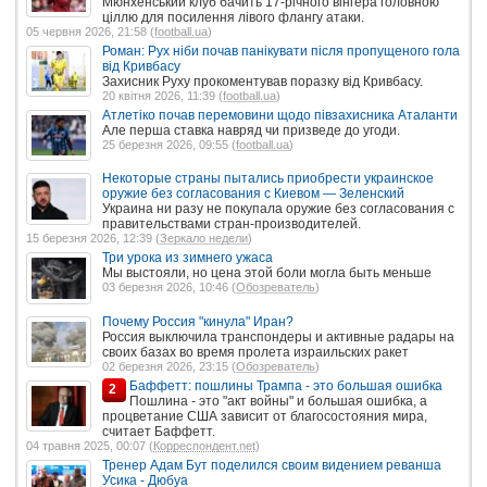
Мюнхенський клуб бачить 17-річного вінгера головною
ціллю для посилення лівого флангу атаки.
05 червня 2026, 21:58 (
football.ua
)
Роман: Рух ніби почав панікувати після пропущеного гола
від Кривбасу
Захисник Руху прокоментував поразку від Кривбасу.
20 квітня 2026, 11:39 (
football.ua
)
Атлетіко почав перемовини щодо півзахисника Аталанти
Але перша ставка навряд чи призведе до угоди.
25 березня 2026, 09:55 (
football.ua
)
Некоторые страны пытались приобрести украинское
оружие без согласования с Киевом — Зеленский
Украина ни разу не покупала оружие без согласования с
правительствами стран-производителей.
15 березня 2026, 12:39 (
Зеркало недели
)
Три урока из зимнего ужаса
Мы выстояли, но цена этой боли могла быть меньше
03 березня 2026, 10:46 (
Обозреватель
)
Почему Россия "кинула" Иран?
Россия выключила транспондеры и активные радары на
своих базах во время пролета израильских ракет
02 березня 2026, 23:15 (
Обозреватель
)
Баффетт: пошлины Трампа - это большая ошибка
2
Пошлина - это "акт войны" и большая ошибка, а
процветание США зависит от благосостояния мира,
считает Баффетт.
04 травня 2025, 00:07 (
Корреспондент.net
)
Тренер Адам Бут поделился своим видением реванша
Усика - Дюбуа