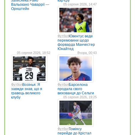
захисника Райо
кар'єру
Вальєкано Чаваррії —
05 серпня 2026, 14:47
Орнштейн
Футбол
Ювентус веде
перемовини щодо
форварда Манчестер
Юнайтед
05 серпня 2026, 18:52
Вчора, 00:43
Футбол
Возінья: Я
Футбол
Барселона
завжди знав, що я
продала свого
гравець великого
вихованця до Сельти
клубу
05 серпня 2026, 19:25
Футбол
Томіясу
перейде до Крістал