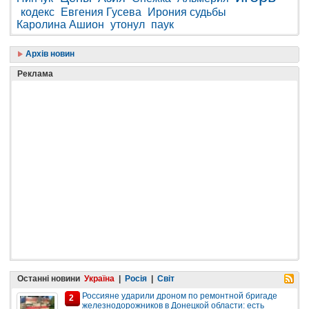
кодекс
Евгения Гусева
Ирония судьбы
Каролина Ашион
утонул
паук
Архів новин
Реклама
Останні новини
Україна
|
Росія
|
Світ
Россияне ударили дроном по ремонтной бригаде
2
железнодорожников в Донецкой области: есть