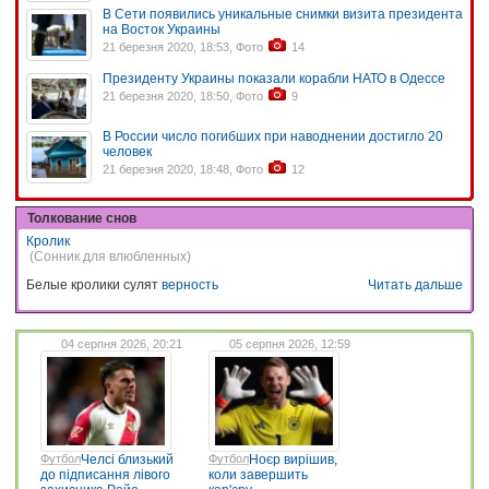
В Сети появились уникальные снимки визита президента
на Восток Украины
21 березня 2020, 18:53, Фото
14
Президенту Украины показали корабли НАТО в Одессе
21 березня 2020, 18:50, Фото
9
В России число погибших при наводнении достигло 20
человек
21 березня 2020, 18:48, Фото
12
Толкование снов
Кролик
(Сонник для влюбленных)
Белые кролики сулят
верность
Читать дальше
04 серпня 2026, 20:21
05 серпня 2026, 12:59
Футбол
Челсі близький
Футбол
Ноєр вирішив,
до підписання лівого
коли завершить