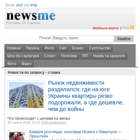
Мова:
рос
укр
eng
П'ятниця, 07 Серпень
|
Мобільна версія
RSS
Пошук
Новини
Україна
Росія
Світ
Бізнес
Суспільство
Шоу-біз і культура
Спорт
Політика
ПП
Наука та здоров'я
Фото
Відео
Новости по запросу - ставка
Рынок недвижимости
разделился: где на юге
Украины квартиры резко
подорожали, а где дешевле,
чем до войны
Что происходит с ценами на жилье
30 липня 2026, 21:57 (
Обозреватель
)
Баварія розглядає трансфер Нгумоа з Ліверпуля —
Орнштейн