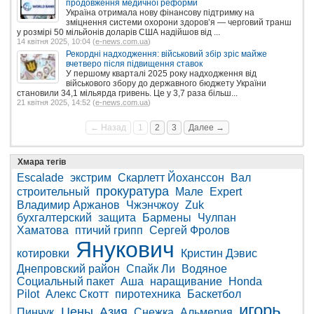
продовження медичної реформи
Україна отримала нову фінансову підтримку на
зміцнення системи охорони здоров’я — черговий транш
у розмірі 50 мільйонів доларів США надійшов від ...
14 квітня 2025, 10:04 (
e-news.com.ua
)
Рекордні надходження: військовий збір зріс майже
вчетверо після підвищення ставок
У першому кварталі 2025 року надходження від
військового збору до державного бюджету України
становили 34,1 мільярда гривень. Це у 3,7 раза більш...
21 квітня 2025, 14:52 (
e-news.com.ua
)
← Назад
1
2
3
Далее →
Хмара тегів
Escalade
экстрим
Скарлетт Йоханссон
Вал
прокуратура
строительный
Мале
Expert
Владимир Аржанов
Чжэнчжоу
Zuk
бухгалтерский
защита
Бармены
Чулпан
Хаматова
птичий грипп
Сергей Фролов
Янукович
котировки
Кристин Дэвис
Днепровский район
Спайк Ли
Водяное
Социальный пакет
Аша
наращивание
Honda
Pilot
Алекс Скотт
пиротехника
Баскетбол
игорь
Цены
Азия
Пинчук
Снежка
Альмерия