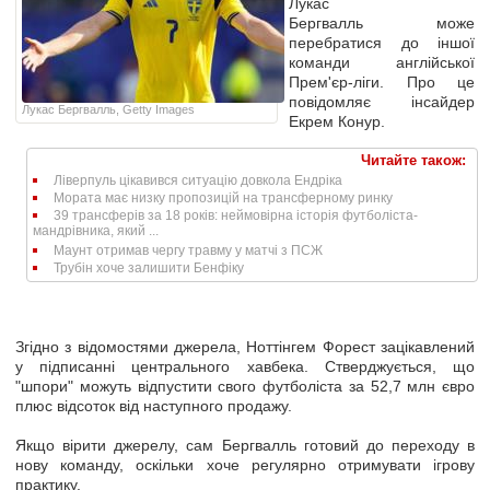
Лукас
Бергвалль може
перебратися до іншої
команди англійської
Прем'єр-ліги. Про це
повідомляє інсайдер
Лукас Бергвалль, Getty Images
Екрем Конур.
Читайте також:
Ліверпуль цікавився ситуацію довкола Ендріка
Мората має низку пропозицій на трансферному ринку
39 трансферів за 18 років: неймовірна історія футболіста-
мандрівника, який ...
Маунт отримав чергу травму у матчі з ПСЖ
Трубін хоче залишити Бенфіку
Згідно з відомостями джерела, Ноттінгем Форест зацікавлений
у підписанні центрального хавбека. Стверджується, що
"шпори" можуть відпустити свого футболіста за 52,7 млн євро
плюс відсоток від наступного продажу.
Якщо вірити джерелу, сам Бергвалль готовий до переходу в
нову команду, оскільки хоче регулярно отримувати ігрову
практику.