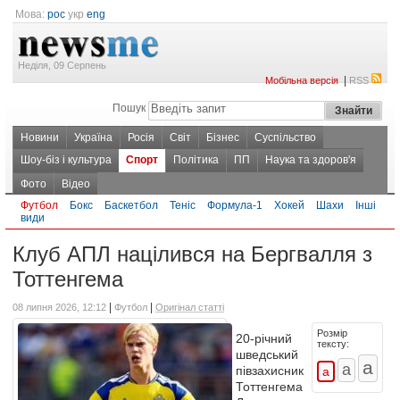
Мова:
рос
укр
eng
Неділя, 09 Серпень
|
Мобільна версія
RSS
Пошук
Новини
Україна
Росія
Світ
Бізнес
Суспільство
Шоу-біз і культура
Спорт
Політика
ПП
Наука та здоров'я
Фото
Відео
Футбол
Бокс
Баскетбол
Теніс
Формула-1
Хокей
Шахи
Інші
види
Клуб АПЛ націлився на Бергвалля з
Тоттенгема
|
|
08 липня 2026, 12:12
Футбол
Оригінал статті
Розмір
20-річний
тексту:
шведський
півзахисник
Тоттенгема