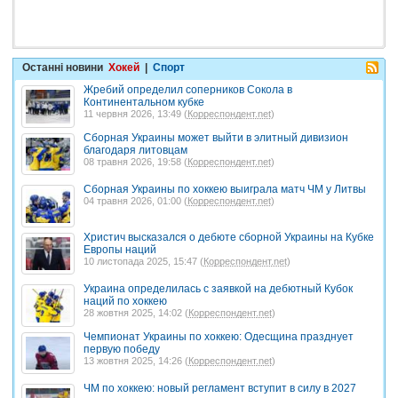
Останні новини
Хокей
|
Спорт
Жребий определил соперников Сокола в
Континентальном кубке
11 червня 2026, 13:49 (
Корреспондент.net
)
Сборная Украины может выйти в элитный дивизион
благодаря литовцам
08 травня 2026, 19:58 (
Корреспондент.net
)
Сборная Украины по хоккею выиграла матч ЧМ у Литвы
04 травня 2026, 01:00 (
Корреспондент.net
)
Христич высказался о дебюте сборной Украины на Кубке
Европы наций
10 листопада 2025, 15:47 (
Корреспондент.net
)
Украина определилась с заявкой на дебютный Кубок
наций по хоккею
28 жовтня 2025, 14:02 (
Корреспондент.net
)
Чемпионат Украины по хоккею: Одесщина празднует
первую победу
13 жовтня 2025, 14:26 (
Корреспондент.net
)
ЧМ по хоккею: новый регламент вступит в силу в 2027