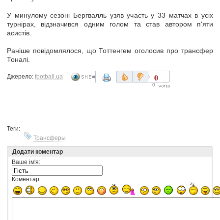
У минулому сезоні Бергвалль узяв участь у 33 матчах в усіх
турнірах, відзначився одним голом та став автором п'яти
асистів.
Раніше повідомлялося, що Тоттенгем оголосив про трансфер
Тоналі.
0
Джерело:
football.ua
0
Теги:
Трансферы
Додати коментар
Ваше ім'я:
Коментар: