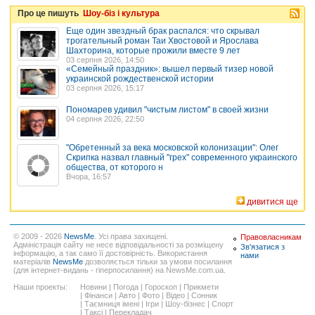
Про це пишуть
Шоу-біз і культура
Еще один звездный брак распался: что скрывал
трогательный роман Таи Хвостовой и Ярослава
Шахторина, которые прожили вместе 9 лет
03 серпня 2026, 14:50
«Семейный праздник»: вышел первый тизер новой
украинской рождественской истории
03 серпня 2026, 15:17
Пономарев удивил "чистым листом" в своей жизни
04 серпня 2026, 22:50
"Обретенный за века московской колонизации": Олег
Скрипка назвал главный "грех" современного украинского
общества, от которого н
Вчора, 16:57
дивитися ще
© 2009 - 2026
NewsMe
. Усі права захищені.
Правовласникам
Адміністрація сайту не несе відповідальності за розміщену
Зв'язатися з
інформацію, а так само її достовірність. Використання
нами
матеріалів
NewsMe
дозволяється тільки за умови посилання
(для інтернет-видань - гіперпосилання) на NewsMe.com.ua.
Наши проекты:
Новини
|
Погода
|
Гороскоп
|
Прикмети
|
Фінанси
|
Авто
|
Фото
|
Відео
|
Сонник
|
Таємниця імені
|
Ігри
|
Шоу-бізнес
|
Спорт
|
Таксі
|
Перекладач