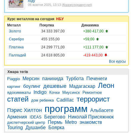
году
06 жовтня 2025, 13:13 (
Корреспондент.net
)
Курс металлов на сегодня
НБУ
Металл
Покупка
Динамика
Золото
34 333 397,00
+380 417,00
Серебро
455 155,00
+59,00
Платина
24 299 771,00
+111 177,00
Палладий
24 618 805,00
-419 443,00
Все курсы
Хмара тегів
Мерсин
панихида
Турбота
Печенеги
Piaggio
Леон
дешевые
боулинг
Мадагаскар
картинг
Indigo
ядохимикаты
Кочки
Миусинск
Ремонтное
статей
террорист
Cadillac
дом ребенка
программ
Пэрис Хилтон
Альбасете
Армения
Берегово
Николай Присяжнюк
IDEAS
Пермь
Metro
знакомств
диспетчерский центр
Touring
Душанбе
Боярка