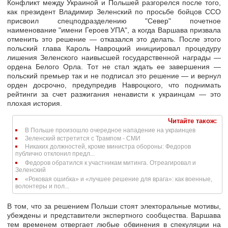
Конфликт между Украиной и Польшей разгорелся после того,
как президент Владимир Зеленский по просьбе бойцов ССО
присвоил спецподразделению "Север" почетное
наименование "имени Героев УПА", а когда Варшава призвала
отменить это решение — отказался это делать. После этого
польский глава Кароль Навроцкий инициировал процедуру
лишения Зеленского наивысшей государственной награды —
ордена Белого Орла. Тот не стал ждать ее завершения —
польский премьер так и не подписал это решение — и вернул
орден досрочно, предупредив Навроцкого, что поднимать
рейтинги за счет разжигания ненависти к украинцам — это
плохая история.
Читайте також:
В Польше произошло очередное нападение на украинцев
Зеленский встретится с Трампом - СМИ
Никаких должностей, кроме министра обороны: Федоров
публично отклонил предл...
Федоров обратился к участникам митинга. Отреагировал и
Зеленский
«Роковая ошибка» и «лучшее решение для врага»: как военные,
волонтеры и пол...
В том, что за решением Польши стоят электоральные мотивы,
убеждены и представители экспертного сообщества. Варшава
тем временем отвергает любые обвинения в спекуляции на