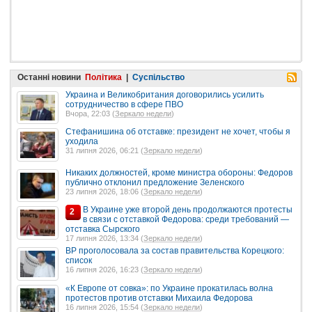
Останні новини
Політика
|
Суспільство
Украина и Великобритания договорились усилить
сотрудничество в сфере ПВО
Вчора, 22:03 (
Зеркало недели
)
Стефанишина об отставке: президент не хочет, чтобы я
уходила
31 липня 2026, 06:21 (
Зеркало недели
)
Никаких должностей, кроме министра обороны: Федоров
публично отклонил предложение Зеленского
23 липня 2026, 18:06 (
Зеркало недели
)
В Украине уже второй день продолжаются протесты
2
в связи с отставкой Федорова: среди требований —
отставка Сырского
17 липня 2026, 13:34 (
Зеркало недели
)
ВР проголосовала за состав правительства Корецкого:
список
16 липня 2026, 16:23 (
Зеркало недели
)
«К Европе от совка»: по Украине прокатилась волна
протестов против отставки Михаила Федорова
16 липня 2026, 15:54 (
Зеркало недели
)