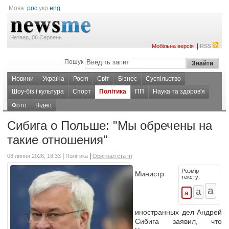
Мова:
рос
укр
eng
Четвер, 06 Серпень
|
Мобільна версія
RSS
Пошук
Новини
Україна
Росія
Світ
Бізнес
Суспільство
Шоу-біз і культура
Спорт
Політика
ПП
Наука та здоров'я
Фото
Відео
Сибига о Польше: "Мы обречены на
такие отношения"
|
|
08 липня 2026, 18:33
Політика
Оригінал статті
Розмір
Министр
тексту:
иностранных дел Андрей
Сибига заявил, что