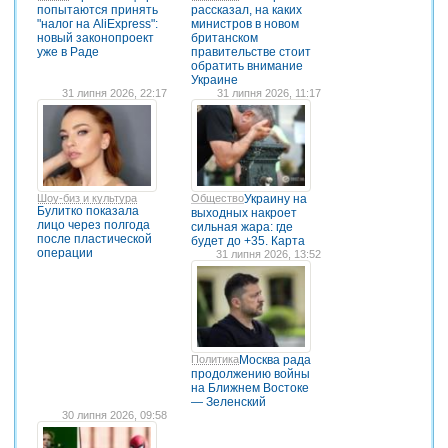
попытаются принять
рассказал, на каких
"налог на AliExpress":
министров в новом
новый законопроект
британском
уже в Раде
правительстве стоит
обратить внимание
Украине
31 липня 2026, 22:17
31 липня 2026, 11:17
Шоу-биз и культура
Общество
Украину на
Булитко показала
выходных накроет
лицо через полгода
сильная жара: где
после пластической
будет до +35. Карта
операции
31 липня 2026, 13:52
Политика
Москва рада
продолжению войны
на Ближнем Востоке
— Зеленский
30 липня 2026, 09:58