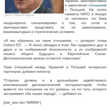
Украина заинтересована
в укреплении
отношений
с Польшей. На полях
саммита НАТО в Анкаре
фото з Зеркало недели
он напомнил, что Киев
неоднократно сигнализировал о том, что готов и
заинтересован продолжать их на равноправных,
взаимовыгодных и стратегических условиях.
«И мы обречены на такие отношения, — цитирует слова
Сибиги ЕП. — Я лично убежден в этом. Мы нуждаемся друг в
друге и из соображений безопасности, и из соображений
нашего общего будущего в Европейском Союзе.
Дипломатические каналы остаются открытыми".
Тема отношений между Украиной и Польшей интересует
партнеров, добавил министр.
"Стороны должны и в дальнейшем задействовать
максимальный дипломатический инструментарий, чтобы
вывести эти отношения на тот уровень, на тот путь, которого
заслуживают оба наших народа", — добавил он.
[see_also ids="688984"]