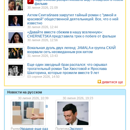
2
фильме
30 липня 2026, 21:09
Ахтем Сеитаблаев закрутил тайный роман с "умной и
красивой" общественной деятельницей. Все, что о ней
известно
30 липня 2026, 12:44
«Давайте вместе сбежим в нашу вселенную»:
CHERNETSKA представила трек о побеге от фальши
30 липня 2026, 12:56
Вокальная дуэль двух легенд: JAMALA и группа СКАЙ
взорвали сеть неожиданным рок-хитом
31 липня 2026, 13:43
Еще один звездный брак распался: что скрывал
трогательный роман Таи Хвостовой и Ярослава
Шахторина, которые прожили вместе 9 лет
03 серпня 2026, 14:50
дивитися ще
Новости на русском
30 липня 2026, 10:39
30 липня 2026, 19:23
В
Рынки
Украине еще раз
Политика
Эксперт