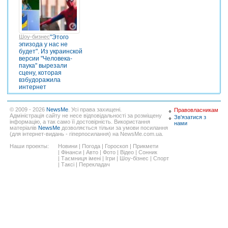
Шоу-бизнес
"Этого
эпизода у нас не
будет". Из украинской
версии "Человека-
паука" вырезали
сцену, которая
взбудоражила
интернет
© 2009 - 2026
NewsMe
. Усі права захищені.
Правовласникам
Адміністрація сайту не несе відповідальності за розміщену
Зв'язатися з
інформацію, а так само її достовірність. Використання
нами
матеріалів
NewsMe
дозволяється тільки за умови посилання
(для інтернет-видань - гіперпосилання) на NewsMe.com.ua.
Наши проекты:
Новини
|
Погода
|
Гороскоп
|
Прикмети
|
Фінанси
|
Авто
|
Фото
|
Відео
|
Сонник
|
Таємниця імені
|
Ігри
|
Шоу-бізнес
|
Спорт
|
Таксі
|
Перекладач