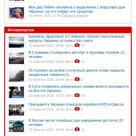
Фон дер Ляйен объявила о выделении 1 млрд евро для
Украины: на что пойдут эти средства
15 липня 2026, 17:54 (
Зеркало недели
)
Фоторепортаж
Буковель, Драгобрат и Славское: лучшие горнолыжные
курорты Украины остались без снега
21 березня 2020, 18:58, Фото
17
В Словакии столкнулись автобус и грузовик, погибли 13
человек
21 березня 2020, 18:56, Фото
21
Осторожно за рулем: столичные дороги снова накрыла
загадочная туманность
21 березня 2020, 18:54, Фото
8
В Сети появились уникальные снимки визита президента
на Восток Украины
21 березня 2020, 18:53, Фото
14
Президенту Украины показали корабли НАТО в Одессе
21 березня 2020, 18:50, Фото
9
В России число погибших при наводнении достигло 20
человек
21 березня 2020, 18:48, Фото
12