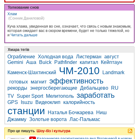
Толкование снов
Хлам
(Сонник Даниловой)
Куча хлама, увиденная во сне, означает, что связь с новым знакомым,
которая ожидает вас в скором времени, будет не только тяжелой, но
и
Читать дальше
Хмара тегів
Ограбление
Холодная вода
Листерман
август
Gemini
Аша
Buick
Pathfinder
капитал
Кейптаун
ЧМ-2010
Каменск-Шахтинский
Landmark
эффективность
готовых
магнит
рекорды
энергосберегающие
Дебальцево
RU
заработать
TV
Super Sport
Мелитополь
GPS
Isuzu
Видеоклип
калорийность
станции
Наталья Бочкарева
Ниш
Джамму
Золотые ворота
Лас-Пальмас
Про це пишуть
Шоу-біз і культура
Кадочникова раскритиковала вид Роговцевой в новом