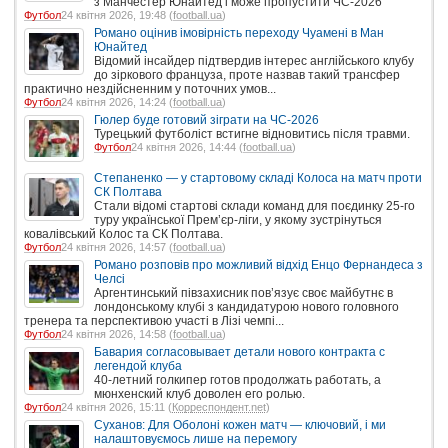
з Манчестер Юнайтед і може пропустити ЧС-2026
Футбол
24 квітня 2026, 19:48 (
football.ua
)
Романо оцінив імовірність переходу Чуамені в Ман
Юнайтед
Відомий інсайдер підтвердив інтерес англійського клубу
до зіркового француза, проте назвав такий трансфер
практично нездійсненним у поточних умов...
Футбол
24 квітня 2026, 14:24 (
football.ua
)
Гюлер буде готовий зіграти на ЧС-2026
Турецький футболіст встигне відновитись після травми.
Футбол
24 квітня 2026, 14:44 (
football.ua
)
Степаненко — у стартовому складі Колоса на матч проти
СК Полтава
Стали відомі стартові склади команд для поєдинку 25-го
туру української Прем’єр-ліги, у якому зустрінуться
ковалівський Колос та СК Полтава.
Футбол
24 квітня 2026, 14:57 (
football.ua
)
Романо розповів про можливий відхід Енцо Фернандеса з
Челсі
Аргентинський півзахисник пов’язує своє майбутнє в
лондонському клубі з кандидатурою нового головного
тренера та перспективою участі в Лізі чемпі...
Футбол
24 квітня 2026, 14:58 (
football.ua
)
Бавария согласовывает детали нового контракта с
легендой клуба
40-летний голкипер готов продолжать работать, а
мюнхенский клуб доволен его ролью.
Футбол
24 квітня 2026, 15:11 (
Корреспондент.net
)
Суханов: Для Оболоні кожен матч — ключовий, і ми
налаштовуємось лише на перемогу