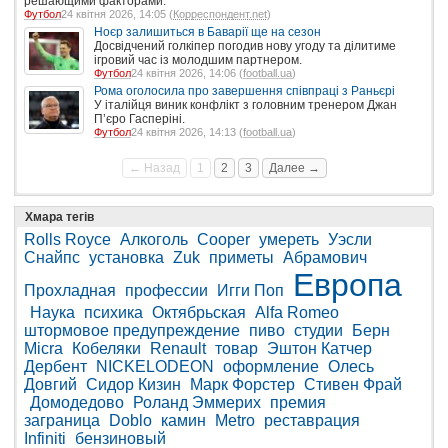
решающими факторами.
Футбол
24 квітня 2026, 14:05 (
Корреспондент.net
)
Ноєр залишиться в Баварії ще на сезон
Досвідчений голкіпер погодив нову угоду та ділитиме
ігровий час із молодшим партнером.
Футбол
24 квітня 2026, 14:06 (
football.ua
)
Рома оголосила про завершення співпраці з Раньєрі
У італійця виник конфлікт з головним тренером Джан
П’єро Гасперіні.
Футбол
24 квітня 2026, 14:13 (
football.ua
)
← Назад
1
2
3
Далее →
Хмара тегів
Rolls Royce
Алкоголь
Cooper
умереть
Уэсли
Снайпс
установка
Zuk
приметы
Абрамович
Европа
Прохладная
профессии
Игги Поп
Наука
психика
Октябрьская
Alfa Romeo
штормовое предупреждение
пиво
студии
Берн
Micra
Кобеляки
Renault
товар
Эштон Катчер
Дербент
NICKELODEON
оформление
Олесь
Довгий
Сидор Кизин
Марк Форстер
Стивен Фрай
Домодедово
Роланд Эммерих
премия
заграница
Doblo
камин
Metro
реставрация
Infiniti
бензиновый