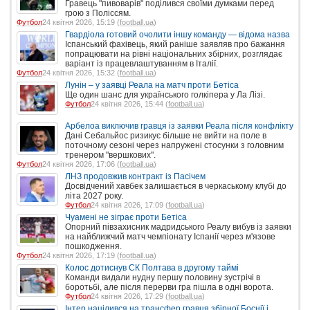
Гравець "пивоварів" поділився своїми думками перед
грою з Поліссям.
Футбол
24 квітня 2026, 15:19 (
football.ua
)
Гвардіола готовий очолити іншу команду — відома назва
Іспанський фахівець, який раніше заявляв про бажання
попрацювати на рівні національних збірних, розглядає
варіант із працевлаштуванням в Італії.
Футбол
24 квітня 2026, 15:32 (
football.ua
)
Лунін – у заявці Реала на матч проти Бетіса
Ще один шанс для українського голкіпера у Ла Лізі.
Футбол
24 квітня 2026, 15:44 (
football.ua
)
Арбелоа виключив гравця із заявки Реала після конфлікту
Дані Себальйос ризикує більше не вийти на поле в
поточному сезоні через напружені стосунки з головним
тренером "вершкових".
Футбол
24 квітня 2026, 17:06 (
football.ua
)
ЛНЗ продовжив контракт із Пасічем
Досвідчений хавбек залишається в черкаському клубі до
літа 2027 року.
Футбол
24 квітня 2026, 17:09 (
football.ua
)
Чуамені не зіграє проти Бетіса
Опорний півзахисник мадридського Реалу вибув із заявки
на найближчий матч чемпіонату Іспанії через м'язове
пошкодження.
Футбол
24 квітня 2026, 17:19 (
football.ua
)
Колос дотиснув СК Полтава в другому таймі
Команди видали нудну першу половину зустрічі в
боротьбі, але після перерви гра пішла в одні ворота.
Футбол
24 квітня 2026, 17:29 (
football.ua
)
Інтер націлився на трансфер гравця збірної Боснії і