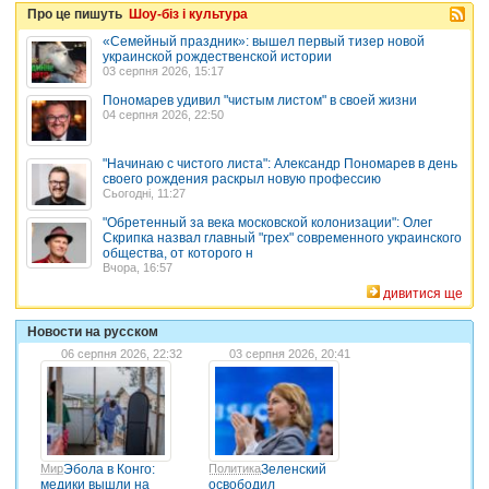
Про це пишуть
Шоу-біз і культура
«Семейный праздник»: вышел первый тизер новой
украинской рождественской истории
03 серпня 2026, 15:17
Пономарев удивил "чистым листом" в своей жизни
04 серпня 2026, 22:50
"Начинаю с чистого листа": Александр Пономарев в день
своего рождения раскрыл новую профессию
Сьогодні, 11:27
"Обретенный за века московской колонизации": Олег
Скрипка назвал главный "грех" современного украинского
общества, от которого н
Вчора, 16:57
дивитися ще
Новости на русском
06 серпня 2026, 22:32
03 серпня 2026, 20:41
Мир
Эбола в Конго:
Политика
Зеленский
медики вышли на
освободил