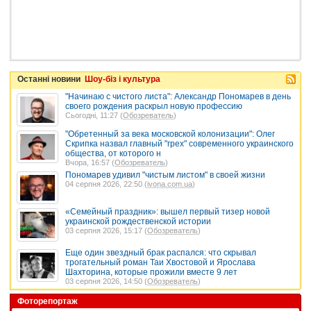
Останні новини
Шоу-біз і культура
"Начинаю с чистого листа": Александр Пономарев в день
своего рождения раскрыл новую профессию
Сьогодні, 11:27 (
Обозреватель
)
"Обретенный за века московской колонизации": Олег
Скрипка назвал главный "грех" современного украинского
общества, от которого н
Вчора, 16:57 (
Обозреватель
)
Пономарев удивил "чистым листом" в своей жизни
04 серпня 2026, 22:50 (
ivona.com.ua
)
«Семейный праздник»: вышел первый тизер новой
украинской рождественской истории
03 серпня 2026, 15:17 (
Обозреватель
)
Еще один звездный брак распался: что скрывал
трогательный роман Таи Хвостовой и Ярослава
Шахторина, которые прожили вместе 9 лет
03 серпня 2026, 14:50 (
Обозреватель
)
Фоторепортаж