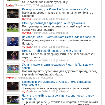
та не залишила шансів супернику.
Футбол
24 квітня 2026, 23:54 (
football.ua
)
Раньєрі про відхід з Роми: Це було рішення клубу
Італієць прокоментував звільнення на тлі конфлікту з
Гасперіні.
Футбол
24 квітня 2026, 23:01 (
football.ua
)
Ювентус розглядає трансфер Гонсалу Рамуша
Португалець може залишити паризький клуб через
нестачу ігрової практики.
Футбол
24 квітня 2026, 23:01 (
football.ua
)
Лемпард: Челсі — частина мого життя, але я в Ковентрі
Фахівець відреагував на розмови про повернення в
Лондон.
Футбол
24 квітня 2026, 22:43 (
football.ua
)
Ямаль — найкращий гравець Ла Ліги у квітні
Вінгер Барселони феєрив у квітні, але завершив сезон
через травму.
Футбол
24 квітня 2026, 22:17 (
football.ua
)
Україна може зіграти товариський матч із Польщею у
червні
Поляки шукають суперника для другого спарингу, серед
варіантів — Україна або Чехія.
Футбол
24 квітня 2026, 21:33 (
football.ua
)
Гасперіні після скандалу з Раньєрі: Рома завжди на
першому місці
Тренер прокоментував внутрішню ситуацію в клубі.
Футбол
24 квітня 2026, 21:08 (
football.ua
)
Челсі втратив Естевана до кінця сезону через травму —
Sky Sports
18-річний бразилець отримав ушкодження стегна в матчі