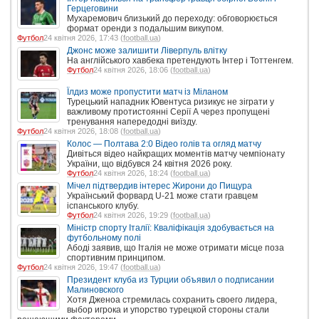
Герцеговини
Мухаремович близький до переходу: обговорюється
формат оренди з подальшим викупом.
Футбол
24 квітня 2026, 17:43 (
football.ua
)
Джонс може залишити Ліверпуль влітку
На англійського хавбека претендують Інтер і Тоттенгем.
Футбол
24 квітня 2026, 18:06 (
football.ua
)
Їлдиз може пропустити матч із Міланом
Турецький нападник Ювентуса ризикує не зіграти у
важливому протистоянні Серії А через пропущені
тренування напередодні виїзду.
Футбол
24 квітня 2026, 18:08 (
football.ua
)
Колос — Полтава 2:0 Відео голів та огляд матчу
Дивіться відео найкращих моментів матчу чемпіонату
України, що відбувся 24 квітня 2026 року.
Футбол
24 квітня 2026, 18:24 (
football.ua
)
Мічел підтвердив інтерес Жирони до Пищура
Український форвард U-21 може стати гравцем
іспанського клубу.
Футбол
24 квітня 2026, 19:29 (
football.ua
)
Міністр спорту Італії: Кваліфікація здобувається на
футбольному полі
Абоді заявив, що Італія не може отримати місце поза
спортивним принципом.
Футбол
24 квітня 2026, 19:47 (
football.ua
)
Президент клуба из Турции объявил о подписании
Малиновского
Хотя Дженоа стремилась сохранить своего лидера,
выбор игрока и упорство турецкой стороны стали