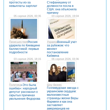
протесты из-за
Стефанишину от
невыплаты зарплат
должности посла в
США: она объяснила
причину
05 серпня 2026, 00:35
03 серпня 2026, 19:04
Происшествия
Россия
Украина
Военный учет
ударила по Киевщине
за рубежом: что
баллистикой: первые
меняет
подробности
постановление
Кабмина
03 серпня 2026, 18:15
06 серпня 2026, 03:36
Политика
«Это была
Шоу-бизнес
Голливудская звезда с
ошибка»: народный
украинским сердцем:
депутат рассказал о
малоизвестные
скрытых причинах
страницы жизни Веры
увольнения Федорова
Фармиги и как она
заставляет
американцев не