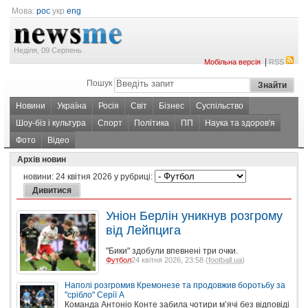
Мова:
рос
укр
eng
Неділя, 09 Серпень
|
Мобільна версія
RSS
Пошук
Новини
Україна
Росія
Світ
Бізнес
Суспільство
Шоу-біз і культура
Спорт
Політика
ПП
Наука та здоров'я
Фото
Відео
Архів новин
новини:
24 квітня 2026
у рубриці:
Уніон Берлін уникнув розгрому
від Лейпцига
"Бики" здобули впевнені три очки.
Футбол
24 квітня 2026, 23:58 (
football.ua
)
Наполі розгромив Кремонезе та продовжив боротьбу за
"срібло" Серії А
Команда Антоніо Конте забила чотири м’ячі без відповіді