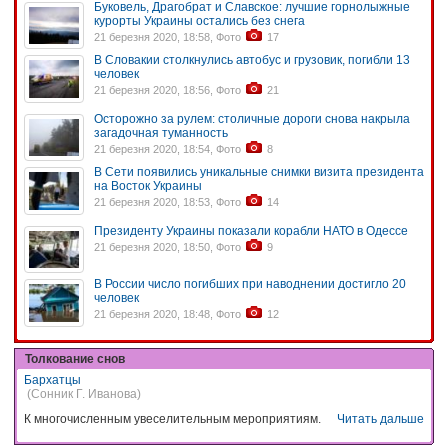
Буковель, Драгобрат и Славское: лучшие горнолыжные
курорты Украины остались без снега
21 березня 2020, 18:58, Фото
17
В Словакии столкнулись автобус и грузовик, погибли 13
человек
21 березня 2020, 18:56, Фото
21
Осторожно за рулем: столичные дороги снова накрыла
загадочная туманность
21 березня 2020, 18:54, Фото
8
В Сети появились уникальные снимки визита президента
на Восток Украины
21 березня 2020, 18:53, Фото
14
Президенту Украины показали корабли НАТО в Одессе
21 березня 2020, 18:50, Фото
9
В России число погибших при наводнении достигло 20
человек
21 березня 2020, 18:48, Фото
12
Толкование снов
Бархатцы
(Сонник Г. Иванова)
К многочисленным увеселительным мероприятиям.
Читать дальше