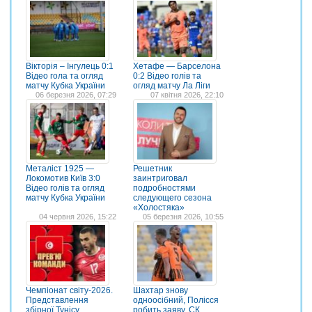
Вікторія – Інгулець 0:1
Хетафе — Барселона
Відео гола та огляд
0:2 Відео голів та
матчу Кубка України
огляд матчу Ла Ліги
06 березня 2026, 07:29
07 квітня 2026, 22:10
Металіст 1925 —
Решетник
Локомотив Київ 3:0
заинтриговал
Відео голів та огляд
подробностями
матчу Кубка України
следующего сезона
«Холостяка»
04 червня 2026, 15:22
05 березня 2026, 10:55
Чемпіонат світу-2026.
Шахтар знову
Представлення
одноосібний, Полісся
збірної Тунісу
робить заяву, СК