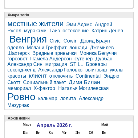
Хмара тегів
местные жители
Эми Адамс
Андрей
Русол
мураками
Таиз
остекление
Катрин Денев
Венгрия
Civic
Cowin
Дэвид Браун
одеяло
Мелани Гриффит
лошади
Джемилев
Шахтерск
Вредные привычки
Моника Белуччи
горсовет
Памела Андерсон
сутенер
Дурбан
Александр Син
миграция
STILL
Бровары
секонд-хенд
Александр Головко
выигрыш
уколы
клиент
красоты
отключить
Continental
Эндрю
Дима Билан
Скотт
Социальный пакет
мемориал
Х-фактор
Наталья Могилевская
Ровно
кальмар
лолита
Александр
Мазурчак
Архів новин
Март
Апрель 2026 г.
Май
Пн
Вт
Ср
Чт
Пт
Сб
Вс