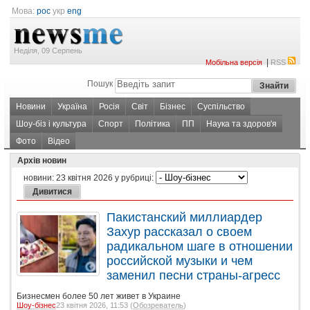
Мова:
рос
укр
eng
Неділя, 09 Серпень
|
Мобільна версія
RSS
Пошук
Новини
Україна
Росія
Світ
Бізнес
Суспільство
Шоу-біз і культура
Спорт
Політика
ПП
Наука та здоров'я
Фото
Відео
Архів новин
новини:
23 квітня 2026
у рубриці:
Пакистанский миллиардер
Захур рассказал о своем
радикальном шаге в отношении
российской музыки и чем
заменил песни страны-агресс
Бизнесмен более 50 лет живет в Украине
Шоу-бізнес
23 квітня 2026, 11:53 (
Обозреватель
)