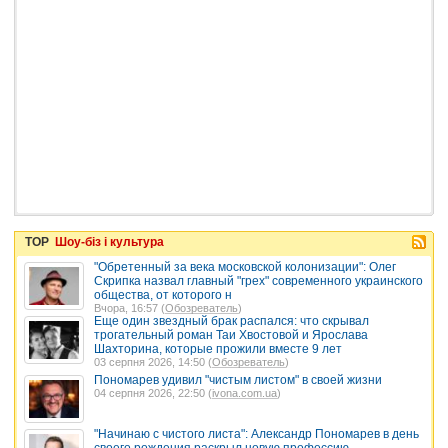
TOP
Шоу-біз і культура
"Обретенный за века московской колонизации": Олег
Скрипка назвал главный "грех" современного украинского
общества, от которого н
Вчора, 16:57 (
Обозреватель
)
Еще один звездный брак распался: что скрывал
трогательный роман Таи Хвостовой и Ярослава
Шахторина, которые прожили вместе 9 лет
03 серпня 2026, 14:50 (
Обозреватель
)
Пономарев удивил "чистым листом" в своей жизни
04 серпня 2026, 22:50 (
ivona.com.ua
)
"Начинаю с чистого листа": Александр Пономарев в день
своего рождения раскрыл новую профессию