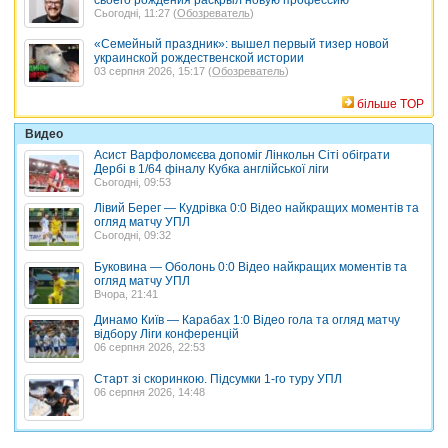
Сьогодні, 11:27 (
Обозреватель
)
«Семейный праздник»: вышел первый тизер новой
украинской рождественской истории
03 серпня 2026, 15:17 (
Обозреватель
)
більше TOP
Видео
Асист Варфоломєєва допоміг Лінкольн Сіті обіграти
Дербі в 1/64 фіналу Кубка англійської ліги
Сьогодні, 09:53
Лівий Берег — Кудрівка 0:0 Відео найкращих моментів та
огляд матчу УПЛ
Сьогодні, 09:32
Буковина — Оболонь 0:0 Відео найкращих моментів та
огляд матчу УПЛ
Вчора, 21:41
Динамо Київ — Карабах 1:0 Відео гола та огляд матчу
відбору Ліги конференцій
06 серпня 2026, 22:53
Старт зі скоринкою. Підсумки 1-го туру УПЛ
06 серпня 2026, 14:48