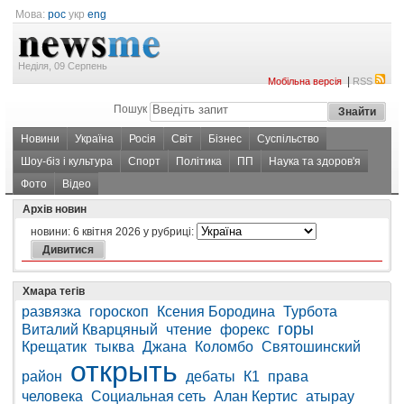
Мова:
рос
укр
eng
Неділя, 09 Серпень
|
Мобільна версія
RSS
Пошук
Новини
Україна
Росія
Світ
Бізнес
Суспільство
Шоу-біз і культура
Спорт
Політика
ПП
Наука та здоров'я
Фото
Відео
Архів новин
новини:
6 квітня 2026
у рубриці:
Хмара тегів
развязка
гороскоп
Ксения Бородина
Турбота
горы
Виталий Кварцяный
чтение
форекс
Крещатик
тыква
Джана
Коломбо
Святошинский
открыть
район
дебаты
К1
права
человека
Социальная сеть
Алан Кертис
атырау