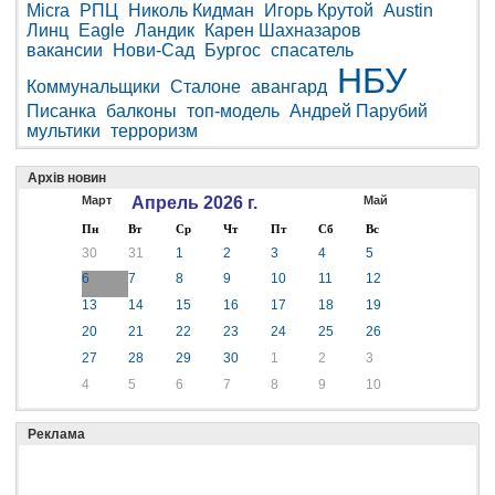
Micra
РПЦ
Николь Кидман
Игорь Крутой
Austin
Линц
Eagle
Ландик
Карен Шахназаров
вакансии
Нови-Сад
Бургос
спасатель
НБУ
Коммунальщики
Сталоне
авангард
Писанка
балконы
топ-модель
Андрей Парубий
мультики
терроризм
Архів новин
Март
Апрель 2026 г.
Май
Пн
Вт
Ср
Чт
Пт
Сб
Вс
30
31
1
2
3
4
5
6
7
8
9
10
11
12
13
14
15
16
17
18
19
20
21
22
23
24
25
26
27
28
29
30
1
2
3
4
5
6
7
8
9
10
Реклама