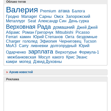
Облако тегов
Валерия
атака
Premium
Балога
Гродно
Manager
Сарны
Омск
Запорожский
Металлург
Seat
Александр Син
День сурка
Верховная Рада
домашний
Джей Джей
Абрамс
Роман Григорчук
Mitsubishi
Picasso
Ferrari
камин
Юрий Степанов
Оита
бездомные
Charger
гололед
Эфиопия
Черниговец
Tucson
МоАЗ
Carry
ливневки
долгопрудный
Юрий
зарплата
Одарченко
Верхотурье
Формула-1
межбанковская
Мосул
какого
Крис Эванс
камри
мопед
Дэвид Духовны
Архив новостей
Реклама