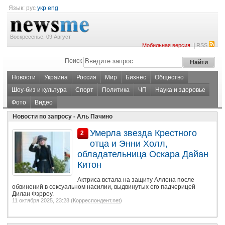
Язык:
рус
укр
eng
Воскресенье, 09 Август
|
Мобильная версия
RSS
Поиск
Новости
Украина
Россия
Мир
Бизнес
Общество
Шоу-биз и культура
Спорт
Политика
ЧП
Наука и здоровье
Фото
Видео
Новости по запросу - Аль Пачино
Умерла звезда Крестного
2
отца и Энни Холл,
обладательница Оскара Дайан
Китон
Актриса встала на защиту Аллена после
обвинений в сексуальном насилии, выдвинутых его падчерицей
Дилан Фэрроу.
11 октября 2025, 23:28 (
Корреспондент.net
)