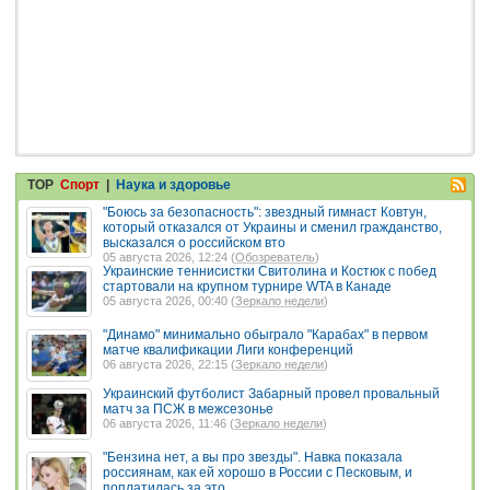
TOP
Спорт
|
Наука и здоровье
"Боюсь за безопасность": звездный гимнаст Ковтун,
который отказался от Украины и сменил гражданство,
высказался о российском вто
05 августа 2026, 12:24 (
Обозреватель
)
Украинские теннисистки Свитолина и Костюк с побед
стартовали на крупном турнире WTA в Канаде
05 августа 2026, 00:40 (
Зеркало недели
)
"Динамо" минимально обыграло "Карабах" в первом
матче квалификации Лиги конференций
06 августа 2026, 22:15 (
Зеркало недели
)
Украинский футболист Забарный провел провальный
матч за ПСЖ в межсезонье
06 августа 2026, 11:46 (
Зеркало недели
)
"Бензина нет, а вы про звезды". Навка показала
россиянам, как ей хорошо в России с Песковым, и
поплатилась за это