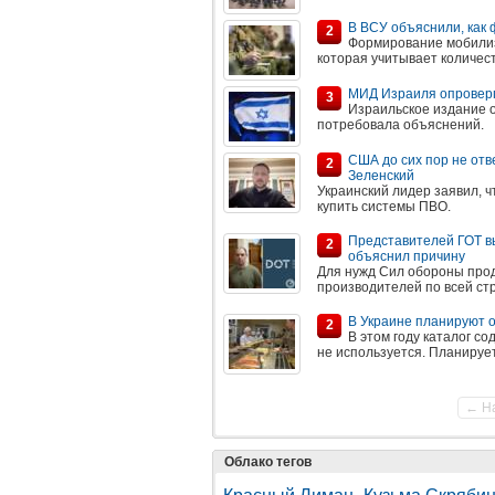
В ВСУ объяснили, как
2
Формирование мобилиз
которая учитывает количес
МИД Израиля опроверг 
3
Израильское издание о
потребовала объяснений.
США до сих пор не отв
2
Зеленский
Украинский лидер заявил, 
купить системы ПВО.
Представителей ГОТ вы
2
объяснил причину
Для нужд Сил обороны прод
производителей по всей ст
В Украине планируют о
2
В этом году каталог с
не используется. Планирует
← Н
Облако тегов