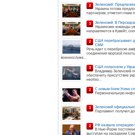
Зеленский: Предлагае
2
Украина готова предл
партнерам, отметил глава г
Зеленский: В Персидск
3
Украинские команды уж
направляются в Кувейт, со
США перебрасывают до
2
СМИ
Речь идет о переброске ам
соединения морской пехоты
военнослужа...
США попросили у Укра
3
Владимир Зеленский п
обеспечить присутствие укр
необхо...
С новым боем Усика с
2
Первоначальную инфо
Зеленский официально
3
Парламент получил до
РФ назвала операцию 
2
В Нью-Йорке постоянн
выступая на заседании Сов