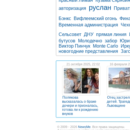
Красный Лиман
Кузьма Скряби
руслан
авторизация
Приват
Бэнкс
Вифлеемский огонь
Фина
Временная администрация
Чех
Сельсовет
ДНУ
прямая линия
бутусов
Молодечно
забор
Юри
Виктор Пинчук
Monte Carlo
Ирк
новогодние представления
Заг
21 октября 2025, 22:02
16 февраля 2
Полякова
Отец застрел
высказалась о браке
детей. Трагед
дочери и призналась,
Львовщине
готова ли к рождению
внуков
© 2009 - 2026
NewsMe
. Все права защищены.