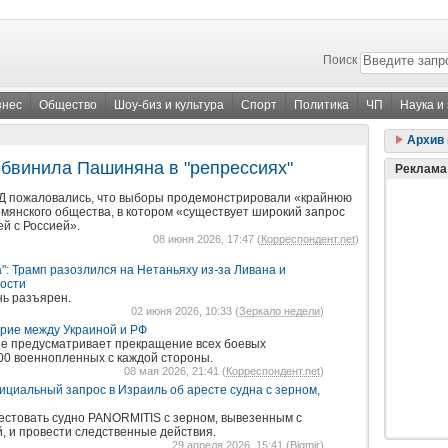
Поиск
знес
Общество
Шоу-биз и культура
Спорт
Политика
ЧП
Наука и
Архив 
обвинила Пашиняна в "репрессиях"
Реклама
Д пожаловались, что выборы продемонстрировали «крайнюю
мянского общества, в котором «существует широкий запрос
ей с Россией».
08 июня 2026, 17:47 (
Корреспондент.net
)
а": Трамп разозлился на Нетаньяху из-за Ливана и
ности
нь разъярен.
02 июня 2026, 10:33 (
Зеркало недели
)
рие между Украиной и РФ
е предусматривает прекращение всех боевых
000 военнопленных с каждой стороны.
08 мая 2026, 21:41 (
Корреспондент.net
)
циальный запрос в Израиль об аресте судна с зерном,
естовать судно PANORMITIS с зерном, вывезенным с
, и провести следственные действия.
29 апреля 2026, 15:41 (
Bigmir
)