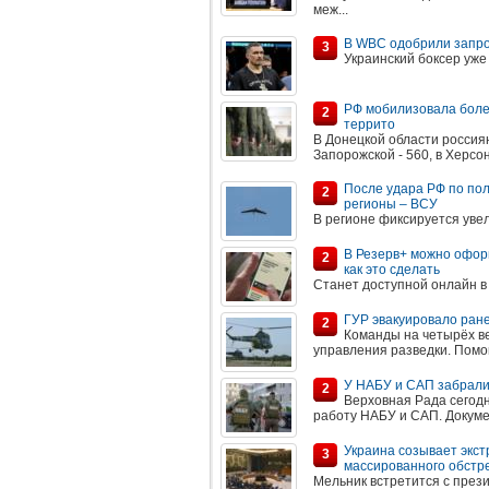
меж...
В WBC одобрили запро
3
Украинский боксер уже
РФ мобилизовала боле
2
террито
В Донецкой области россиян
Запорожской - 560, в Херсон
После удара РФ по пол
2
регионы – ВСУ
В регионе фиксируется уве
В Резерв+ можно оформ
2
как это сделать
Станет доступной онлайн в
ГУР эвакуировало ран
2
Команды на четырёх в
управления разведки. Помо
У НАБУ и САП забрали 
2
Верховная Рада сегодн
работу НАБУ и САП. Докуме
Украина созывает экст
3
массированного обстр
Мельник встретится с през