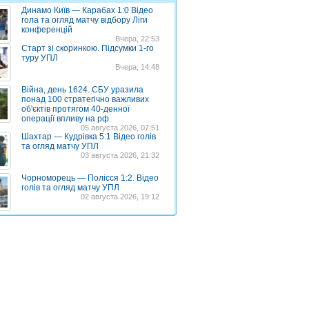
Динамо Київ — Карабах 1:0 Відео
гола та огляд матчу відбору Ліги
конференцій
Вчера, 22:53
Старт зі скоринкою. Підсумки 1-го
туру УПЛ
Вчера, 14:48
Війна, день 1624. СБУ уразила
понад 100 стратегічно важливих
об'єктів протягом 40-денної
операції впливу на рф
05 августа 2026, 07:51
Шахтар — Кудрівка 5:1 Відео голів
та огляд матчу УПЛ
03 августа 2026, 21:32
Чорноморець — Полісся 1:2. Відео
голів та огляд матчу УПЛ
02 августа 2026, 19:12