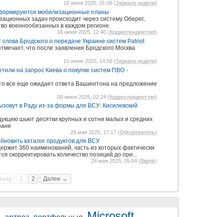
18 июня 2025, 01:08 (
Зеркало недели
)
 формируются мобилизационные планы
ационных задач происходит через систему Оберег,
тво военнообязанных в каждом регионе.
16 июня 2025, 12:40 (
Корреспондент.net
)
слова Бродского о передаче Украине систем Patriot
тмечает, что после заявления Бродского Москва
10 июня 2025, 14:58 (
Зеркало недели
)
етили на запрос Киева о покупке систем ПВО -
что все еще ожидает ответа Вашингтона на предложение
08 июня 2025, 02:24 (
Корреспондент.net
)
зовут в Раду из-за формы для ВСУ: Кисилевский
укцию шьют десятки крупных и сотни малых и средних
ране
28 мая 2025, 17:17 (
Обозреватель
)
бновить каталог продуктов для ВСУ
одержит 360 наименований, часть из которых фактически
ся скорректировать количество позиций до при...
28 мая 2025, 05:54 (
Bigmir
)
азад
1
2
Далее →
Microsoft