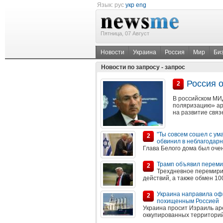
Язык:
рус
укр
eng
Пятница, 07 Август
Новости
Украина
Россия
Мир
Би
Новости по запросу - запрос
Россия 
2
В российском МИ
поляризацию» ар
на развитие связ
"Ты совсем сошел с ум
2
обвинил в неблагодар
Глава Белого дома был оче
Трамп объявил переми
2
Трехдневное перемири
действий, а также обмен 1
Украина направила офи
2
похищенным Россией
Украина просит Израиль ар
оккупированных территорий