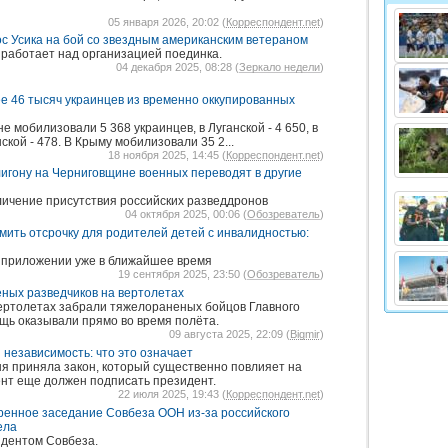
05 января 2026, 20:02 (
Корреспондент.net
)
с Усика на бой со звездным американским ветераном
 работает над организацией поединка.
04 декабря 2025, 08:28 (
Зеркало недели
)
е 46 тысяч украинцев из временно оккупированных
е мобилизовали 5 368 украинцев, в Луганской - 4 650, в
ской - 478. В Крыму мобилизовали 35 2...
18 ноября 2025, 14:45 (
Корреспондент.net
)
игону на Черниговщине военных переводят в другие
личение присутствия российских разведдронов
04 октября 2025, 00:06 (
Обозреватель
)
ить отсрочку для родителей детей с инвалидностью:
 приложении уже в ближайшее время
19 сентября 2025, 23:50 (
Обозреватель
)
еных разведчиков на вертолетах
ертолетах забрали тяжелораненых бойцов Главного
щь оказывали прямо во время полёта.
09 августа 2025, 22:09 (
Bigmir
)
независимость: что это означает
я приняла закон, который существенно повлияет на
нт еще должен подписать президент.
22 июля 2025, 19:43 (
Корреспондент.net
)
ренное заседание Совбеза ООН из-за российского
ела
идентом Совбеза.