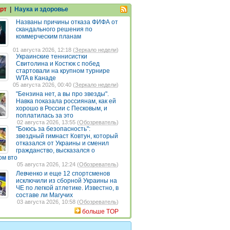
рт
|
Наука и здоровье
Названы причины отказа ФИФА от
скандального решения по
коммерческим планам
01 августа 2026, 12:18 (
Зеркало недели
)
Украинские теннисистки
Свитолина и Костюк с побед
стартовали на крупном турнире
WTA в Канаде
05 августа 2026, 00:40 (
Зеркало недели
)
"Бензина нет, а вы про звезды".
Навка показала россиянам, как ей
хорошо в России с Песковым, и
поплатилась за это
02 августа 2026, 13:55 (
Обозреватель
)
"Боюсь за безопасность":
звездный гимнаст Ковтун, который
отказался от Украины и сменил
гражданство, высказался о
ом вто
05 августа 2026, 12:24 (
Обозреватель
)
Левченко и еще 12 спортсменов
исключили из сборной Украины на
ЧЕ по легкой атлетике. Известно, в
составе ли Магучих
03 августа 2026, 10:58 (
Обозреватель
)
больше TOP