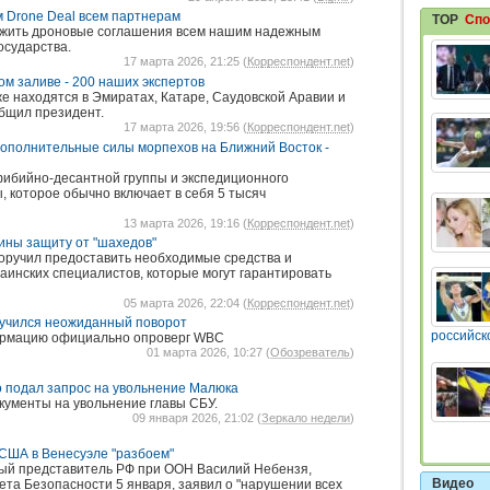
м Drone Deal всем партнерам
TOP
Спо
ожить дроновые соглашения всем нашим надежным
осударства.
17 марта 2026, 21:25 (
Корреспондент.net
)
ом заливе - 200 наших экспертов
е находятся в Эмиратах, Катаре, Саудовской Аравии и
общил президент.
17 марта 2026, 19:56 (
Корреспондент.net
)
полнительные силы морпехов на Ближний Восток -
фибийно-десантной группы и экспедиционного
, которое обычно включает в себя 5 тысяч
13 марта 2026, 19:16 (
Корреспондент.net
)
ины защиту от "шахедов"
оручил предоставить необходимые средства и
аинских специалистов, которые могут гарантировать
05 марта 2026, 22:04 (
Корреспондент.net
)
лучился неожиданный поворот
российск
рмацию официально опроверг WBC
01 марта 2026, 10:27 (
Обозреватель
)
 подал запрос на увольнение Малюка
кументы на увольнение главы СБУ.
09 января 2026, 21:02 (
Зеркало недели
)
США в Венесуэле "разбоем"
ый представитель РФ при ООН Василий Небензя,
Видео
ета Безопасности 5 января, заявил о "нарушении всех