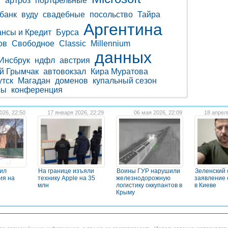
н
артроз
портфельные
банк
вуду
свадебные
посольство
Тайра
Аргентина
нсы и Кредит
Бурса
ов
Свободное
Classic
Millennium
данных
Инсбрук
ндфл
австрия
й Грымчак
автовокзал
Кира Муратова
утск
Магадан
доменов
купальный сезон
сы
конференция
026, 22:50
17 января 2026, 22:29
06 мая 2026, 22:09
18 апрел
ил
На границе изъяли
Воины ГУР нарушили
Зеленский 
ия на
технику Apple на 35
железнодорожную
заявление 
млн
логистику оккупантов в
в Киеве
Крыму