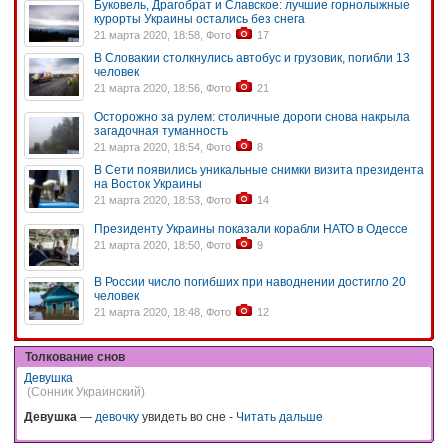
Буковель, Драгобрат и Славское: лучшие горнолыжные
курорты Украины остались без снега
21 марта 2020, 18:58, Фото
17
В Словакии столкнулись автобус и грузовик, погибли 13
человек
21 марта 2020, 18:56, Фото
21
Осторожно за рулем: столичные дороги снова накрыла
загадочная туманность
21 марта 2020, 18:54, Фото
8
В Сети появились уникальные снимки визита президента
на Восток Украины
21 марта 2020, 18:53, Фото
14
Президенту Украины показали корабли НАТО в Одессе
21 марта 2020, 18:50, Фото
9
В России число погибших при наводнении достигло 20
человек
21 марта 2020, 18:48, Фото
12
Толкование снов
Девушка
(Сонник Украинский)
Девушка
—
девочку
увидеть во сне -
Читать дальше