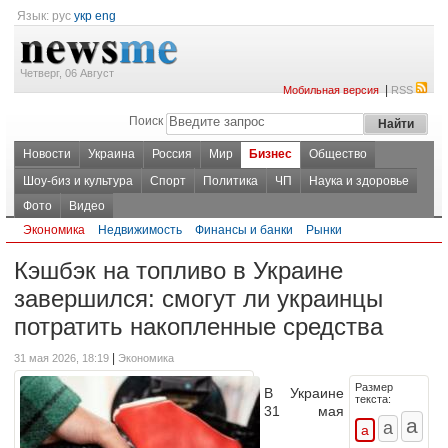
Язык:
рус
укр
eng
Четверг, 06 Август
|
Мобильная версия
RSS
Поиск
Новости
Украина
Россия
Мир
Бизнес
Общество
Шоу-биз и культура
Спорт
Политика
ЧП
Наука и здоровье
Фото
Видео
Экономика
Недвижимость
Финансы и банки
Рынки
Кэшбэк на топливо в Украине
завершился: смогут ли украинцы
потратить накопленные средства
|
31 мая 2026, 18:19
Экономика
Размер
В Украине
текста:
31 мая