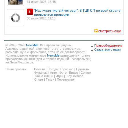
31 июля 2026, 16:45
"Наступил чистый четверг": В ТЦК СП по всей стране
2
проводятся проверки
30 июля 2026, 11:13
смотреть еще
© 2009 - 2026
NewsMe
. Все права защищены.
Правообладателям
Администрация сайта не несёт ответственности за
Связаться с нами
размещённую информацию, а так же ее достоверность.
Использование материалов
NewsMe
разрешается только
при условии ссылки (для интернет-изданий - гиперссылки)
на NewsMe.com.ua.
Наши проекты:
Новости
|
Погода
|
Гороскоп
|
Приметы
|
Финансы
|
Авто
|
Фото
|
Видео
|
Сонник
|
Тайна имени
|
Игры
|
Шоу-бизнес
|
Спорт
|
Такси
|
Переводчик