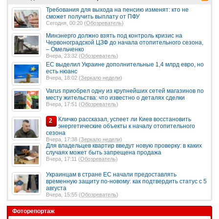
Требования для выхода на пенсию изменят: кто не
сможет получить выплату от ПФУ
Сегодня, 00:20 (
Обозреватель
)
Минэнерго должно взять под контроль кризис на
Червоноградской ЦЗФ до начала отопительного сезона,
– Омельченко
Вчера, 23:32 (
Обозреватель
)
ЕС выделил Украине дополнительные 1,4 млрд евро, но
есть нюанс
Вчера, 18:02 (
Зеркало недели
)
Varus приобрел одну из крупнейших сетей магазинов по
месту жительства: что известно о деталях сделки
Вчера, 17:51 (
Обозреватель
)
Кличко рассказал, успеет ли Киев восстановить
2
энергетические объекты к началу отопительного
сезона
Вчера, 17:38 (
Зеркало недели
)
Для владельцев квартир введут новую проверку: в каких
случаях может быть запрещена продажа
Вчера, 17:11 (
Обозреватель
)
Украинцам в стране ЕС начали предоставлять
временную защиту по-новому: как подтвердить статус с 5
августа
Вчера, 15:55 (
Обозреватель
)
Фоторепортаж