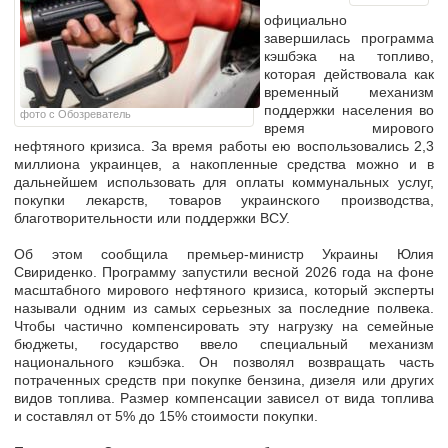
официально
завершилась программа
кэшбэка
на топливо
,
которая действовала как
временный механизм
поддержки населения во
фото с Обозреватель
время мирового
нефтяного кризиса. За время работы ею воспользовались
2,3
миллиона украинцев, а
накопленные средства можно и в
дальнейшем использовать
для оплаты коммунальных услуг,
покупки лекарств, товаров украинского производства,
благотворительности или поддержки ВСУ.
Об этом сообщила премьер-министр Украины Юлия
Свириденко. Программу запустили весной 2026 года на фоне
масштабного мирового нефтяного кризиса, который эксперты
называли одним из
самых серьезных за последние полвека.
Чтобы частично компенсировать эту нагрузку на семейные
бюджеты, государство ввело специальный механизм
национального кэшбэка. Он позволял возвращать часть
потраченных средств при покупке бензина, дизеля или других
видов топлива. Размер компенсации
зависел от вида топлива
и составлял от 5% до 15%
стоимости покупки.