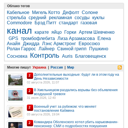
Облако тегов
Кабельное
Мигель Котто
Дефолт
Солоне
стрельба
средний
рекламная
сосуды
куклы
Commodore
Брэд Питт
стандарт
газовая
канал
карате
яйцо
Горки
Артем Шевченко
GPS
тромбофлебита
Лиза Арзамасова
Елена
Анайя
Джидда
Лэнс Армстронг
Евросоюз
Ролан Гаррос
Лайнер
Свиной грипп
Пушкино
Контроль
Сосновка
Auris
Благовещенск
Многие пишут
Украина
|
Россия
|
Мир
Дополнительные выходные: будут ли в этом году на
2
День Независимости
02 августа 2026, 11:07
В Хмельницком раздались взрывы без объявления
2
воздушной тревоги
31 июля 2026, 12:40
Военный учет за рубежом: что меняет
2
постановление Кабмина
03 августа 2026, 19:04
Командира Оболенского хотел убить харьковчанин-
2
пенсионер: СМИ о подробностях покушения