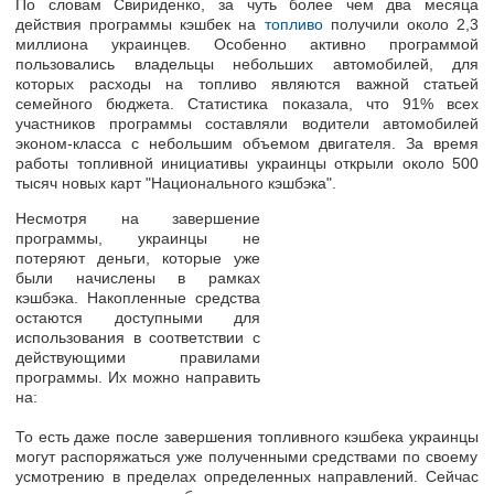
По словам Свириденко, за чуть более чем два месяца
действия программы кэшбек на
топливо
получили
около 2,3
миллиона украинцев.
Особенно активно программой
пользовались владельцы небольших автомобилей, для
которых расходы на топливо являются важной статьей
семейного бюджета. Статистика показала, что 91% всех
участников программы составляли водители автомобилей
эконом-класса с небольшим объемом двигателя.
За время
работы топливной инициативы украинцы открыли около 500
тысяч новых карт "Национального кэшбэка".
Несмотря на завершение
программы,
украинцы не
потеряют деньги
, которые уже
были начислены в рамках
кэшбэка. Накопленные средства
остаются доступными для
использования в соответствии с
действующими правилами
программы. Их можно направить
на:
То есть даже после завершения топливного кэшбека украинцы
могут распоряжаться уже полученными средствами
по своему
усмотрению в пределах определенных направлений. Сейчас