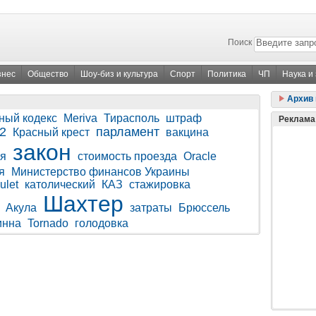
Поиск
знес
Общество
Шоу-биз и культура
Спорт
Политика
ЧП
Наука и
Архив 
ный кодекс
Meriva
Тирасполь
штраф
Реклама
2
парламент
Красный крест
вакцина
закон
я
стоимость проезда
Oracle
я
Министерство финансов Украины
ulet
католический
КАЗ
стажировка
Шахтер
Акула
затраты
Брюссель
инна
Tornado
голодовка