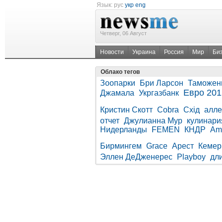
Язык:
рус
укр
eng
Четверг, 06 Август
Новости
Украина
Россия
Мир
Би
Облако тегов
Зоопарки
Бри Ларсон
Таможен
Евро 201
Джамала
Укргазбанк
Кристин Скотт
Cobra
Схід
алле
отчет
Джулианна Мур
кулинари
Нидерланды
FEMEN
КНДР
Am
Бирмингем
Grace
Арест
Кемер
Эллен ДеДженерес
Playboy
дл