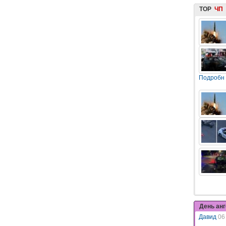
TOP
ЧП
Подробн
День ан
Давид
06