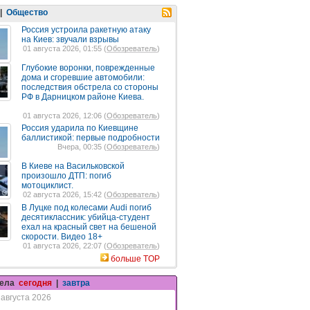
|
Общество
Россия устроила ракетную атаку
на Киев: звучали взрывы
01 августа 2026, 01:55 (
Обозреватель
)
Глубокие воронки, поврежденные
дома и сгоревшие автомобили:
последствия обстрела со стороны
РФ в Дарницком районе Киева.
01 августа 2026, 12:06 (
Обозреватель
)
Россия ударила по Киевщине
баллистикой: первые подробности
Вчера, 00:35 (
Обозреватель
)
В Киеве на Васильковской
произошло ДТП: погиб
мотоциклист.
02 августа 2026, 15:42 (
Обозреватель
)
В Луцке под колесами Audi погиб
десятиклассник: убийца-студент
ехал на красный свет на бешеной
скорости. Видео 18+
01 августа 2026, 22:07 (
Обозреватель
)
больше TOP
гела
сегодня
|
завтра
 августа 2026