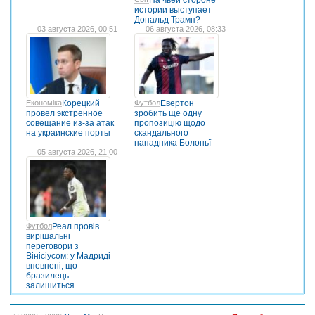
истории выступает
Дональд Трамп?
03 августа 2026, 00:51
06 августа 2026, 08:33
Економіка
Корецкий
Футбол
Евертон
провел экстренное
зробить ще одну
совещание из-за атак
пропозицію щодо
на украинские порты
скандального
нападника Болоньї
05 августа 2026, 21:00
Футбол
Реал провів
вирішальні
переговори з
Вінісіусом: у Мадриді
впевнені, що
бразилець
залишиться