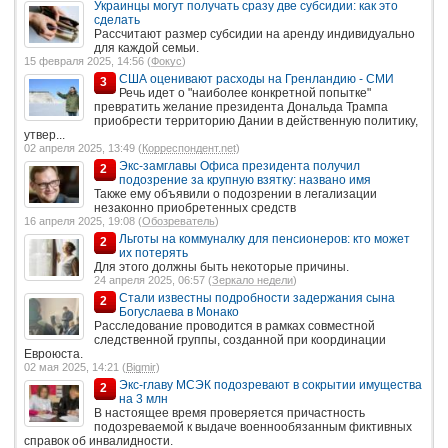
Украинцы могут получать сразу две субсидии: как это
сделать
Рассчитают размер субсидии на аренду индивидуально
для каждой семьи.
15 февраля 2025, 14:56 (
Фокус
)
США оценивают расходы на Гренландию - СМИ
3
Речь идет о "наиболее конкретной попытке"
превратить желание президента Дональда Трампа
приобрести территорию Дании в действенную политику,
утвер...
02 апреля 2025, 13:49 (
Корреспондент.net
)
Экс-замглавы Офиса президента получил
2
подозрение за крупную взятку: названо имя
Также ему объявили о подозрении в легализации
незаконно приобретенных средств
16 апреля 2025, 19:08 (
Обозреватель
)
Льготы на коммуналку для пенсионеров: кто может
2
их потерять
Для этого должны быть некоторые причины.
24 апреля 2025, 06:57 (
Зеркало недели
)
Стали известны подробности задержания сына
2
Богуслаева в Монако
Расследование проводится в рамках совместной
следственной группы, созданной при координации
Евроюста.
02 мая 2025, 14:21 (
Bigmir
)
Экс-главу МСЭК подозревают в сокрытии имущества
2
на 3 млн
В настоящее время проверяется причастность
подозреваемой к выдаче военнообязанным фиктивных
справок об инвалидности.