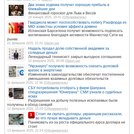
Два знака зодиака получат хорошую прибыль в
ближайшие дни
Финансовый гороскоп для Льва и Весов
29 января 2025, 18:41 (
Обозреватель
)
Гвардиола может поспособствовать побегу Рэшфорда из
МЮ: известны условия эффекта домино
Испанская Барселона получит возможность подписать
англичанина благодаря активности Манчестер Сити на
рынке.
01 февраля 2025, 01:01 (
iSport.ua
)
Надаль продал долю собственной академии за
солидные деньги
Легендарный теннисист закрыл выгодное соглашение.
10 февраля 2025, 00:09 (
iSport.ua
)
"Укрэнерго" получило возможность снизить долговой
кризис в энергетике
Изменения в законодательстве обеспечат постепенное
уменьшение взаимных долговых обязательств
11 февраля 2025, 22:36 (
Обозреватель
)
СБУ потребовала отобрать у фирм Шапрана
спецразрешения "Юниграна": СМИ узнали о судебных
исках
Разрешения на добычу полезных ископаемых были
получены в обход санкций
12 февраля 2025, 15:03 (
Обозреватель
)
Стоит ли скупать доллары: украинцам рассказали,
3
во что лучше вкладывать деньги
Паниковать из-за роста официального курса доллара не
стоит
13 февраля 2025, 22:24 (
Обозреватель
)