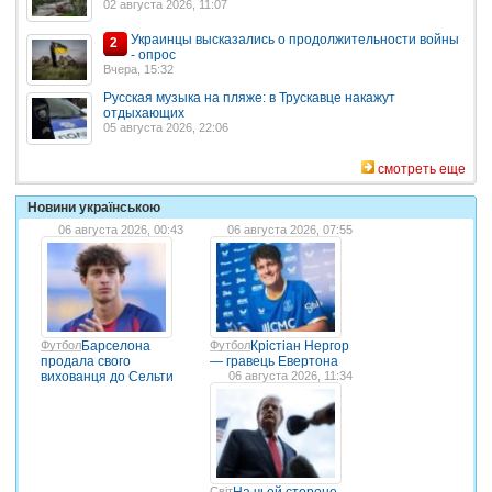
02 августа 2026, 11:07
Украинцы высказались о продолжительности войны
2
- опрос
Вчера, 15:32
Русская музыка на пляже: в Трускавце накажут
отдыхающих
05 августа 2026, 22:06
смотреть еще
Новини українською
06 августа 2026, 00:43
06 августа 2026, 07:55
Футбол
Барселона
Футбол
Крістіан Нергор
продала свого
— гравець Евертона
вихованця до Сельти
06 августа 2026, 11:34
Світ
На чьей стороне