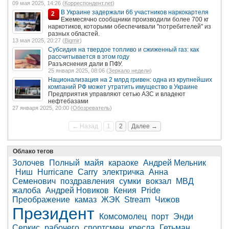
09 мая 2025, 14:26 (
Корреспондент.net
)
В Украине задержали 66 участников наркокартеля
2
Ежемесячно сообщники производили более 700 кг
наркотиков, которыми обеспечивали "потребителей" из
разных областей.
13 мая 2025, 20:27 (
Bigmir
)
Субсидия на твердое топливо и сжиженный газ: как
рассчитывается в этом году
Разъяснения дали в ПФУ.
25 января 2025, 08:06 (
Зеркало недели
)
Национализация на 2 млрд гривен: одна из крупнейших
компаний РФ может утратить имущество в Украине
Предприятия управляют сетью АЗС и владеют
нефтебазами
27 января 2025, 20:00 (
Обозреватель
)
← Назад
1
2
Далее →
Облако тегов
Золочев
Полный
майя
караоке
Андрей Мельник
Ниш
Hurricane
Carry
электричка
Анна
Семенович
поздравления
сумки
вокзал
МВД
жалоба
Андрей Новиков
Кения
Pride
Преображение
камаз
ЖЭК
Stream
Чижов
Президент
Комсомолец
порт
Энди
Серкис
рабочего
спортсмен
кресла
Гетьман