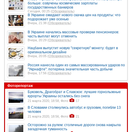
больше: озвучены космические зарплаты
государственных банкиров
Сегодня, 00:25 (
Обозреватель
)
В Украине ожидают нового скачка цен на продукты: что
подорожает уже осенью
Вчера, 21:38 (
Обозреватель
)
В Украине начались массовые проверки пенсионеров:
часть выплат могут отменить
Вчера, 20:29 (
Обозреватель
)
Нацбанк выпустит новую "секретную" монету: будет в
оригинальном дизайне
Вчера, 20:05 (
Обозреватель
)
Россия нанесла один из самых массированных ударов по
"Укрнафте": потеряна значительная часть добычи
Вчера, 17:56 (
Обозреватель
)
Фоторепортаж
Буковель, Драгобрат и Славское: лучшие горнолыжные
курорты Украины остались без снега
21 марта 2020, 18:58, Фото
17
В Словакии столкнулись автобус и грузовик, погибли 13
человек
21 марта 2020, 18:56, Фото
21
Осторожно за рулем: столичные дороги снова накрыла
загадочная туманность