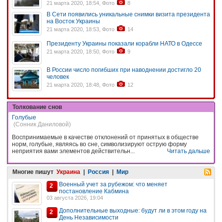
21 марта 2020, 18:54, Фото
8
В Сети появились уникальные снимки визита президента
на Восток Украины
21 марта 2020, 18:53, Фото
14
Президенту Украины показали корабли НАТО в Одессе
21 марта 2020, 18:50, Фото
9
В России число погибших при наводнении достигло 20
человек
21 марта 2020, 18:48, Фото
12
Толкование снов
Голубые
(Сонник Даниловой)
Воспринимаемые в качестве отклонений от принятых в обществе
норм, голубые, являясь во сне, символизируют острую форму
неприятия вами элементов действительн...
Читать дальше
Многие пишут
Украина
|
Россия
|
Мир
Военный учет за рубежом: что меняет
2
постановление Кабмина
03 августа 2026, 19:04
Дополнительные выходные: будут ли в этом году на
2
День Независимости