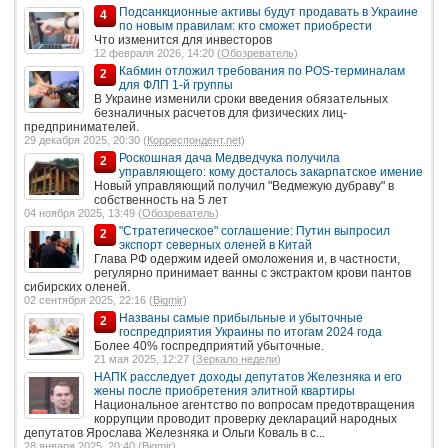
Подсанкционные активы будут продавать в Украине
4
по новым правилам: кто сможет приобрести
Что изменится для инвесторов
12 февраля 2026, 14:20 (
Обозреватель
)
Кабмин отложил требования по POS-терминалам
2
для ФЛП 1-й группы
В Украине изменили сроки введения обязательных
безналичных расчетов для физических лиц-
предпринимателей.
29 декабря 2025, 20:30 (
Корреспондент.net
)
Роскошная дача Медведчука получила
2
управляющего: кому досталось закарпатское имение
Новый управляющий получил "Ведмежую дубраву" в
собственность на 5 лет
04 ноября 2025, 13:49 (
Обозреватель
)
"Стратегическое" соглашение: Путин выпросил
2
экспорт северных оленей в Китай
Глава РФ одержим идеей омоложения и, в частности,
регулярно принимает ванны с экстрактом крови пантов
сибирских оленей.
02 сентября 2025, 22:16 (
Bigmir
)
Названы самые прибыльные и убыточные
2
госпредприятия Украины по итогам 2024 года
Более 40% госпредприятий убыточные.
21 мая 2025, 12:27 (
Зеркало недели
)
НАПК расследует доходы депутатов Железняка и его
жены после приобретения элитной квартиры
Национальное агентство по вопросам предотвращения
коррупции проводит проверку деклараций народных
депутатов Ярослава Железняка и Ольги Коваль в с...
28 января 2025, 20:40 (
Bigmir
)