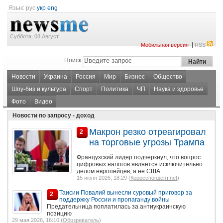
Язык:
рус
укр
eng
Суббота, 08 Август
|
Мобильная версия
RSS
Поиск
Новости
Украина
Россия
Мир
Бизнес
Общество
Шоу-биз и культура
Спорт
Политика
ЧП
Наука и здоровье
Фото
Видео
Новости по запросу - доход
Макрон резко отреагировал
2
на торговые угрозы Трампа
Французский лидер подчеркнул, что вопрос
цифровых налогов является исключительно
делом европейцев, а не США.
15 июня 2026, 18:29 (
Корреспондент.net
)
Таисии Повалий вынесли суровый приговор за
2
поддержку России и пропаганду войны
Предательница поплатилась за антиукраинскую
позицию
29 мая 2026, 16:10 (
Обозреватель
)