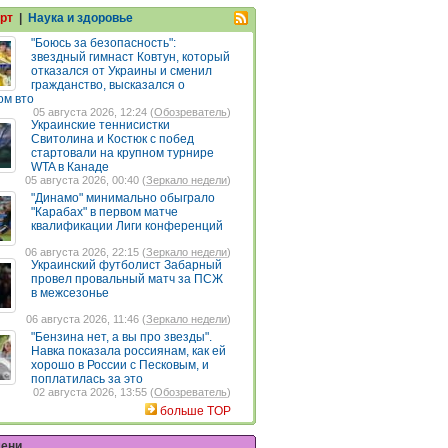
рт
|
Наука и здоровье
"Боюсь за безопасность":
звездный гимнаст Ковтун, который
отказался от Украины и сменил
гражданство, высказался о
ом вто
05 августа 2026, 12:24 (
Обозреватель
)
Украинские теннисистки
Свитолина и Костюк с побед
стартовали на крупном турнире
WTA в Канаде
05 августа 2026, 00:40 (
Зеркало недели
)
"Динамо" минимально обыграло
"Карабах" в первом матче
квалификации Лиги конференций
06 августа 2026, 22:15 (
Зеркало недели
)
Украинский футболист Забарный
провел провальный матч за ПСЖ
в межсезонье
06 августа 2026, 11:46 (
Зеркало недели
)
"Бензина нет, а вы про звезды".
Навка показала россиянам, как ей
хорошо в России с Песковым, и
поплатилась за это
02 августа 2026, 13:55 (
Обозреватель
)
больше TOP
мени