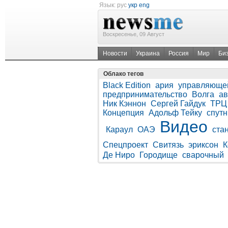
Язык:
рус
укр
eng
Воскресенье, 09 Август
Новости
Украина
Россия
Мир
Би
Облако тегов
Black Edition
ария
управляюще
предпринимательство
Волга
ав
Ник Кэннон
Сергей Гайдук
ТРЦ
Концепция
Адольф Тейку
спут
Видео
Караул
ОАЭ
ста
Спецпроект
Свитязь
эриксон
К
Де Ниро
Городище
сварочный