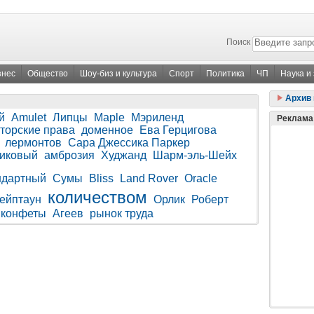
Поиск
знес
Общество
Шоу-биз и культура
Спорт
Политика
ЧП
Наука и
Архив 
й
Amulet
Липцы
Maple
Мэриленд
Реклама
торские права
доменное
Ева Герцигова
лермонтов
Сара Джессика Паркер
никовый
амброзия
Худжанд
Шарм-эль-Шейх
ндартный
Сумы
Bliss
Land Rover
Oracle
количеством
ейптаун
Орлик
Роберт
конфеты
Агеев
рынок труда