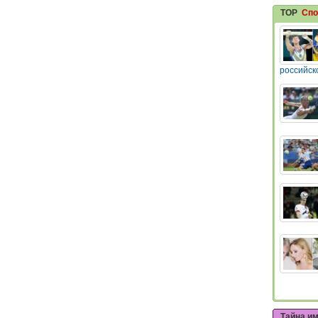
TOP
Спо
российск
Тайна и