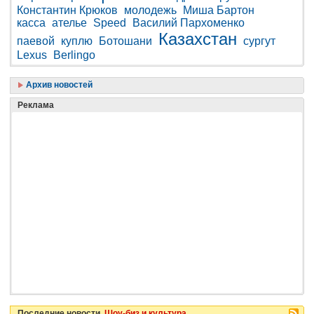
Константин Крюков
молодежь
Миша Бартон
касса
ателье
Speed
Василий Пархоменко
Казахстан
паевой
куплю
Ботошани
сургут
Lexus
Berlingo
Архив новостей
Реклама
Последние новости
Шоу-биз и культура