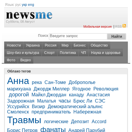
Язык:
рус
укр
eng
Суббота, 08 Август
|
Мобильная версия
RSS
Поиск
Новости
Украина
Россия
Мир
Бизнес
Общество
Шоу-биз и культура
Спорт
Политика
ЧП
Наука и здоровье
Фото
Видео
Облако тегов
Анна
река
Сан-Томе
Доброполье
марихуана
Джордж Миллер
Ягодное
Революция
дорогой
Майкл Джордан
канаду
Анастасия
часы
Задорожная
Малатья
Брюс Ли
СЭС
Уссурийск
Визир
Демократический альянс
Смоленск
предприниматель
Набережная
Травмы
логические
Депозит
Accord
фанаты
Борис Петров
Андрей Парубий