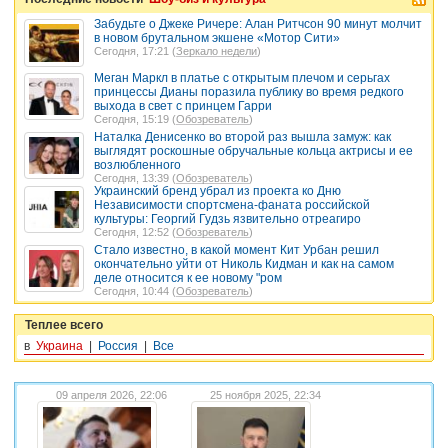
Забудьте о Джеке Ричере: Алан Ритчсон 90 минут молчит
в новом брутальном экшене «Мотор Сити»
Сегодня, 17:21 (
Зеркало недели
)
Меган Маркл в платье с открытым плечом и серьгах
принцессы Дианы поразила публику во время редкого
выхода в свет с принцем Гарри
Сегодня, 15:19 (
Обозреватель
)
Наталка Денисенко во второй раз вышла замуж: как
выглядят роскошные обручальные кольца актрисы и ее
возлюбленного
Сегодня, 13:39 (
Обозреватель
)
Украинский бренд убрал из проекта ко Дню
Независимости спортсмена-фаната российской
культуры: Георгий Гудзь язвительно отреагиро
Сегодня, 12:52 (
Обозреватель
)
Стало известно, в какой момент Кит Урбан решил
окончательно уйти от Николь Кидман и как на самом
деле относится к ее новому "ром
Сегодня, 10:44 (
Обозреватель
)
Теплее всего
в
Украина
|
Россия
|
Все
09 апреля 2026, 22:06
25 ноября 2025, 22:34