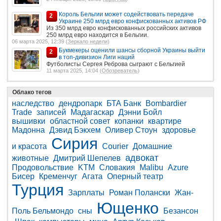
Король Бельгии может содействовать передаче
2
Украине 250 млрд евро конфискованных активов РФ
Из 350 млрд евро конфискованных российских активов
250 млрд евро находится в Бельгии.
06 марта 2025, 12:39 (
Зеркало недели
)
Букмекеры оценили шансы сборной Украины выйти
2
в топ-дивизион Лиги наций
Футболисты Сергея Реброва сыграют с Бельгией
11 марта 2025, 14:04 (
Обозреватель
)
Облако тегов
наследство
дендропарк
БТА Банк
Bombardier
Trade
записей
Мадагаскар
Дэнни Бойл
вышивки
областной совет
копанки
квартире
Мадонна
Дэвид Бэкхем
Оливер Стоун
здоровье
Сирия
и красота
Courier
Домашние
адвокат
животные
Дмитрий Шепелев
Продовольствие
KTM
Словакия
Malibu
Azure
Бисер
Кременчуг
Агата
Оперный театр
Турция
Зарплаты
Роман Полански
Жан-
Ющенко
Поль Бельмондо
сны
Безансон