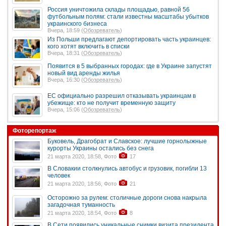
Россия уничтожила склады площадью, равной 56
футбольным полям: стали известны масштабы убытков
украинского бизнеса
Вчера, 18:59 (
Обозреватель
)
Из Польши предлагают депортировать часть украинцев:
кого хотят включить в списки
Вчера, 18:31 (
Обозреватель
)
Появится в 5 выбранных городах: где в Украине запустят
новый вид аренды жилья
Вчера, 16:30 (
Обозреватель
)
ЕС официально разрешил отказывать украинцам в
убежище: кто не получит временную защиту
Вчера, 15:06 (
Обозреватель
)
Фоторепортаж
Буковель, Драгобрат и Славское: лучшие горнолыжные
курорты Украины остались без снега
21 марта 2020, 18:58, Фото
17
В Словакии столкнулись автобус и грузовик, погибли 13
человек
21 марта 2020, 18:56, Фото
21
Осторожно за рулем: столичные дороги снова накрыла
загадочная туманность
21 марта 2020, 18:54, Фото
8
В Сети появились уникальные снимки визита президента