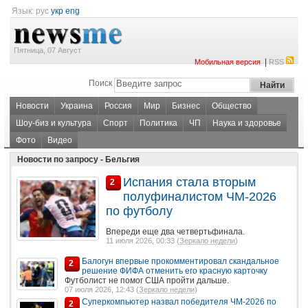
Язык:
рус
укр
eng
Пятница, 07 Август
|
Мобильная версия
RSS
Поиск
Новости
Украина
Россия
Мир
Бизнес
Общество
Шоу-биз и культура
Спорт
Политика
ЧП
Наука и здоровье
Фото
Видео
Новости по запросу - Бельгия
Испания стала вторым
2
полуфиналистом ЧМ-2026
по футболу
Впереди еще два четвертьфинала.
11 июля 2026, 00:33 (
Зеркало недели
)
Балогун впервые прокомментировал скандальное
2
решение ФИФА отменить его красную карточку
Футболист не помог США пройти дальше.
07 июля 2026, 12:43 (
Зеркало недели
)
Суперкомпьютер назвал победителя ЧМ-2026 по
2