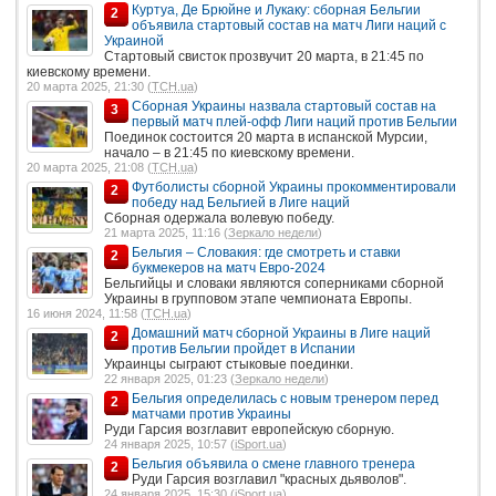
Куртуа, Де Брюйне и Лукаку: сборная Бельгии
2
объявила стартовый состав на матч Лиги наций с
Украиной
Стартовый свисток прозвучит 20 марта, в 21:45 по
киевскому времени.
20 марта 2025, 21:30 (
ТСН.ua
)
Сборная Украины назвала стартовый состав на
3
первый матч плей-офф Лиги наций против Бельгии
Поединок состоится 20 марта в испанской Мурсии,
начало – в 21:45 по киевскому времени.
20 марта 2025, 21:08 (
ТСН.ua
)
Футболисты сборной Украины прокомментировали
2
победу над Бельгией в Лиге наций
Сборная одержала волевую победу.
21 марта 2025, 11:16 (
Зеркало недели
)
Бельгия – Словакия: где смотреть и ставки
2
букмекеров на матч Евро-2024
Бельгийцы и словаки являются соперниками сборной
Украины в групповом этапе чемпионата Европы.
16 июня 2024, 11:58 (
ТСН.ua
)
Домашний матч сборной Украины в Лиге наций
2
против Бельгии пройдет в Испании
Украинцы сыграют стыковые поединки.
22 января 2025, 01:23 (
Зеркало недели
)
Бельгия определилась с новым тренером перед
2
матчами против Украины
Руди Гарсия возглавит европейскую сборную.
24 января 2025, 10:57 (
iSport.ua
)
Бельгия объявила о смене главного тренера
2
Руди Гарсия возглавил "красных дьяволов".
24 января 2025, 15:30 (
iSport.ua
)