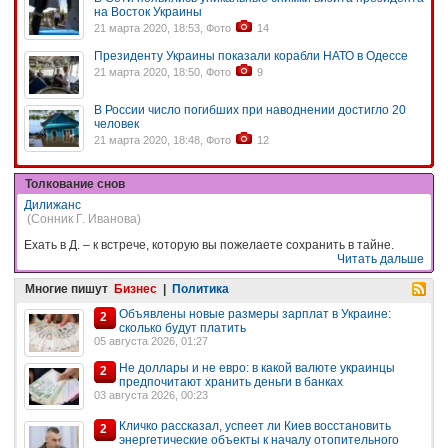
на Восток Украины
21 марта 2020, 18:53, Фото
14
Президенту Украины показали корабли НАТО в Одессе
21 марта 2020, 18:50, Фото
9
В России число погибших при наводнении достигло 20
человек
21 марта 2020, 18:48, Фото
12
Толкование снов
Дилижанс
(Сонник Г. Иванова)
Ехать в Д. – к встрече, которую вы пожелаете сохранить в тайне.
Читать дальше
Многие пишут
Бизнес
|
Политика
Объявлены новые размеры зарплат в Украине:
2
сколько будут платить
05 августа 2026, 01:27
Не доллары и не евро: в какой валюте украинцы
2
предпочитают хранить деньги в банках
03 августа 2026, 00:23
Кличко рассказал, успеет ли Киев восстановить
2
энергетические объекты к началу отопительного