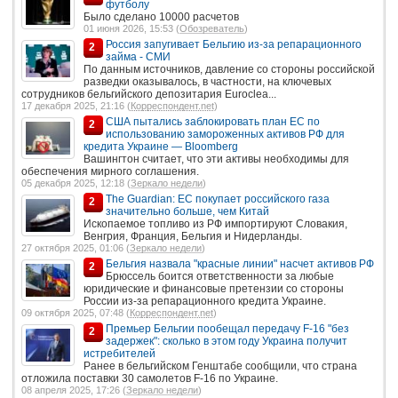
футболу
Было сделано 10000 расчетов
01 июня 2026, 15:53 (
Обозреватель
)
Россия запугивает Бельгию из-за репарационного
2
займа - СМИ
По данным источников, давление со стороны российской
разведки оказывалось, в частности, на ключевых
сотрудников бельгийского депозитария Euroclea...
17 декабря 2025, 21:16 (
Корреспондент.net
)
США пытались заблокировать план ЕС по
2
использованию замороженных активов РФ для
кредита Украине — Bloomberg
Вашингтон считает, что эти активы необходимы для
обеспечения мирного соглашения.
05 декабря 2025, 12:18 (
Зеркало недели
)
The Guardian: ЕС покупает российского газа
2
значительно больше, чем Китай
Ископаемое топливо из РФ импортируют Словакия,
Венгрия, Франция, Бельгия и Нидерланды.
27 октября 2025, 01:06 (
Зеркало недели
)
Бельгия назвала "красные линии" насчет активов РФ
2
Брюссель боится ответственности за любые
юридические и финансовые претензии со стороны
России из-за репарационного кредита Украине.
09 октября 2025, 07:48 (
Корреспондент.net
)
Премьер Бельгии пообещал передачу F-16 "без
2
задержек": сколько в этом году Украина получит
истребителей
Ранее в бельгийском Генштабе сообщили, что страна
отложила поставки 30 самолетов F-16 по Украине.
08 апреля 2025, 17:26 (
Зеркало недели
)