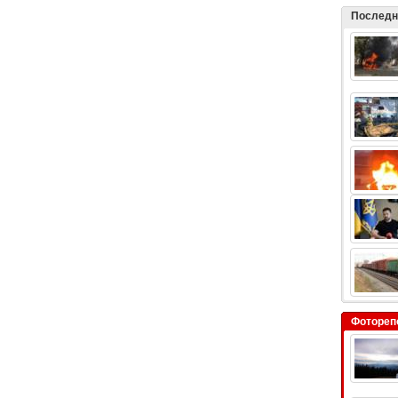
Последн
Фотореп