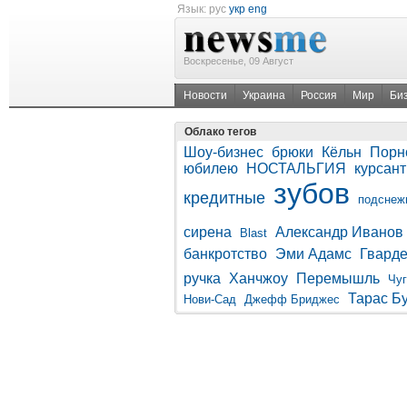
Язык:
рус
укр
eng
Воскресенье, 09 Август
Новости
Украина
Россия
Мир
Би
Облако тегов
Шоу-бизнес
брюки
Кёльн
Порн
юбилею
НОСТАЛЬГИЯ
курсан
зубов
кредитные
подснеж
сирена
Александр Иванов
Blast
банкротство
Эми Адамс
Гварде
ручка
Ханчжоу
Перемышль
Чуг
Тарас Б
Нови-Сад
Джефф Бриджес