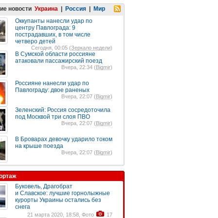
ие новости
Украина
|
Россия
|
Мир
Оккупанты нанесли удар по
центру Павлограда: 9
пострадавших, в том числе
четверо детей
Сегодня, 00:05 (
Зеркало недели
)
В Сумской области россияне
атаковали пассажирский поезд
Вчера, 22:34 (
Bigmir
)
Россияне нанесли удар по
Павлограду: двое раненых
Вчера, 22:07 (
Bigmir
)
Зеленский: Россия сосредоточила
под Москвой три слоя ПВО
Вчера, 22:07 (
Bigmir
)
В Броварах девочку ударило током
на крыше поезда
Вчера, 22:07 (
Bigmir
)
ортаж
Буковель, Драгобрат
и Славское: лучшие горнолыжные
курорты Украины остались без
снега
21 марта 2020, 18:58, Фото
17