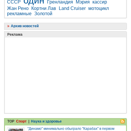
один
СССР
Гренландия
Мэрия
кассир
Жан Рено
Кортни Лав
Land Cruiser
мотоцикл
рекламные
Золотой
Архив новостей
Реклама
TOP
Спорт
|
Наука и здоровье
"Динамо" минимально обыграло "Карабах" в первом