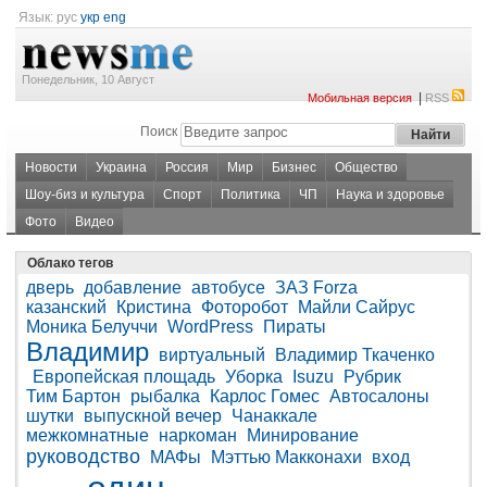
Язык:
рус
укр
eng
Понедельник, 10 Август
|
Мобильная версия
RSS
Поиск
Новости
Украина
Россия
Мир
Бизнес
Общество
Шоу-биз и культура
Спорт
Политика
ЧП
Наука и здоровье
Фото
Видео
Облако тегов
дверь
добавление
автобусе
ЗАЗ Forza
казанский
Кристина
Фоторобот
Майли Сайрус
Моника Белуччи
WordPress
Пираты
Владимир
виртуальный
Владимир Ткаченко
Европейская площадь
Уборка
Isuzu
Рубрик
Тим Бартон
рыбалка
Карлос Гомес
Автосалоны
шутки
выпускной вечер
Чанаккале
межкомнатные
наркоман
Минирование
руководство
МАФы
Мэттью Макконахи
вход