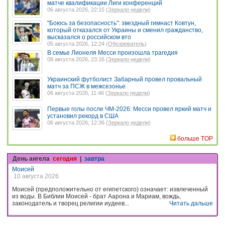
матче квалификации Лиги конференций
06 августа 2026, 22:15 (
Зеркало недели
)
"Боюсь за безопасность": звездный гимнаст Ковтун,
который отказался от Украины и сменил гражданство,
высказался о российском вто
05 августа 2026, 12:24 (
Обозреватель
)
В семье Лионеля Месси произошла трагедия
08 августа 2026, 23:16 (
Зеркало недели
)
Украинский футболист Забарный провел провальный
матч за ПСЖ в межсезонье
06 августа 2026, 11:46 (
Зеркало недели
)
Первые голы после ЧМ-2026: Месси провел яркий матч и
установил рекорд в США
06 августа 2026, 12:36 (
Зеркало недели
)
больше TOP
День ангела
сегодня
|
завтра
Моисей
10 августа 2026
Моисей (предположительно от египетского) означает: извлеченный
из воды. В Библии Моисей - брат Аарона и Мариам, вождь,
законодатель и творец религии иудеев...
Читать дальше