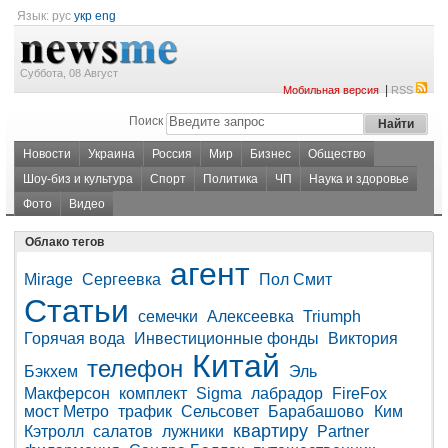
Язык:
рус
укр
eng
Суббота, 08 Август
|
Мобильная версия
RSS
Поиск
Новости
Украина
Россия
Мир
Бизнес
Общество
Шоу-биз и культура
Спорт
Политика
ЧП
Наука и здоровье
Фото
Видео
Облако тегов
агент
Mirage
Сергеевка
Пол Смит
Статьи
семечки
Алексеевка
Triumph
Горячая вода
Инвестиционные фонды
Виктория
Китай
телефон
Бэкхем
Эль
Макферсон
комплект
Sigma
лабрадор
FireFox
мост Метро
трафик
Сельсовет
Барабашово
Ким
квартиру
Кэтролл
салатов
лужники
Partner