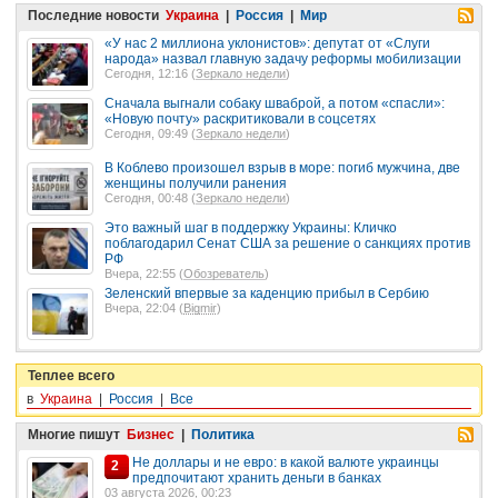
Последние новости
Украина
|
Россия
|
Мир
«У нас 2 миллиона уклонистов»: депутат от «Слуги
народа» назвал главную задачу реформы мобилизации
Сегодня, 12:16 (
Зеркало недели
)
Сначала выгнали собаку шваброй, а потом «спасли»:
«Новую почту» раскритиковали в соцсетях
Сегодня, 09:49 (
Зеркало недели
)
В Коблево произошел взрыв в море: погиб мужчина, две
женщины получили ранения
Сегодня, 00:48 (
Зеркало недели
)
Это важный шаг в поддержку Украины: Кличко
поблагодарил Сенат США за решение о санкциях против
РФ
Вчера, 22:55 (
Обозреватель
)
Зеленский впервые за каденцию прибыл в Сербию
Вчера, 22:04 (
Bigmir
)
Теплее всего
в
Украина
|
Россия
|
Все
Многие пишут
Бизнес
|
Политика
Не доллары и не евро: в какой валюте украинцы
2
предпочитают хранить деньги в банках
03 августа 2026, 00:23