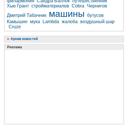
филармония
Сандра Баллок
путешественник
Хью Грант
стройматериалов
Cobra
Чернигов
машины
Дмитрий Табачник
бутусов
Камышин
мука
Lambda
жалоба
воздушный шар
Cruze
Архив новостей
Реклама