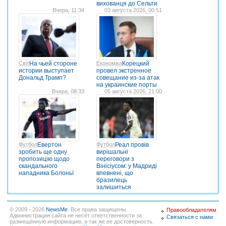
вихованця до Сельти
Вчера, 11:34
03 августа 2026, 00:51
Світ
На чьей стороне
Економіка
Корецкий
истории выступает
провел экстренное
Дональд Трамп?
совещание из-за атак
на украинские порты
Вчера, 08:33
05 августа 2026, 21:00
Футбол
Евертон
Футбол
Реал провів
зробить ще одну
вирішальні
пропозицію щодо
переговори з
скандального
Вінісіусом: у Мадриді
нападника Болоньї
впевнені, що
бразилець
залишиться
© 2009 - 2026
NewsMe
. Все права защищены.
Правообладателям
Администрация сайта не несёт ответственности за
Связаться с нами
размещённую информацию, а так же ее достоверность.