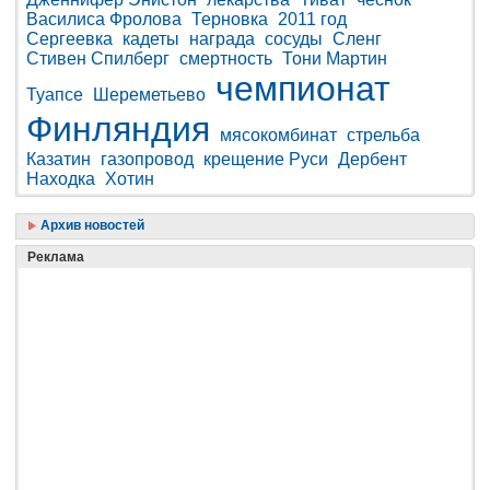
Василиса Фролова
Терновка
2011 год
Сергеевка
кадеты
награда
сосуды
Сленг
Стивен Спилберг
смертность
Тони Мартин
чемпионат
Туапсе
Шереметьево
Финляндия
мясокомбинат
стрельба
Казатин
газопровод
крещение Руси
Дербент
Находка
Хотин
Архив новостей
Реклама