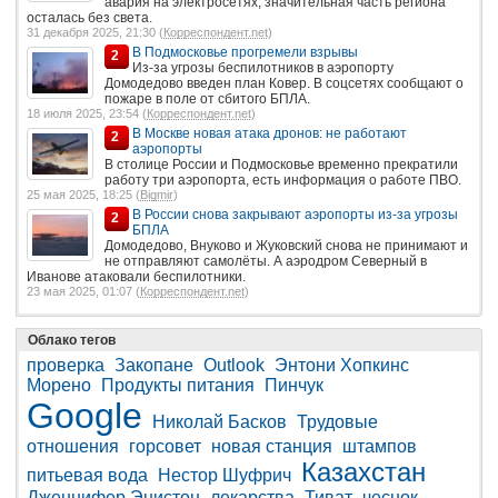
авария на электросетях, значительная часть региона
осталась без света.
31 декабря 2025, 21:30 (
Корреспондент.net
)
В Подмосковье прогремели взрывы
2
Из-за угрозы беспилотников в аэропорту
Домодедово введен план Ковер. В соцсетях сообщают о
пожаре в поле от сбитого БПЛА.
18 июля 2025, 23:54 (
Корреспондент.net
)
В Москве новая атака дронов: не работают
2
аэропорты
В столице России и Подмосковье временно прекратили
работу три аэропорта, есть информация о работе ПВО.
25 мая 2025, 18:25 (
Bigmir
)
В России снова закрывают аэропорты из-за угрозы
2
БПЛА
Домодедово, Внуково и Жуковский снова не принимают и
не отправляют самолёты. А аэродром Северный в
Иванове атаковали беспилотники.
23 мая 2025, 01:07 (
Корреспондент.net
)
Облако тегов
проверка
Закопане
Outlook
Энтони Хопкинс
Морено
Продукты питания
Пинчук
Google
Николай Басков
Трудовые
отношения
горсовет
новая станция
штампов
Казахстан
питьевая вода
Нестор Шуфрич
Дженнифер Энистон
лекарства
Тиват
чеснок