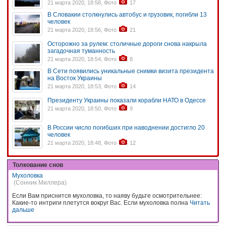
21 марта 2020, 18:58, Фото
17
В Словакии столкнулись автобус и грузовик, погибли 13
человек
21 марта 2020, 18:56, Фото
21
Осторожно за рулем: столичные дороги снова накрыла
загадочная туманность
21 марта 2020, 18:54, Фото
8
В Сети появились уникальные снимки визита президента
на Восток Украины
21 марта 2020, 18:53, Фото
14
Президенту Украины показали корабли НАТО в Одессе
21 марта 2020, 18:50, Фото
9
В России число погибших при наводнении достигло 20
человек
21 марта 2020, 18:48, Фото
12
Толкование снов
Мухоловка
(Сонник Миллера)
Если Вам приснится мухоловка, то наяву будьте осмотрительнее:
Какие-то интриги плетутся вокруг Вас. Если мухоловка полна
Читать
дальше