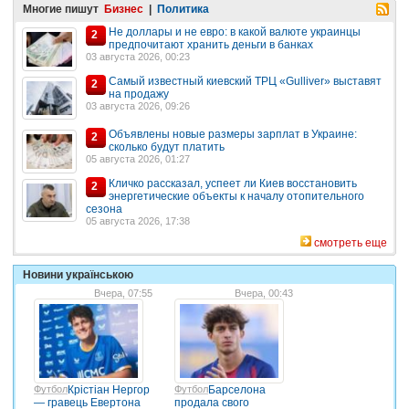
Многие пишут
Бизнес
|
Политика
Не доллары и не евро: в какой валюте украинцы
2
предпочитают хранить деньги в банках
03 августа 2026, 00:23
Самый известный киевский ТРЦ «Gulliver» выставят
2
на продажу
03 августа 2026, 09:26
Объявлены новые размеры зарплат в Украине:
2
сколько будут платить
05 августа 2026, 01:27
Кличко рассказал, успеет ли Киев восстановить
2
энергетические объекты к началу отопительного
сезона
05 августа 2026, 17:38
смотреть еще
Новини українською
Вчера, 07:55
Вчера, 00:43
Футбол
Крістіан Нергор
Футбол
Барселона
— гравець Евертона
продала свого