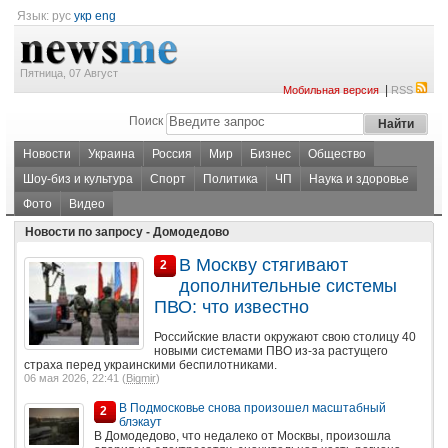
Язык:
рус
укр
eng
Пятница, 07 Август
|
Мобильная версия
RSS
Поиск
Новости
Украина
Россия
Мир
Бизнес
Общество
Шоу-биз и культура
Спорт
Политика
ЧП
Наука и здоровье
Фото
Видео
Новости по запросу - Домодедово
В Москву стягивают
2
дополнительные системы
ПВО: что известно
Российские власти окружают свою столицу 40
новыми системами ПВО из-за растущего
страха перед украинскими беспилотниками.
06 мая 2026, 22:41 (
Bigmir
)
В Подмосковье снова произошел масштабный
2
блэкаут
В Домодедово, что недалеко от Москвы, произошла