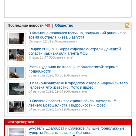
Последние новости
ЧП
|
Общество
В больнице скончался мужчина, получивший ранение во
время обстрела Киева 5 августа
Сегодня, 12:51 (
Обозреватель
)
Клирик УПЦ (МП) корректировал обстрелы Донецкой
области: как наказали агента ФСБ
Вчера, 18:47 (
Обозреватель
)
Россия ударила по Киевщине баллистикой: первые
подробности
05 августа 2026, 00:35 (
Обозреватель
)
В Ивано-Франковске в городском озере обнаружили тело
человека: что известно. Фото и видео
04 августа 2026, 19:04 (
Обозреватель
)
В Киевской области электричка сбила насмерть 15-
летнего мотоциклиста. Подробности и фото
04 августа 2026, 16:21 (
Обозреватель
)
Фоторепортаж
Буковель, Драгобрат и Славское: лучшие горнолыжные
курорты Украины остались без снега