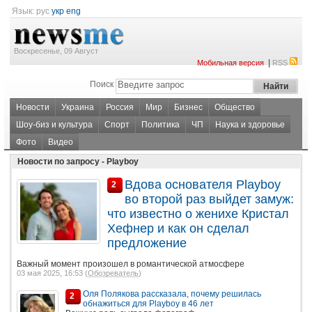
Язык:
рус
укр
eng
Воскресенье, 09 Август
|
Мобильная версия
RSS
Поиск
Новости
Украина
Россия
Мир
Бизнес
Общество
Шоу-биз и культура
Спорт
Политика
ЧП
Наука и здоровье
Фото
Видео
Новости по запросу - Playboy
Вдова основателя Playboy
2
во второй раз выйдет замуж:
что известно о женихе Кристал
Хефнер и как он сделал
предложение
Важный момент произошел в романтической атмосфере
03 мая 2025, 16:53 (
Обозреватель
)
Оля Полякова рассказала, почему решилась
2
обнажиться для Playboy в 46 лет