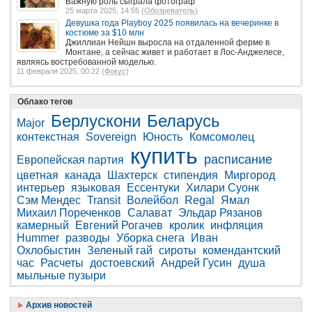
Важную роль сыграла фотограф
25 марта 2025, 14:55 (
Обозреватель
)
Девушка года Playboy 2025 появилась на вечеринке в
костюме за $10 млн
Джиллиан Нейшн выросла на отдаленной ферме в
Монтане, а сейчас живет и работает в Лос-Анджелесе,
являясь востребованной моделью.
11 февраля 2025, 00:22 (
Фокус
)
Облако тегов
Берлускони
Беларусь
Major
контекстная
Sovereign
Юность
Комсомолец
купить
расписание
Европейская партия
цветная
канада
Шахтерск
стипендия
Миргород
интерьер
языковая
Ессентуки
Хилари Суонк
Сэм Мендес
Transit
Волейбол
Regal
Ямал
Михаил Пореченков
Салават
Эльдар Рязанов
камерный
Евгений Рогачев
кролик
инфляция
Hummer
разводы
Уборка снега
Иван
Охлобыстин
Зеленый гай
сироты
комендантский
час
Расчеты
достоевский
Андрей Гусин
душа
мыльные пузыри
Архив новостей