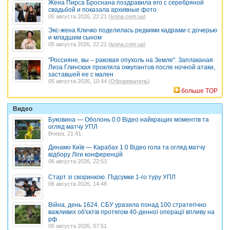
Жена Пирса Броснана поздравила его с серебряной
свадьбой и показала архивные фото
05 августа 2026, 22:21 (
ivona.com.ua
)
Экс-жена Кличко поделилась редкими кадрами с дочерью
и младшим сыном
05 августа 2026, 22:21 (
ivona.com.ua
)
"Россияне, вы – раковая опухоль на Земле". Заплаканая
Лиза Глинская прокляла оккупантов после ночной атаки,
заставшей ее с мален
05 августа 2026, 10:44 (
Обозреватель
)
больше TOP
Видео
Буковина — Оболонь 0:0 Відео найкращих моментів та
огляд матчу УПЛ
Вчера, 21:41
Динамо Київ — Карабах 1:0 Відео гола та огляд матчу
відбору Ліги конференцій
06 августа 2026, 22:53
Старт зі скоринкою. Підсумки 1-го туру УПЛ
06 августа 2026, 14:48
Війна, день 1624. СБУ уразила понад 100 стратегічно
важливих об'єктів протягом 40-денної операції впливу на
рф
05 августа 2026, 07:51