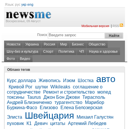
Язык:
рус
укр
eng
Воскресенье, 09 Август
|
Мобильная версия
RSS
Поиск
Новости
Украина
Россия
Мир
Бизнес
Общество
Шоу-биз и культура
Спорт
Политика
ЧП
Наука и здоровье
Фото
Видео
Облако тегов
авто
Курс доллара
Живопись
Изюм
Шостка
Кривой Рог
шутки
Wikileaks
соглашение о
сотрудничестве
Ремонт и строительство
мопед
токсины
Taurus
Джон Бон Джови
Тирасполь
Андрей Близниченко
турагентство
Марибор
Буркина-Фасо
Елизово
Елена Белозерская
Швейцария
Элиста
Михаил Галустян
пуховик
К1
Девич
цитаты
Артемий Лебедев