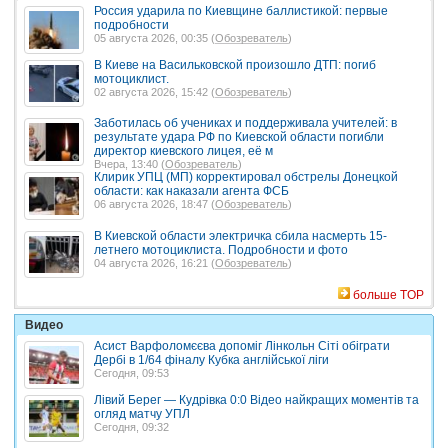
Россия ударила по Киевщине баллистикой: первые
подробности
05 августа 2026, 00:35 (
Обозреватель
)
В Киеве на Васильковской произошло ДТП: погиб
мотоциклист.
02 августа 2026, 15:42 (
Обозреватель
)
Заботилась об учениках и поддерживала учителей: в
результате удара РФ по Киевской области погибли
директор киевского лицея, её м
Вчера, 13:40 (
Обозреватель
)
Клирик УПЦ (МП) корректировал обстрелы Донецкой
области: как наказали агента ФСБ
06 августа 2026, 18:47 (
Обозреватель
)
В Киевской области электричка сбила насмерть 15-
летнего мотоциклиста. Подробности и фото
04 августа 2026, 16:21 (
Обозреватель
)
больше TOP
Видео
Асист Варфоломєєва допоміг Лінкольн Сіті обіграти
Дербі в 1/64 фіналу Кубка англійської ліги
Сегодня, 09:53
Лівий Берег — Кудрівка 0:0 Відео найкращих моментів та
огляд матчу УПЛ
Сегодня, 09:32