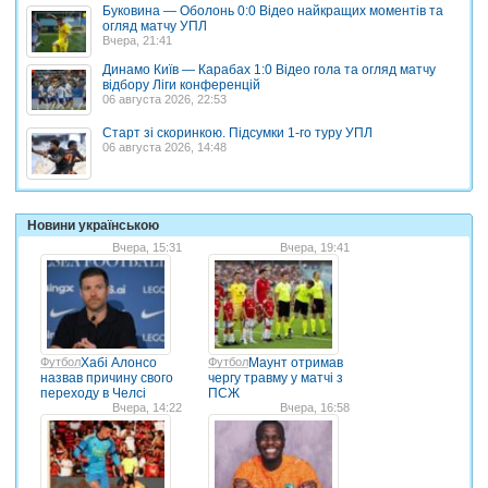
Буковина — Оболонь 0:0 Відео найкращих моментів та
огляд матчу УПЛ
Вчера, 21:41
Динамо Київ — Карабах 1:0 Відео гола та огляд матчу
відбору Ліги конференцій
06 августа 2026, 22:53
Старт зі скоринкою. Підсумки 1-го туру УПЛ
06 августа 2026, 14:48
Новини українською
Вчера, 15:31
Вчера, 19:41
Футбол
Хабі Алонсо
Футбол
Маунт отримав
назвав причину свого
чергу травму у матчі з
переходу в Челсі
ПСЖ
Вчера, 14:22
Вчера, 16:58