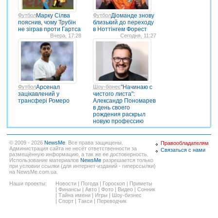
Футбол
Марку Сілва
Футбол
Діоманде знову
пояснив, чому Трубін
близький до переходу
не зіграв проти Гартса
в Ноттінгем Форест
Вчера, 17:28
Сегодня, 11:27
Футбол
Арсенал
Шоу-бізнес
"Начинаю с
зацікавлений у
чистого листа":
трансфері Ромеро
Александр Пономарев
в день своего
рождения раскрыл
новую профессию
© 2009 - 2026
NewsMe
. Все права защищены.
Правообладателям
Администрация сайта не несёт ответственности за
Связаться с нами
размещённую информацию, а так же ее достоверность.
Использование материалов
NewsMe
разрешается только
при условии ссылки (для интернет-изданий - гиперссылки)
на NewsMe.com.ua.
Наши проекты:
Новости
|
Погода
|
Гороскоп
|
Приметы
|
Финансы
|
Авто
|
Фото
|
Видео
|
Сонник
|
Тайна имени
|
Игры
|
Шоу-бизнес
|
Спорт
|
Такси
|
Переводчик