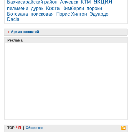
акция
Бахчисарайский район
Алчевск
KTM
Коста
пельмени
дурак
Кимберли
пороки
Ботсвана
поисковая
Пэрис Хилтон
Эдуардо
Dacia
Архив новостей
Реклама
TOP
ЧП
|
Общество