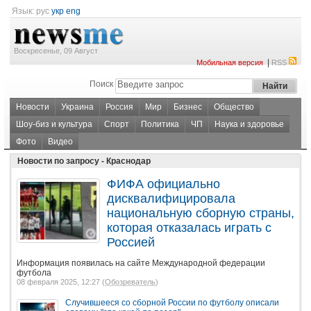
Язык:
рус
укр
eng
Воскресенье, 09 Август
|
Мобильная версия
RSS
Поиск
Новости
Украина
Россия
Мир
Бизнес
Общество
Шоу-биз и культура
Спорт
Политика
ЧП
Наука и здоровье
Фото
Видео
Новости по запросу - Краснодар
ФИФА официально
дисквалифицировала
национальную сборную страны,
которая отказалась играть с
Россией
Информация появилась на сайте Международной федерации
футбола
08 февраля 2025, 12:27 (
Обозреватель
)
Случившееся со сборной России по футболу описали