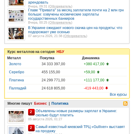
арендовать
Вчера, 09:31 (
Обозреватель
)
Главе "Привата" за месяц заплатили почти на 2 млн грн
больше: озвучены космические зарплаты
государственных банкиров
Вчера, 00:25 (
Обозреватель
)
В Украине ожидают нового скачка цен на продукты: что
подорожает уже осенью
07 августа 2026, 21:38 (
Обозреватель
)
Курс металлов на сегодня
НБУ
Металл
Покупка
Динамика
Золото
34 333 397,00
+380 417,00
Серебро
455 155,00
+59,00
Платина
24 299 771,00
+111 177,00
Палладий
24 618 805,00
-419 443,00
Все курсы
Многие пишут
Бизнес
|
Политика
Объявлены новые размеры зарплат в Украине:
2
сколько будут платить
05 августа 2026, 01:27
Самый известный киевский ТРЦ «Gulliver» выставят
2
на продажу