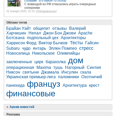
словами "это какой-то позор"
С командой из РФ отказались играть очередные
соперники
22 января 2025, 01:31 (
Обозреватель
)
Облако тегов
Брайан Уайт
общепит
отзывы
Валерий
Харчишин
Непал
Джон Бон Джови
Apache
Ботсвана
подпольный цех
Архитекторы
Тесты
Харрисон Форд
Виктор Бычков
Гайсин
стресс
Subaru
чудо
янтарь
Эллен Помпео
Новоселица
Никольское
Олимпийцы
дом
заключенные
цирк
барахолка
операционная
Maxima
тушь
Нагорный
Синтия
Никсон
святыни
Джамала
Инсулин
скала
Украинская премьер-лига
паломники
Охотничий
француз
панихида
Архитектура
крест
финансовые
Архив новостей
Реклама