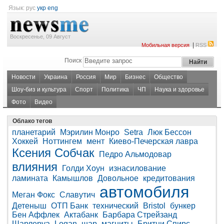
Язык:
рус
укр
eng
Воскресенье, 09 Август
|
Мобильная версия
RSS
Поиск
Новости
Украина
Россия
Мир
Бизнес
Общество
Шоу-биз и культура
Спорт
Политика
ЧП
Наука и здоровье
Фото
Видео
Облако тегов
планетарий
Мэрилин Монро
Setra
Люк Бессон
Хоккей
Ноттингем
мент
Киево-Печерская лавра
Ксения Собчак
Педро Альмодовар
влияния
Голди Хоун
изнасилование
ламината
Камышлов
Довольное
кредитования
автомобиля
Меган Фокс
Славутич
Детеныш
ОТП Банк
технический
Bristol
бункер
Бен Аффлек
Актабанк
Барбара Стрейзанд
Шарлеруа
Logan
шар
магниты
Бритни Спирс