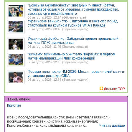
"Боюсь за безопасность": звездный гимнаст Ковтун,
который отказался от Украины и сменил гражданство,
высказался о российском вто
05 августа 2026, 12:24 (
Обозреватель
)
Украинские теннисистки Свитолина и Костюк с побед
стартовали на крупном турнире WTA в Канаде
05 августа 2026, 00:40 (
Зеркало недели
)
Украинский футболист Забарный провел провальный
матч за ПСЖ в межсезонье
06 августа 2026, 11:46 (
Зеркало недели
)
"Динамо" минимально обыграло "Карабах" в первом
матче квалификации Лиги конференций
06 августа 2026, 22:15 (
Зеркало недели
)
Первые голы после ЧМ-2026: Месси провел яркий матч и
установил рекорд в США
06 августа 2026, 12:36 (
Зеркало недели
)
больше TOP
Тайна имени
Кристин
(греч.) последовательницаХриста; (нем.) светлоглазая;(ирл.)
посвященная; Кристен,Кристина ;(сканд.) энергичная;
Кристен,Кристина, Кристэн;(швед.) христианк...
Читать дальше