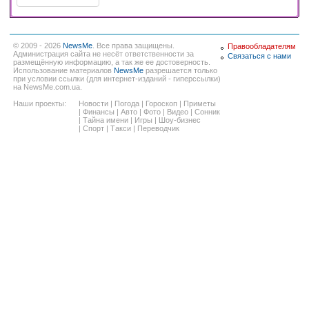
© 2009 - 2026
NewsMe
. Все права защищены.
Правообладателям
Администрация сайта не несёт ответственности за
Связаться с нами
размещённую информацию, а так же ее достоверность.
Использование материалов
NewsMe
разрешается только
при условии ссылки (для интернет-изданий - гиперссылки)
на NewsMe.com.ua.
Наши проекты:
Новости
|
Погода
|
Гороскоп
|
Приметы
|
Финансы
|
Авто
|
Фото
|
Видео
|
Сонник
|
Тайна имени
|
Игры
|
Шоу-бизнес
|
Спорт
|
Такси
|
Переводчик