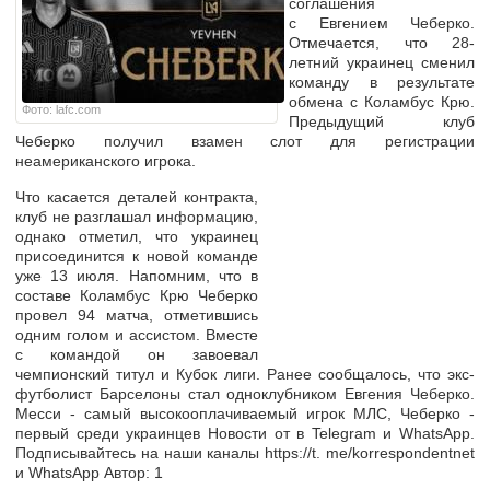
соглашения
с Евгением Чеберко.
Отмечается, что 28-
летний украинец сменил
команду в результате
обмена с Коламбус Крю.
Фото: lafc.com
Предыдущий клуб
Чеберко получил взамен слот для регистрации
неамериканского игрока.
Что касается деталей контракта,
клуб не разглашал информацию,
однако отметил, что украинец
присоединится к новой команде
уже 13 июля. Напомним, что в
составе Коламбус Крю Чеберко
провел 94 матча, отметившись
одним голом и ассистом. Вместе
с командой он завоевал
чемпионский титул и Кубок лиги. Ранее сообщалось, что экс-
футболист Барселоны стал одноклубником Евгения Чеберко.
Месси - самый высокооплачиваемый игрок МЛС, Чеберко -
первый среди украинцев Новости от в Telegram и WhatsApp.
Подписывайтесь на наши каналы https://t. me/korrespondentnet
и WhatsApp Автор: 1