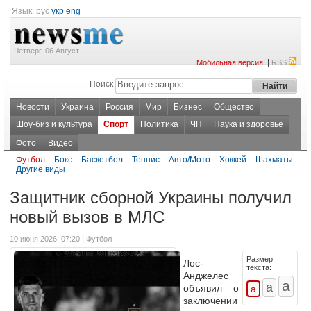
Язык:
рус
укр
eng
Четверг, 06 Август
|
Мобильная версия
RSS
Поиск
Новости
Украина
Россия
Мир
Бизнес
Общество
Шоу-биз и культура
Спорт
Политика
ЧП
Наука и здоровье
Фото
Видео
Футбол
Бокс
Баскетбол
Теннис
Авто/Мото
Хоккей
Шахматы
Другие виды
Защитник сборной Украины получил
новый вызов в МЛС
|
10 июня 2026, 07:20
Футбол
Размер
Лос-
текста:
Анджелес
объявил о
заключении