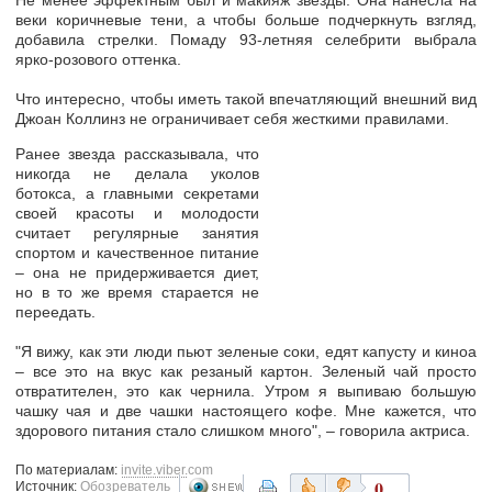
Не менее эффектным был и макияж звезды. Она нанесла на
веки коричневые тени, а чтобы больше подчеркнуть взгляд,
добавила стрелки. Помаду 93-летняя селебрити выбрала
ярко-розового оттенка.
Что интересно, чтобы иметь такой впечатляющий внешний вид
Джоан Коллинз не ограничивает себя жесткими правилами.
Ранее звезда рассказывала, что
никогда не делала уколов
ботокса, а главными секретами
своей красоты и молодости
считает регулярные занятия
спортом и качественное питание
– она не придерживается диет,
но в то же время старается не
переедать.
"Я вижу, как эти люди пьют зеленые соки, едят капусту и киноа
– все это на вкус как резаный картон. Зеленый чай просто
отвратителен, это как чернила. Утром я выпиваю большую
чашку чая и две чашки настоящего кофе. Мне кажется, что
здорового питания стало слишком много", – говорила актриса.
По материалам:
invite.viber.com
0
Источник:
Обозреватель