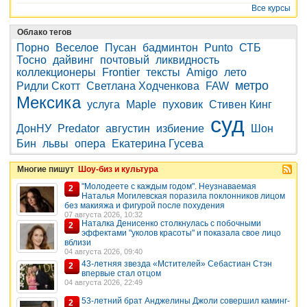
Все курсы
Облако тегов
Порно
Веселое
Пусан
бадминтон
Punto
СТБ
Тосно
дайвинг
почтовый
ликвидность
коллекционеры
Frontier
тексты
Amigo
лето
метро
Ридли Скотт
Светлана Ходченкова
FAW
Мексика
услуга
Maple
пуховик
Стивен Кинг
суд
ДонНУ
Predator
августин
избиение
Шон
Бин
львы
опера
Екатерина Гусева
Многие пишут
Шоу-биз и культура
"Молодеете с каждым годом". Неузнаваемая
2
Наталья Могилевская поразила поклонников лицом
без макияжа и фигурой после похудения
07 августа 2026, 10:32
Наталка Денисенко столкнулась с побочными
2
эффектами "уколов красоты" и показала свое лицо
вблизи
04 августа 2026, 09:40
43-летняя звезда «Мстителей» Себастиан Стэн
2
впервые стал отцом
04 августа 2026, 22:49
53-летний брат Анджелины Джоли совершил каминг-
2