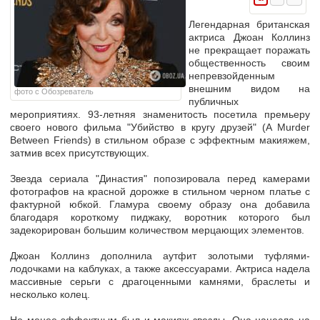
Легендарная британская
актриса Джоан Коллинз
не прекращает поражать
общественность своим
непревзойденным
внешним видом на
фото с Обозреватель
публичных
мероприятиях. 93-летняя знаменитость посетила премьеру
своего нового фильма "Убийство в кругу друзей" (A Murder
Between Friends) в стильном образе с эффектным макияжем,
затмив всех присутствующих.
Звезда сериала "Династия" попозировала перед камерами
фотографов на красной дорожке в стильном черном платье с
фактурной юбкой. Гламура своему образу она добавила
благодаря короткому пиджаку, воротник которого был
задекорирован большим количеством мерцающих элементов.
Джоан Коллинз дополнила аутфит золотыми туфлями-
лодочками на каблуках, а также аксессуарами. Актриса надела
массивные серьги с драгоценными камнями, браслеты и
несколько колец.