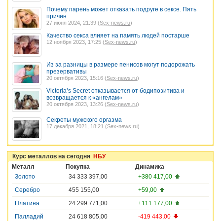
Почему парень может отказать подруге в сексе. Пять
причин
27 июня 2024, 21:39 (
Sex-news.ru
)
Качество секса влияет на память людей постарше
12 ноября 2023, 17:25 (
Sex-news.ru
)
Из за разницы в размере пенисов могут подорожать
презервативы
20 октября 2023, 15:16 (
Sex-news.ru
)
Victoria’s Secret отказывается от бодипозитива и
возвращается к «ангелам»
20 октября 2023, 13:26 (
Sex-news.ru
)
Секреты мужского оргазма
17 декабря 2021, 18:21 (
Sex-news.ru
)
Курс металлов на сегодня
НБУ
Металл
Покупка
Динамика
Золото
34 333 397,00
+380 417,00
Серебро
455 155,00
+59,00
Платина
24 299 771,00
+111 177,00
Палладий
24 618 805,00
-419 443,00