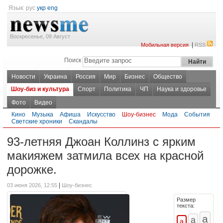
Язык:
рус
укр
eng
Воскресенье, 09 Август
|
Мобильная версия
RSS
Поиск
Новости
Украина
Россия
Мир
Бизнес
Общество
Шоу-биз и культура
Спорт
Политика
ЧП
Наука и здоровье
Фото
Видео
Кино
Музыка
Афиша
Искусство
Шоу-бизнес
Мода
События
Светские хроники
Скандалы
93-летняя Джоан Коллинз с ярким
макияжем затмила всех на красной
дорожке.
|
03 июня 2026, 12:55
Шоу-бизнес
Размер
текста: