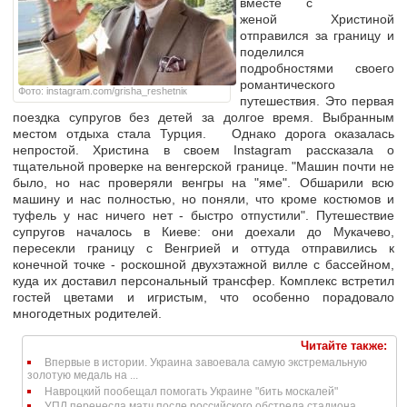
вместе с
женой Христиной
отправился за границу и
поделился
подробностями своего
романтического
Фото: instagram.com/grisha_reshetniк
путешествия. Это первая
поездка супругов без детей за долгое время. Выбранным
местом отдыха стала Турция. Однако дорога оказалась
непростой. Христина в своем Instagram рассказала о
тщательной проверке на венгерской границе. "Машин почти не
было, но нас проверяли венгры на "яме". Обшарили всю
машину и нас полностью, но поняли, что кроме костюмов и
туфель у нас ничего нет - быстро отпустили". Путешествие
супругов началось в Киеве: они доехали до Мукачево,
пересекли границу с Венгрией и оттуда отправились к
конечной точке - роскошной двухэтажной вилле с бассейном,
куда их доставил персональный трансфер. Комплекс встретил
гостей цветами и игристым, что особенно порадовало
многодетных родителей.
Читайте также:
Впервые в истории. Украина завоевала самую экстремальную
золотую медаль на ...
Навроцкий пообещал помогать Украине "бить москалей"
УПЛ перенесла матч после российского обстрела стадиона