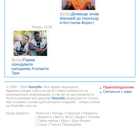
Футбол
Діоманде знову
близький до переходу
в Ноттінгем Форест
Вчера, 12:56
Футбол
Парма
орендувала
нападника Аталанти
Туре
© 2009 - 2026
NewsMe
. Все права защищены.
Правообладателям
Администрация сайта не несёт ответственности за
Связаться с нами
размещённую информацию, а так же ее достоверность.
Использование материалов
NewsMe
разрешается только
при условии ссылки (для интернет-изданий - гиперссылки)
на NewsMe.com.ua.
Наши проекты:
Новости
|
Погода
|
Гороскоп
|
Приметы
|
Финансы
|
Авто
|
Фото
|
Видео
|
Сонник
|
Тайна имени
|
Игры
|
Шоу-бизнес
|
Спорт
|
Такси
|
Переводчик