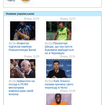
Новини українською
Вчера, 10:54
Вчера, 12:53
Футбол
Ковентрі
Футбол
Прокопчук:
підписав хавбека
Шкода, що гра проти
Норшелланда Їренкі
Буковини відбудеться
не в Чернівцях
Вчера, 11:09
Вчера, 15:31
Футбол
Інфантіно на
Футбол
Хабі Алонсо
посаді в УЄФА
назвав причину свого
виплачував
переходу в Челсі
компенсацію своїй
Вчера, 16:58
коханці