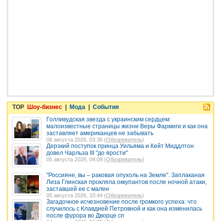
TOP
Шоу-бизнес
|
Мода
|
События
Голливудская звезда с украинским сердцем:
малоизвестные страницы жизни Веры Фармиги и как она
заставляет американцев не забывать
06 августа 2026, 03:36 (
Обозреватель
)
Дерзкий поступок принца Уильяма и Кейт Миддлтон
довел Чарльза III "до ярости"
05 августа 2026, 04:09 (
Обозреватель
)
"Россияне, вы – раковая опухоль на Земле". Заплаканая
Лиза Глинская прокляла оккупантов после ночной атаки,
заставшей ее с мален
05 августа 2026, 10:44 (
Обозреватель
)
Загадочное исчезновение после громкого успеха: что
случилось с Клавдией Петровной и как она изменилась
после фурора во Дворце сп