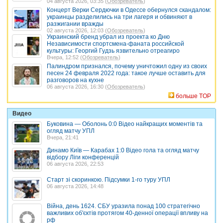
04 августа 2026, 03:35 (
Обозреватель
)
Концерт Верки Сердючки в Одессе обернулся скандалом:
украинцы разделились на три лагеря и обвиняют в
разжигании вражды
02 августа 2026, 12:03 (
Обозреватель
)
Украинский бренд убрал из проекта ко Дню
Независимости спортсмена-фаната российской
культуры: Георгий Гудзь язвительно отреагиро
Вчера, 12:52 (
Обозреватель
)
Палиндром признался, почему уничтожил одну из своих
песен 24 февраля 2022 года: такое лучше оставить для
разговоров на кухне
06 августа 2026, 16:30 (
Обозреватель
)
больше TOP
Видео
Буковина — Оболонь 0:0 Відео найкращих моментів та
огляд матчу УПЛ
Вчера, 21:41
Динамо Київ — Карабах 1:0 Відео гола та огляд матчу
відбору Ліги конференцій
06 августа 2026, 22:53
Старт зі скоринкою. Підсумки 1-го туру УПЛ
06 августа 2026, 14:48
Війна, день 1624. СБУ уразила понад 100 стратегічно
важливих об'єктів протягом 40-денної операції впливу на
рф