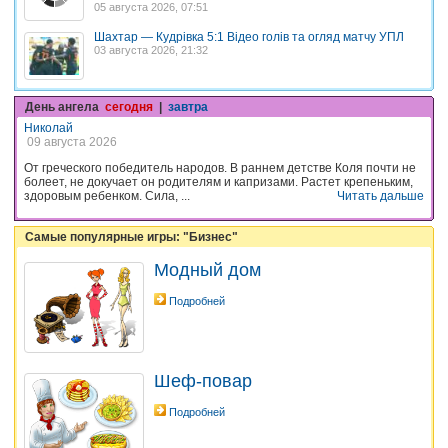
05 августа 2026, 07:51
Шахтар — Кудрівка 5:1 Відео голів та огляд матчу УПЛ
03 августа 2026, 21:32
День ангела
сегодня
|
завтра
Николай
09 августа 2026
От греческого победитель народов. В раннем детстве Коля почти не
болеет, не докучает он родителям и капризами. Растет крепеньким,
здоровым ребенком. Сила, ...
Читать дальше
Самые популярные игры: "Бизнес"
Модный дом
Подробней
Шеф-повар
Подробней