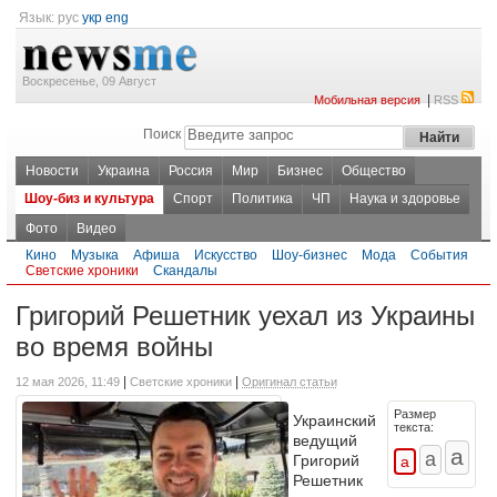
Язык:
рус
укр
eng
Воскресенье, 09 Август
|
Мобильная версия
RSS
Поиск
Новости
Украина
Россия
Мир
Бизнес
Общество
Шоу-биз и культура
Спорт
Политика
ЧП
Наука и здоровье
Фото
Видео
Кино
Музыка
Афиша
Искусство
Шоу-бизнес
Мода
События
Светские хроники
Скандалы
Григорий Решетник уехал из Украины
во время войны
|
|
12 мая 2026, 11:49
Светские хроники
Оригинал статьи
Размер
Украинский
текста:
ведущий
Григорий
Решетник