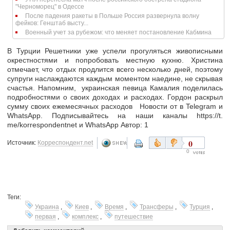
"Черноморец" в Одессе
После падения ракеты в Польше Россия развернула волну
фейков: Генштаб высту...
Военный учет за рубежом: что меняет постановление Кабмина
В Турции Решетники уже успели прогуляться живописными
окрестностями и попробовать местную кухню. Христина
отмечает, что отдых продлится всего несколько дней, поэтому
супруги наслаждаются каждым моментом наедине, не скрывая
счастья. Напомним, украинская певица Камалия поделилась
подробностями о своих доходах и расходах. Гордон раскрыл
сумму своих ежемесячных расходов Новости от в Telegram и
WhatsApp. Подписывайтесь на наши каналы https://t.
me/korrespondentnet и WhatsApp Автор: 1
0
Источник:
Корреспондент.net
0
Теги:
Украина
,
Киев
,
Время
,
Трансферы
,
Турция
,
первая
,
комплекс
,
путешествие