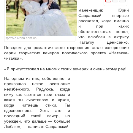
манекенщик Юрий
Савранский впервые
рассказал, когда именно
и при каких
обстоятельствах понял,
что влюблен в актрису
фото с ivona.com.ua
Наталку Денисенко.
Поводом для романтического откровения стало завершение
серии творческих вечеров поэтического проекта «Наталка-
читалка».
«Я присутствовал на многих твоих вечерах и очень этому рад!
На одном из них, собственно, и
произошло некое осознание
неизбежного. Радуюсь, когда
вижу как светятся твои глаза и
какая ты счастливая и яркая,
когда читаешь стихи. Ты
вдохновляешь! Хоть это и
последний такой вечер, но
убежден, что дальше — больше!
Люблю», — написал Савранский.