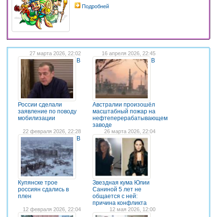
Подробней
27 марта 2026, 22:02
16 апреля 2026, 22:45
В
В
России сделали
Австралии произошёл
заявление по поводу
масштабный пожар на
мобилизации
нефтеперерабатывающем
заводе
22 февраля 2026, 22:28
26 марта 2026, 22:04
В
Купянске трое
Звездная кума Юлии
россиян сдались в
Саниной 5 лет не
плен
общается с ней:
причина конфликта
12 февраля 2026, 22:04
12 мая 2026, 12:00