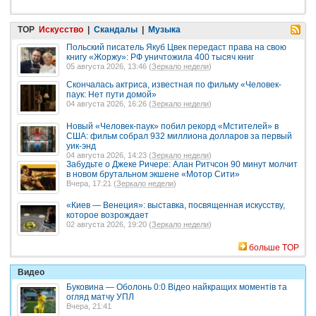
TOP
Искусство
|
Скандалы
|
Музыка
Польский писатель Якуб Цвек передаст права на свою
книгу «Жоржу»: РФ уничтожила 400 тысяч книг
05 августа 2026, 13:46 (
Зеркало недели
)
Скончалась актриса, известная по фильму «Человек-
паук: Нет пути домой»
04 августа 2026, 16:26 (
Зеркало недели
)
Новый «Человек-паук» побил рекорд «Мстителей» в
США: фильм собрал 932 миллиона долларов за первый
уик-энд
04 августа 2026, 14:23 (
Зеркало недели
)
Забудьте о Джеке Ричере: Алан Ритчсон 90 минут молчит
в новом брутальном экшене «Мотор Сити»
Вчера, 17:21 (
Зеркало недели
)
«Киев — Венеция»: выставка, посвященная искусству,
которое возрождает
02 августа 2026, 19:20 (
Зеркало недели
)
больше TOP
Видео
Буковина — Оболонь 0:0 Відео найкращих моментів та
огляд матчу УПЛ
Вчера, 21:41