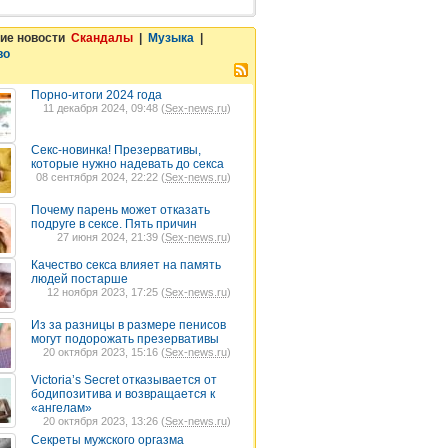
ие новости
Скандалы
|
Музыка
|
во
Порно-итоги 2024 года
11 декабря 2024, 09:48 (
Sex-news.ru
)
Секс-новинка! Презервативы,
которые нужно надевать до секса
08 сентября 2024, 22:22 (
Sex-news.ru
)
Почему парень может отказать
подруге в сексе. Пять причин
27 июня 2024, 21:39 (
Sex-news.ru
)
Качество секса влияет на память
людей постарше
12 ноября 2023, 17:25 (
Sex-news.ru
)
Из за разницы в размере пенисов
могут подорожать презервативы
20 октября 2023, 15:16 (
Sex-news.ru
)
Victoria’s Secret отказывается от
бодипозитива и возвращается к
«ангелам»
20 октября 2023, 13:26 (
Sex-news.ru
)
Секреты мужского оргазма