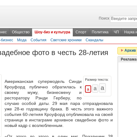
Поиск
знес
Общество
Шоу-биз и культура
Спорт
Политика
ЧП
Наука 
-бизнес
Мода
События
Светские хроники
Скандалы
адебное фото в честь 28-летия
Архив 
Реклама
Размер текста:
Американская супермодель Синди
Кроуфорд публично обратилась к
своему мужу, бизнесмену и
ресторатору Рэнди Герберу, по
случаю особой даты. 29 мая пара отпраздновала
уже 28-ю годовщину брака. В честь этого важного
события 60-летняя Кроуфорд опубликовала на своей
странице в инстаграме архивное свадебное фото и
новый кадр с возлюбленным.
«От этого до этого в один миг. Празднуем 28