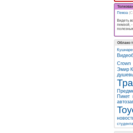
Толкова
Пемза
(С
Видеть во
пемзой, -
полезны
Облако т
Кушнаре
Видеоб
Crown
Эмир К
душев
Тра
Предм
Пикет
автоза
Toy
новост
студент