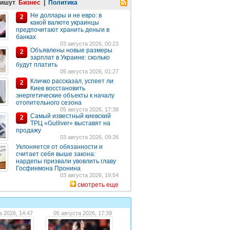
пишут
Бизнес
|
Политика
Не доллары и не евро: в
2
какой валюте украинцы
предпочитают хранить деньги в
банках
03 августа 2026, 00:23
Объявлены новые размеры
2
зарплат в Украине: сколько
будут платить
05 августа 2026, 01:27
Кличко рассказал, успеет ли
2
Киев восстановить
энергетические объекты к началу
отопительного сезона
05 августа 2026, 17:38
Самый известный киевский
2
ТРЦ «Gulliver» выставят на
продажу
03 августа 2026, 09:26
Уклоняется от обязанности и
считает себя выше закона:
нардепы призвали увовлить главу
Госфинмона Пронина
03 августа 2026, 19:54
смотреть еще
а 2026, 14:47
05 августа 2026, 17:39