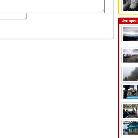
Фотореп