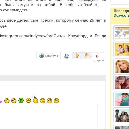
гия быть замужем за тобой. Я тебя люблю! », —
ю супермодель.
Последн
Искусст
ь двое детей: сын Пресли, которому сейчас 26 лет, и
ода.
nstagram.com/cindycrawfordСинди Кроуфорд и Рэнди
0
0