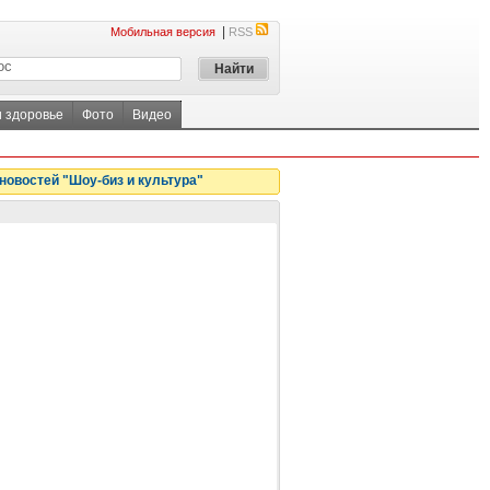
|
Мобильная версия
RSS
и здоровье
Фото
Видео
новостей "Шоу-биз и культура"