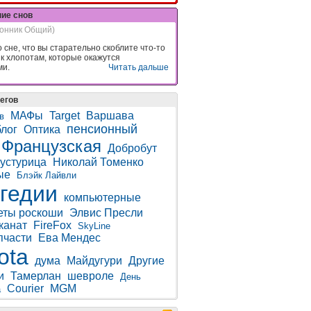
ние снов
онник Общий)
 сне, что вы старательно скоблите что-то
 к хлопотам, которые окажутся
ми.
Читать дальше
егов
МАФы
Target
Варшава
в
пенсионный
лог
Оптика
Французская
Добробут
устурица
Николай Томенко
ые
Блэйк Лайвли
гедии
компьютерные
еты роскоши
Элвис Пресли
канат
FireFox
SkyLine
пчасти
Ева Мендес
ota
дума
Майдугури
Другие
и
Тамерлан
шевроле
День
Courier
MGM
а