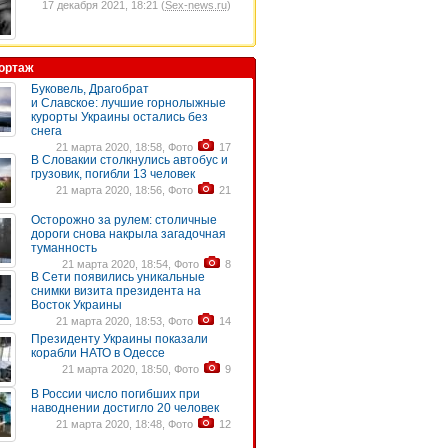
17 декабря 2021, 18:21 (
Sex-news.ru
)
ортаж
Буковель, Драгобрат
и Славское: лучшие горнолыжные
курорты Украины остались без
снега
21 марта 2020, 18:58, Фото
17
В Словакии столкнулись автобус и
грузовик, погибли 13 человек
21 марта 2020, 18:56, Фото
21
Осторожно за рулем: столичные
дороги снова накрыла загадочная
туманность
21 марта 2020, 18:54, Фото
8
В Сети появились уникальные
снимки визита президента на
Восток Украины
21 марта 2020, 18:53, Фото
14
Президенту Украины показали
корабли НАТО в Одессе
21 марта 2020, 18:50, Фото
9
В России число погибших при
наводнении достигло 20 человек
21 марта 2020, 18:48, Фото
12