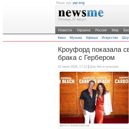
Язык:
рус
укр
eng
Пятница, 07 Август
Новости
Украина
Россия
Мир
Би
Кино
Музыка
Афиша
Искусство
Шоу
Кроуфорд показала св
брака с Гербером
|
02 июня 2026, 17:12
Шоу-биз и культура
фото с ivona.com.ua