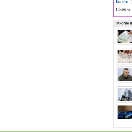
Колечко
Приязнь;
Многие 