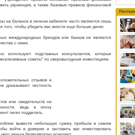
жить украинцев, а также базовые правила финансовой
Последн
ы на балансе в личном кабинете часто являются лишь
я того, чтобы убедить вас внести еще больше денег.
тных международных брендов или банков не является
чества с ними.
о используют подставных консультантов, которые
"эксклюзивные советы" по сверхвыгодным инвестициям.
положительных отзывов и
не доказывают честность
тов или свидетельств на
инности, ведь в эпоху
ент легко подделать.
проблем вывести небольшую сумму прибыли в самом
тобы войти в доверие и заставить вас инвестировать
чего деньги безвозвратно исчезают.