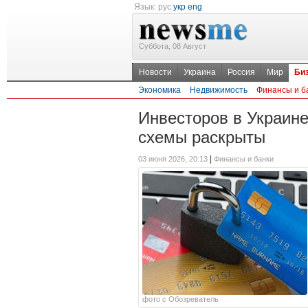
Язык:
рус
укр
eng
Суббота, 08 Август
Новости
Украина
Россия
Мир
Би
Экономика
Недвижимость
Финансы и б
Инвесторов в Украин
схемы раскрыты
|
03 июня 2026, 20:13
Финансы и банки
фото с Обозреватель