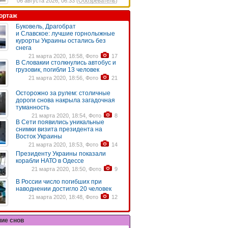
06 августа 2026, 06:33 (
Обозреватель
)
ортаж
Буковель, Драгобрат
и Славское: лучшие горнолыжные
курорты Украины остались без
снега
21 марта 2020, 18:58, Фото
17
В Словакии столкнулись автобус и
грузовик, погибли 13 человек
21 марта 2020, 18:56, Фото
21
Осторожно за рулем: столичные
дороги снова накрыла загадочная
туманность
21 марта 2020, 18:54, Фото
8
В Сети появились уникальные
снимки визита президента на
Восток Украины
21 марта 2020, 18:53, Фото
14
Президенту Украины показали
корабли НАТО в Одессе
21 марта 2020, 18:50, Фото
9
В России число погибших при
наводнении достигло 20 человек
21 марта 2020, 18:48, Фото
12
ние снов