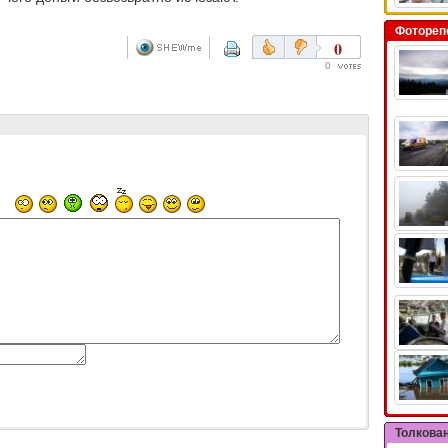
Фотореп
0
0
Толкова