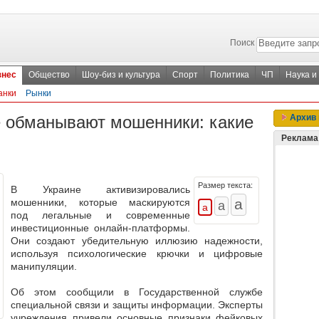
Поиск
знес
Общество
Шоу-биз и культура
Спорт
Политика
ЧП
Наука и
анки
Рынки
е обманывают мошенники: какие
Архив 
Реклама
Размер текста:
В Украине активизировались
мошенники, которые маскируются
под
легальные и современные
инвестиционные онлайн-платформы
.
Они создают убедительную иллюзию надежности,
используя психологические крючки и цифровые
манипуляции.
Об этом сообщили в Государственной службе
специальной связи и защиты информации. Эксперты
учреждения привели основные признаки фейковых