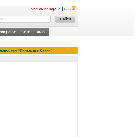
|
Мобильная версия
RSS
 здоровье
Фото
Видео
новостей "Финансы и банки"