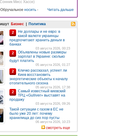
(Сонник Мисс Хассе)
 Обручальное
носить
-
Читать дальше
пишут
Бизнес
|
Политика
Не доллары и не евро: в
2
какой валюте украинцы
предпочитают хранить деньги в
банках
03 августа 2026, 00:23
Объявлены новые размеры
2
зарплат в Украине: сколько
будут платить
05 августа 2026, 01:27
Кличко рассказал, успеет ли
2
Киев восстановить
энергетические объекты к началу
отопительного сезона
05 августа 2026, 17:38
Самый известный киевский
2
ТРЦ «Gulliver» выставят на
продажу
03 августа 2026, 09:26
Такой ситуации с газом в ЕС не
было уже 20 лет: почему
хранилища до сих пор пусты
06 августа 2026, 10:23
смотреть еще