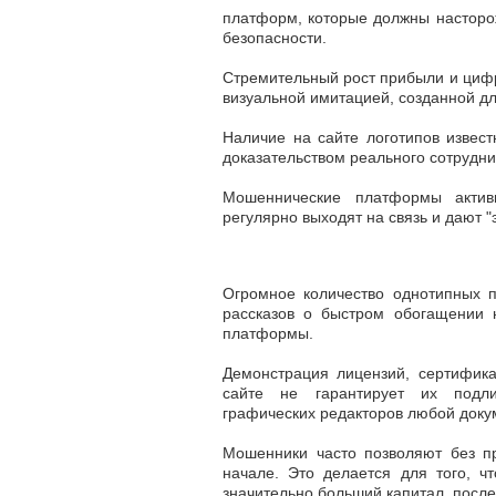
платформ, которые должны насторо
безопасности.
Стремительный рост прибыли и цифр
визуальной имитацией, созданной дл
Наличие на сайте логотипов извес
доказательством реального сотрудни
Мошеннические платформы активн
регулярно выходят на связь и дают 
Огромное количество однотипных 
рассказов о быстром обогащении 
платформы.
Демонстрация лицензий, сертифика
сайте не гарантирует их подл
графических редакторов любой докум
Мошенники часто позволяют без 
начале. Это делается для того, ч
значительно больший капитал, после 