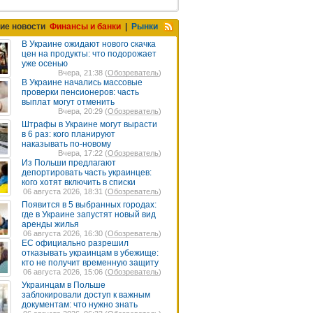
ие новости
Финансы и банки
|
Рынки
В Украине ожидают нового скачка
цен на продукты: что подорожает
уже осенью
Вчера, 21:38 (
Обозреватель
)
В Украине начались массовые
проверки пенсионеров: часть
выплат могут отменить
Вчера, 20:29 (
Обозреватель
)
Штрафы в Украине могут вырасти
в 6 раз: кого планируют
наказывать по-новому
Вчера, 17:22 (
Обозреватель
)
Из Польши предлагают
депортировать часть украинцев:
кого хотят включить в списки
06 августа 2026, 18:31 (
Обозреватель
)
Появится в 5 выбранных городах:
где в Украине запустят новый вид
аренды жилья
06 августа 2026, 16:30 (
Обозреватель
)
ЕС официально разрешил
отказывать украинцам в убежище:
кто не получит временную защиту
06 августа 2026, 15:06 (
Обозреватель
)
Украинцам в Польше
заблокировали доступ к важным
документам: что нужно знать