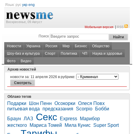
Язык:
рус
укр
eng
Воскресенье, 09 Август
|
Мобильная версия
RSS
Поиск
Новости
Украина
Россия
Мир
Бизнес
Общество
Шоу-биз и культура
Спорт
Политика
ЧП
Наука и здоровье
Фото
Видео
Архив новостей
новости за:
11 апреля 2026
в рубрике:
Облако тегов
Подарки
Шон Пенн
Осокорки
Олеся Повх
питьевая вода
предсказания
Scorpio
Бобби
Секс
Браун
ЛАЗ
Express
Марибор
жесткого
Мариса Томей
Мила Кунис
Super Sport
Тарифы