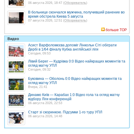
06 августа 2026, 18:47 (
Обозреватель
)
В больнице скончался мужчина, получивший ранение во
время обстрела Киева 5 августа
07 августа 2026, 12:51 (
Обозреватель
)
больше TOP
Видео
Асист Варфоломєєва допоміг Лінкольн Сіті обіграти
Дербі в 1/64 фіналу Кубка англійської ліги
Сегодня, 09:53
Лівий Берег — Кудрівка 0:0 Відео найкращих моментів та
огляд матчу УПЛ
Сегодня, 09:32
Буковина — Оболонь 0:0 Відео найкращих моментів та
огляд матчу УПЛ
Вчера, 21:41
Динамо Київ — Карабах 1:0 Відео гола та огляд матчу
відбору Ліги конференцій
06 августа 2026, 22:53
Старт зі скоринкою. Підсумки 1-го туру УПЛ
06 августа 2026, 14:48