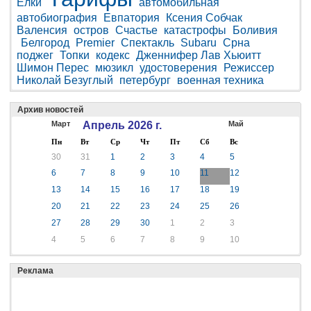
Елки
автомобильная
автобиография
Евпатория
Ксения Собчак
Валенсия
остров
Счастье
катастрофы
Боливия
Белгород
Premier
Спектакль
Subaru
Срна
поджег
Топки
кодекс
Дженнифер Лав Хьюитт
Шимон Перес
мюзикл
удостоверения
Режиссер
Николай Безуглый
петербург
военная техника
Архив новостей
Март
Апрель 2026 г.
Май
Пн
Вт
Ср
Чт
Пт
Сб
Вс
30
31
1
2
3
4
5
6
7
8
9
10
11
12
13
14
15
16
17
18
19
20
21
22
23
24
25
26
27
28
29
30
1
2
3
4
5
6
7
8
9
10
Реклама