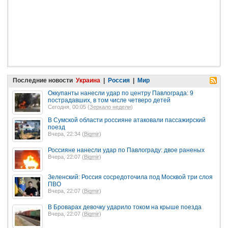
Последние новости
Украина
|
Россия
|
Мир
Оккупанты нанесли удар по центру Павлограда: 9
пострадавших, в том числе четверо детей
Сегодня, 00:05 (
Зеркало недели
)
В Сумской области россияне атаковали пассажирский
поезд
Вчера, 22:34 (
Bigmir
)
Россияне нанесли удар по Павлограду: двое раненых
Вчера, 22:07 (
Bigmir
)
Зеленский: Россия сосредоточила под Москвой три слоя
ПВО
Вчера, 22:07 (
Bigmir
)
В Броварах девочку ударило током на крыше поезда
Вчера, 22:07 (
Bigmir
)