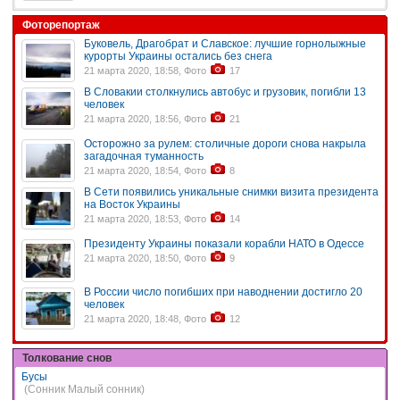
Фоторепортаж
Буковель, Драгобрат и Славское: лучшие горнолыжные
курорты Украины остались без снега
21 марта 2020, 18:58, Фото
17
В Словакии столкнулись автобус и грузовик, погибли 13
человек
21 марта 2020, 18:56, Фото
21
Осторожно за рулем: столичные дороги снова накрыла
загадочная туманность
21 марта 2020, 18:54, Фото
8
В Сети появились уникальные снимки визита президента
на Восток Украины
21 марта 2020, 18:53, Фото
14
Президенту Украины показали корабли НАТО в Одессе
21 марта 2020, 18:50, Фото
9
В России число погибших при наводнении достигло 20
человек
21 марта 2020, 18:48, Фото
12
Толкование снов
Бусы
(Сонник Малый сонник)