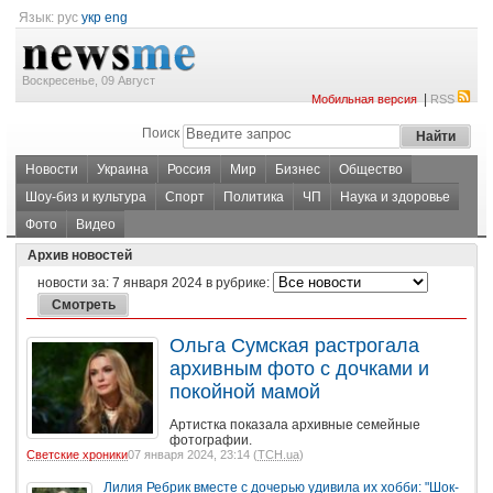
Язык:
рус
укр
eng
Воскресенье, 09 Август
|
Мобильная версия
RSS
Поиск
Новости
Украина
Россия
Мир
Бизнес
Общество
Шоу-биз и культура
Спорт
Политика
ЧП
Наука и здоровье
Фото
Видео
Архив новостей
новости за:
7 января 2024
в рубрике:
Ольга Сумская растрогала
архивным фото с дочками и
покойной мамой
Артистка показала архивные семейные
фотографии.
Светские хроники
07 января 2024, 23:14 (
ТСН.ua
)
Лилия Ребрик вместе с дочерью удивила их хобби: "Шок-