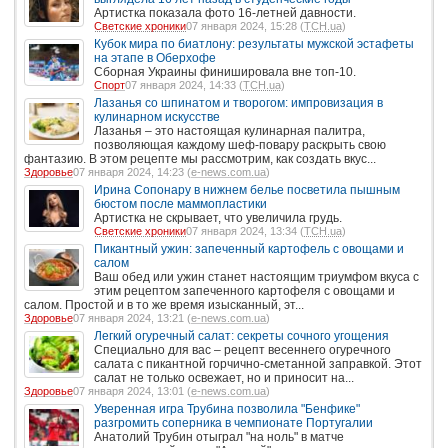
Артистка показала фото 16-летней давности.
Светские хроники
07 января 2024, 15:28 (
ТСН.ua
)
Кубок мира по биатлону: результаты мужской эстафеты
на этапе в Оберхофе
Сборная Украины финишировала вне топ-10.
Спорт
07 января 2024, 14:33 (
ТСН.ua
)
Лазанья со шпинатом и творогом: импровизация в
кулинарном искусстве
Лазанья – это настоящая кулинарная палитра,
позволяющая каждому шеф-повару раскрыть свою
фантазию. В этом рецепте мы рассмотрим, как создать вкус...
Здоровье
07 января 2024, 14:23 (
e-news.com.ua
)
Ирина Сопонару в нижнем белье посветила пышным
бюстом после маммопластики
Артистка не скрывает, что увеличила грудь.
Светские хроники
07 января 2024, 13:34 (
ТСН.ua
)
Пикантный ужин: запеченный картофель с овощами и
салом
Ваш обед или ужин станет настоящим триумфом вкуса с
этим рецептом запеченного картофеля с овощами и
салом. Простой и в то же время изысканный, эт...
Здоровье
07 января 2024, 13:21 (
e-news.com.ua
)
Легкий огуречный салат: секреты сочного угощения
Специально для вас – рецепт весеннего огуречного
салата с пикантной горчично-сметанной заправкой. Этот
салат не только освежает, но и приносит на...
Здоровье
07 января 2024, 13:01 (
e-news.com.ua
)
Уверенная игра Трубина позволила "Бенфике"
разгромить соперника в чемпионате Португалии
Анатолий Трубин отыграл "на ноль" в матче