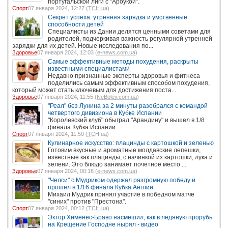
португальской лиги с "Ароукой".
Спорт
07 января 2024, 12:27 (
ТСН.ua
)
Секрет успеха: утренняя зарядка и умственные
способности детей
Специалисты из Дании делятся ценными советами для
родителей, подчеркивая важность регулярной утренней
зарядки для их детей. Новые исследования по...
Здоровье
07 января 2024, 12:03 (
e-news.com.ua
)
Самые эффективные методы похудения, раскрыты
известными специалистами
Недавно признанные эксперты здоровья и фитнеса
поделились самым эффективным способом похудения,
который может стать ключевым для достижения поста...
Здоровье
07 января 2024, 11:55 (
NeBoley.com.ua
)
"Реал" без Лунина за 2 минуты разобрался с командой
четвертого дивизиона в Кубке Испании
"Королевский клуб" обыграл "Арандину" и вышел в 1/8
финала Кубка Испании.
Спорт
07 января 2024, 11:50 (
ТСН.ua
)
Кулинарное искусство: плацинды с картошкой и зеленью
Готовим вкусные и ароматные молдавские лепешки,
известные как плацинды, с начинкой из картошки, лука и
зелени. Это блюдо занимает почетное место ...
Здоровье
07 января 2024, 00:18 (
e-news.com.ua
)
"Челси" с Мудриком одержал разгромную победу и
прошел в 1/16 финала Кубка Англии
Михаил Мудрик принял участие в победном матче
"синих" против "Престона".
Спорт
07 января 2024, 00:12 (
ТСН.ua
)
Эктор Хименес-Браво насмешил, как в ледяную прорубь
на Крещение Господне нырял - видео