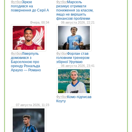
Футбол
Зіркзе
Футбол
Марсель
погодився на
ризикує отримати
повернення до Серії А
пониження за класом,
якщо не вирішить
фінансові проблеми
Вчера, 00:34
06 августа 2026, 22:21
Футбол
Ліверпуль
Футбол
Форлан став
домовився з
головним тренером
Барселоною про
збірної Уругваю
оренду Рональда
06 августа 2026, 23:41
Араухо — Романо
Футбол
Комо підписав
Коуту
07 августа 2026, 11:23