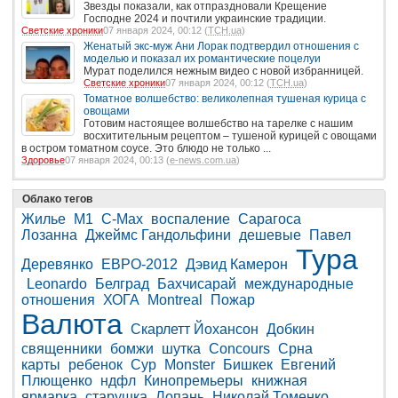
Звезды показали, как отпраздновали Крещение
Господне 2024 и почтили украинские традиции.
Светские хроники
07 января 2024, 00:12 (
ТСН.ua
)
Женатый экс-муж Ани Лорак подтвердил отношения с
моделью и показал их романтические поцелуи
Мурат поделился нежным видео с новой избранницей.
Светские хроники
07 января 2024, 00:12 (
ТСН.ua
)
Томатное волшебство: великолепная тушеная курица с
овощами
Готовим настоящее волшебство на тарелке с нашим
восхитительным рецептом – тушеной курицей с овощами
в остром томатном соусе. Это блюдо не только ...
Здоровье
07 января 2024, 00:13 (
e-news.com.ua
)
Облако тегов
Жилье
M1
C-Max
воспаление
Сарагоса
Лозанна
Джеймс Гандольфини
дешевые
Павел
Тура
Деревянко
ЕВРО-2012
Дэвид Камерон
Leonardo
Белград
Бахчисарай
международные
отношения
ХОГА
Montreal
Пожар
Валюта
Скарлетт Йохансон
Добкин
священники
бомжи
шутка
Concours
Срна
карты
ребенок
Сур
Monster
Бишкек
Евгений
Плющенко
ндфл
Кинопремьеры
книжная
ярмарка
старушка
Лопань
Николай Томенко