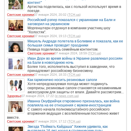
контент"
Артистка поделилась, как с пользой использует время в
поезде.
Светские хроники
07 января 2024, 20:02 (
ТСН.ua
)
Российский рэпер показался с украинками на Бали и
заговорил на украинском
Моргенштерн отдохнул в компании участниц шоу
"Холостяк".
Светские хроники
07 января 2024, 19:13 (
ТСН.ua
)
Мишель Андраде полетела в Боливию и показала, как ее
большая семья проводит праздники
Певица поделилась семейным контентом.
Светские хроники
07 января 2024, 18:59 (
ТСН.ua
)
Иван Дорн во время войны в Украине развлекал россиян
на Бали в новогоднюю ночь
Более того, исполнитель выступил в заведении, что
принадлежит российскому бизнесмену.
Светские хроники
07 января 2024, 18:33 (
ТСН.ua
)
Как гармонично носить резиновые сапоги
Хотя непредсказуемая погода может подкинуть
сюрпризы, резиновые сапоги становятся незаменимым
аксессуаром для защиты от влаги. Давайте рассмотрим...
Здоровье
07 января 2024, 17:22 (
e-news.com.ua
)
Иванна Онуфрийчук откровенно призналась, как война
повлияла на ее отношения с мужем-иностранцем
С самого начала полномасштабного российского
вторжения ведущая с возлюбленным постоянно живет
вместе.
Светские хроники
07 января 2024, 17:12 (
ТСН.ua
)
Звезда "Поймать Кайдаша" Хижняк удивила, как
выглядела 16 лет назад в студенческие годы