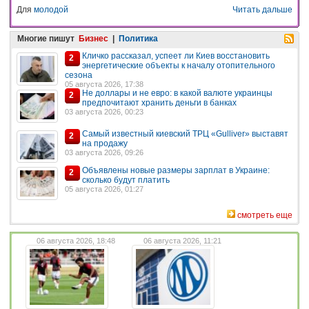
Для
молодой
Читать дальше
Многие пишут
Бизнес
|
Политика
Кличко рассказал, успеет ли Киев восстановить
2
энергетические объекты к началу отопительного
сезона
05 августа 2026, 17:38
Не доллары и не евро: в какой валюте украинцы
2
предпочитают хранить деньги в банках
03 августа 2026, 00:23
Самый известный киевский ТРЦ «Gulliver» выставят
2
на продажу
03 августа 2026, 09:26
Объявлены новые размеры зарплат в Украине:
2
сколько будут платить
05 августа 2026, 01:27
смотреть еще
06 августа 2026, 18:48
06 августа 2026, 11:21