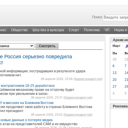
Поиск
знес
Общество
Шоу-биз и культура
Спорт
Политика
ЧП
Наука и
Архив н
Март
А
Пн
Вт
е Россия серьезно повредила
30
3
кт
6
7
ной информации, пострадавших в результате удара
13
1
лотником нет.
08 апреля 2026, 23:56 (
Корреспондент.net
)
20
2
 контрактников 18-25 доработано
27
2
абмином механизму право на отсрочку будет
4
5
ески при увольнении в запас.
08 апреля 2026, 23:27 (
Корреспондент.net
)
У в миссиях на Ближнем Востоке
Реклама
сии продолжат свою работу в странах Ближнего Востока
тил президент.
08 апреля 2026, 23:01 (
Корреспондент.net
)
 новые данные о потерях медиа
во атак на представителей СМИ и их имущество.
08 апреля 2026, 22:38 (
Зеркало недели
)