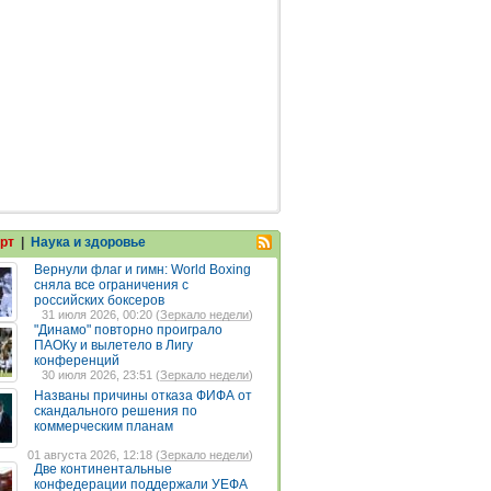
рт
|
Наука и здоровье
Вернули флаг и гимн: World Boxing
сняла все ограничения с
российских боксеров
31 июля 2026, 00:20 (
Зеркало недели
)
"Динамо" повторно проиграло
ПАОКу и вылетело в Лигу
конференций
30 июля 2026, 23:51 (
Зеркало недели
)
Названы причины отказа ФИФА от
скандального решения по
коммерческим планам
01 августа 2026, 12:18 (
Зеркало недели
)
Две континентальные
конфедерации поддержали УЕФА