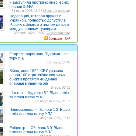
и выступили против коммерческих
планов ФИФА
31 июля 2026, 13:04 (
Зеркало недели
)
Федерация, которая дружит с
Украиной, полностью допустила
Россию с флагом и гимном ко всем
международным турнирам
30 июля 2026, 22:37 (
Обозреватель
)
больше TOP
Старт зі скоринкою. Підсумки 1-го
туру УПЛ
Сегодня, 14:48
Війна, день 1624. СБУ уразила
понад 100 стратегічно важливих
об'єктів протягом 40-денної
операції впливу на рф
Вчера, 07:51
Шахтар — Кудрівка 5:1 Відео голів
та огляд матчу УПЛ
03 августа 2026, 21:32
Чорноморець — Полісся 1:2. Відео
голів та огляд матчу УПЛ
02 августа 2026, 19:12
Епіцентр — Оболонь 3:0. Відео
голів та огляд матчу УПЛ