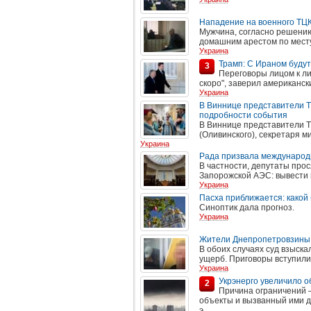
Нападение на военного ТЦ
Мужчина, согласно решению
домашним арестом по месту 
Украина
Трамп: С Ираном буду
3
Переговоры лицом к л
скоро", заверил американск
Украина
В Виннице представители 
подробности события
В Виннице представители 
(Оливинского), секретаря 
Украина
Рада призвала международ
В частности, депутаты про
Запорожской АЭС: вывести в
Украина
Пасха приближается: какой 
Синоптик дала прогноз.
Украина
Жители Днепропетровзины 
В обоих случаях суд взыск
ущерб. Приговоры вступили 
Украина
Укрэнерго увеличило о
2
Причина ограничений –
объекты и вызванный ими д
э...