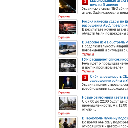
Массированная атака 
2
ночь на 8 апреля
Украинские силы ПВО сбили
атаки. Зафиксированы попад
Украина
Россия нанесла удары по Д
разрушения АЗС, предприят
В результате ночной атаки 
области были повреждены о
Украина
В Херсоне из-за обстрела 
Продолжительность аварийн
повреждений и ситуации с 
Украина
ГУР расширяет список инос
Речь идет о продукции неме
и других производителей.
Украина
Сибига: решимость СШ
2
завершению войны в У
Украина приветствовала с
возобновлении судоходства
Украина
Новые отключения света в 
С 07:00 до 22:00 будут дей
промышленности. А с 11:00
отключ...
Украина
В Тернополе мужчину подоз
Во время обыска у подозре
относящихся к детской пор