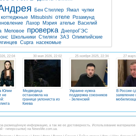
Андрея
Бен Стиллер
Ямал
чулки
отеле
коттеджные
Mitsubishi
Розамунд
ыновление
Лахор
Мэрия
ателье
Василий
проверка
а
Меловое
ДнепроГЭС
онс
Школьники
Стиляги
ЗАЗ
Олимпийские
ягинцев
Cupra
насекомые
026, 22:04
30 мая 2026, 22:02
25 ноября 2025, 22:34
27 март
а Юлии
Медведица
Украине нужна
В России с
т не
остановила на
поддержка союзников
заявление 
ей:
границе уклониста из
- Зеленский
мобилизац
ликта
Киева
 за размещённую информацию, а так же ее достоверность. Использование материало
ий - гиперссылки) на NewsMe.com.ua.