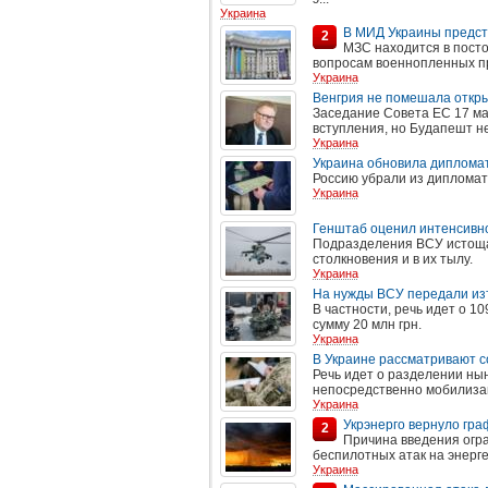
Украина
В МИД Украины предст
2
МЗС находится в пост
вопросам военнопленных п
Украина
Венгрия не помешала откры
Заседание Совета ЕС 17 м
вступления, но Будапешт н
Украина
Украина обновила дипломат
Россию убрали из дипломат
Украина
Генштаб оценил интенсивно
Подразделения ВСУ истощаю
столкновения и в их тылу.
Украина
На нужды ВСУ передали изъ
В частности, речь идет о 1
сумму 20 млн грн.
Украина
В Украине рассматривают с
Речь идет о разделении ны
непосредственно мобилиза
Украина
Укрэнерго вернуло гра
2
Причина введения огра
беспилотных атак на энерг
Украина