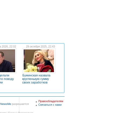
а 2026, 22:02
29 октября 2025, 22:43
делали
Бужинская назвала
по поводу
кругленькую сумму
ии
своих заработков
Правообладателям
в
NewsMe
разрешается
Связаться с нами