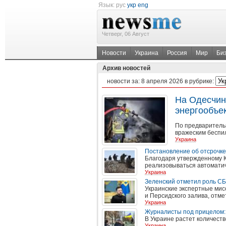
Язык:
рус
укр
eng
Четверг, 06 Август
Новости
Украина
Россия
Мир
Би
Архив новостей
новости за:
8 апреля 2026
в рубрике:
На Одесчин
энергообъе
По предваритель
вражеским беспи
Украина
Постановление об отсрочке
Благодаря утвержденному К
реализовываться автоматич
Украина
Зеленский отметил роль СБ
Украинские экспертные мис
и Персидского залива, отме
Украина
Журналисты под прицелом:
В Украине растет количест
Украина