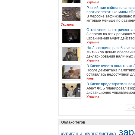
Украина
Российские войска начали 
противопехотные мины «П
В Херсоне зафиксировано 
которые меньше по размеру
Украина
Отключение электричества п
8 апреля во всех регионах
Ограничения будут действо
Украина
На Львовщине разоблачили
Митник за деньги обеспечи
декларирования наличных 
Украина
В Киеве вместо памятника 
После демонтажа памятника 
оставалась недоступной дл
Киев
В Киеве предотвратили пок
Агент ФСБ планировал взор
дистанционно управляемой
Украина
← Н
Облако тегов
зар
хулиганы
журналистика