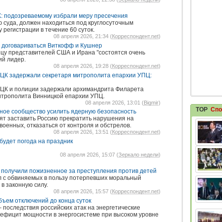
К: подозреваемому избрали меру пресечения
 суда, должен находиться под круглосуточным
регистрации в течение 60 суток.
08 апреля 2026, 21:34 (
Корреспондент.net
)
т договариваться Виткофф и Кушнер
ицу представителей США и Ирана "состоятся очень
ий лидер.
08 апреля 2026, 19:28 (
Корреспондент.net
)
ТЦК задержали секретаря митрополита епархии УПЦ:
ТЦК и полиции задержали архимандрита Филарета
митрополита Винницкой епархии УПЦ.
08 апреля 2026, 13:01 (
Bigmir
)
TOP
Спо
ное сообщество усилить ядерную безопасность
сят заставить Россию прекратить нарушения на
оенных, отказаться от контроля и обстрелов.
08 апреля 2026, 13:51 (
Корреспондент.net
)
будет погода на праздник
08 апреля 2026, 15:07 (
Зеркало недели
)
получили пожизненное за преступления против детей
ал с обвиняемых в пользу потерпевших моральный
в законную силу.
08 апреля 2026, 15:57 (
Корреспондент.net
)
бъем отключений до конца суток
 последствия российских атак на энергетические
ефицит мощности в энергосистеме при высоком уровне