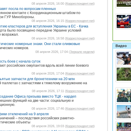
08 апреля 2026, 16:00 (
Корреспондент.net
)
авят посла по вопросам пленных
оянном контакте с Координационным штабом по
ри ГУР Минобороны.
08 апреля 2026, 16:15 (
Корреспондент.net
)
тию кластеров для вступления Украины в ЕС - Качка
арта было посвящено передаче Украине условий
е возражал.
08 апреля 2026, 16:58 (
Корреспондент.net
)
ические номерные знаки. Они стали оливковые
Видео
ических номеров.
08 апреля 2026, 17:04 (
Зеркало недели
)
сть боев с начала суток
т российских оккупантов вдоль всей линии боевого
08 апреля 2026, 17:04 (
Корреспондент.net
)
ятые запчасти для бронетехники на 20 млн
09 паллетах с запчастями к тяжелому вооружению на
08 апреля 2026, 17:11 (
Корреспондент.net
)
оздание Офиса призыва вместо ТЦК - нардеп
нешних функций на две части: социальную и
ционную.
08 апреля 2026, 17:46 (
Корреспондент.net
)
фики отключений на 9 апреля
ничений – последствия российских ракетно-
етические объекты
08 апреля 2026, 19:03 (
Корреспондент.net
)