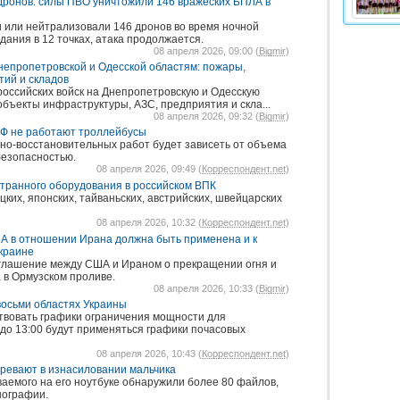
дронов: силы ПВО уничтожили 146 вражеских БПЛА в
 или нейтрализовали 146 дронов во время ночной
ания в 12 точках, атака продолжается.
08 апреля 2026, 09:00 (
Bigmir
)
непропетровской и Одесской областям: пожары,
ий и складов
российских войск на Днепропетровскую и Одесскую
бъекты инфраструктуры, АЗС, предприятия и скла...
08 апреля 2026, 09:32 (
Bigmir
)
РФ не работают троллейбусы
о-восстановительных работ будет зависеть от объема
безопасностью.
08 апреля 2026, 09:49 (
Корреспондент.net
)
транного оборудования в российском ВПК
цких, японских, тайваньских, австрийских, швейцарских
08 апреля 2026, 10:32 (
Корреспондент.net
)
А в отношении Ирана должна быть применена и к
краине
оглашение между США и Ираном о прекращении огня и
 в Ормузском проливе.
08 апреля 2026, 10:33 (
Bigmir
)
восьми областях Украины
ствовать графики ограничения мощности для
 до 13:00 будут применяться графики почасовых
08 апреля 2026, 10:43 (
Корреспондент.net
)
ревают в изнасиловании мальчика
ваемого на его ноутбуке обнаружили более 80 файлов,
нографии.