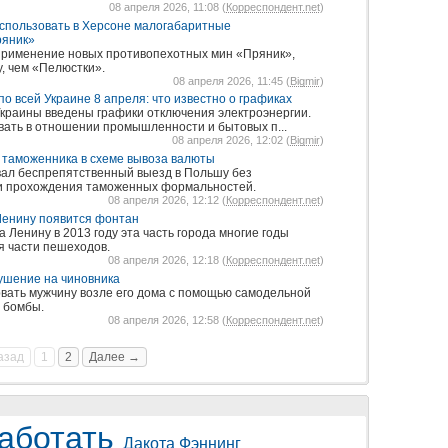
08 апреля 2026, 11:08 (
Корреспондент.net
)
использовать в Херсоне малогабаритные
ряник»
применение новых противопехотных мин «Пряник»,
, чем «Пелюстки».
08 апреля 2026, 11:45 (
Bigmir
)
о всей Украине 8 апреля: что известно о графиках
 Украины введены графики отключения электроэнергии.
вать в отношении промышленности и бытовых п...
08 апреля 2026, 12:02 (
Bigmir
)
 таможенника в схеме вывоза валюты
вал беспрепятственный выезд в Польшу без
и прохождения таможенных формальностей.
08 апреля 2026, 12:12 (
Корреспондент.net
)
Ленину появится фонтан
Ленину в 2013 году эта часть города многие годы
я части пешеходов.
08 апреля 2026, 12:18 (
Корреспондент.net
)
ушение на чиновника
вать мужчину возле его дома с помощью самодельной
 бомбы.
08 апреля 2026, 12:58 (
Корреспондент.net
)
азад
1
2
Далее →
аботать
Дакота Фэннинг