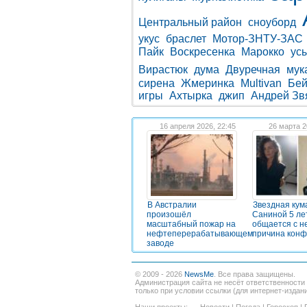
Центральный район
сноуборд
укус
браслет
Мотор-ЗНТУ-ЗАС
Пайк
Воскресенка
Марокко
ус
Вирастюк
дума
Двуречная
мук
сирена
Жмеринка
Multivan
Бей
игры
Ахтырка
джип
Андрей Зв
16 апреля 2026, 22:45
26 марта 2
В Австралии
Звездная кум
произошёл
Саниной 5 ле
масштабный пожар на
общается с н
нефтеперерабатывающем
причина конф
заводе
© 2009 - 2026
NewsMe
. Все права защищены.
Администрация сайта не несёт ответственности
только при условии ссылки (для интернет-издан